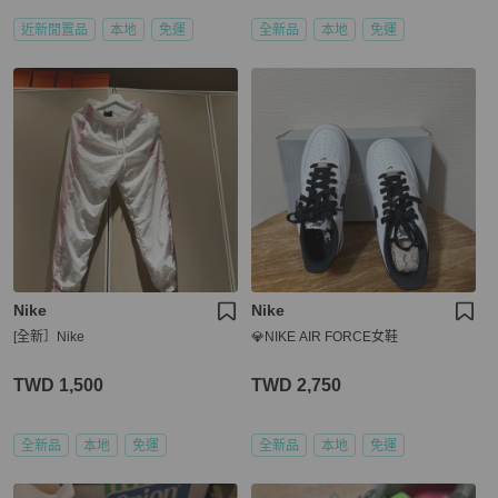
近新閒置品
本地
免運
全新品
本地
免運
Nike
Nike
[全新］Nike
💎NIKE AIR FORCE女鞋
TWD 1,500
TWD 2,750
全新品
本地
免運
全新品
本地
免運