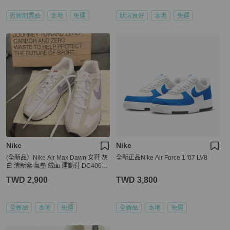
近新閒置品
本地
免運
狀況良好
本地
免運
Nike
Nike
(全新品）Nike Air Max Dawn 女鞋 灰
全新正品Nike Air Force 1 '07 LV8
白 清新紫 氣墊 絨面 運動鞋 DC4068-
100
TWD 2,900
TWD 3,800
全新品
本地
免運
全新品
本地
免運