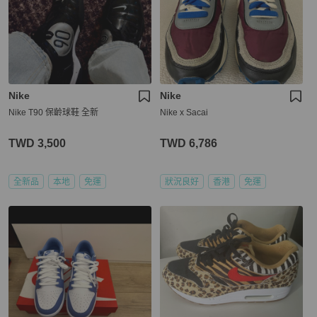
Nike
Nike
Nike T90 保齡球鞋 全新
Nike x Sacai
TWD 3,500
TWD 6,786
全新品
本地
免運
狀況良好
香港
免運