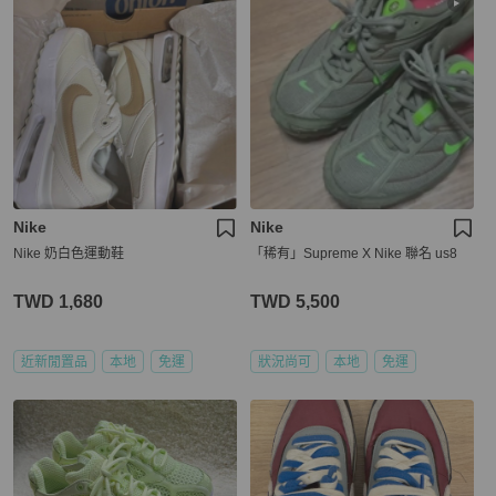
Nike
Nike
Nike 奶白色運動鞋
「稀有」Supreme X Nike 聯名 us8
TWD 1,680
TWD 5,500
近新閒置品
本地
免運
狀況尚可
本地
免運