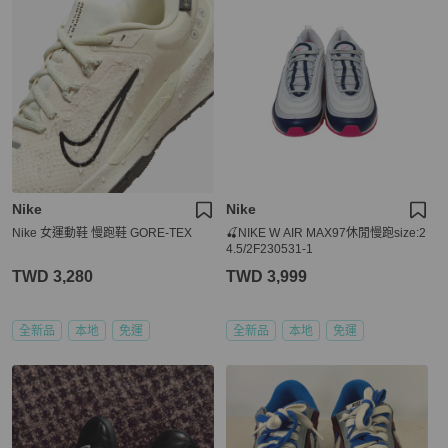
Nike
Nike
Nike 女運動鞋 慢跑鞋 GORE-TEX
🍒NIKE W AIR MAX97休閒慢跑size:2
4.5/2F230531-1
TWD 3,280
TWD 3,999
全新品
本地
免運
全新品
本地
免運