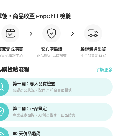
後，商品收至 PopChill 檢驗
買家完成購買
安心購驗證
驗證通過出貨
收貨至驗證中心
正品鑑定 品質檢查
平台發貨給買家
心購檢驗流程
了解更多
pChill拍拍圈正品驗證、安心購檢驗流程介紹
第一關：專人品質檢查
確認商品狀況、配件等 符合頁面描述
第二關：正品鑑定
專業鑑定團隊、AI 儀器鑑定、正品證書
90 天仿品退貨