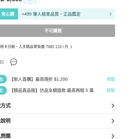
安心購
+499 專人檢查品質、正品鑑定
不可購買
用卡分期・入手精品零負擔
TWD 133
/ 月
1
)
動
【新人首購】最高現折 $1,200
領取
動
【精品真品險】仿品全額退款 最高再賠 5 萬
領取
款方式
送說明
見問題