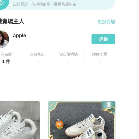
出貨錄影、防掉換封條、雙重防護包裝
識賣場主人
逛逛賣場
pChill 拍拍圈嚴選賣家
apple
介紹
apple
追蹤
商品數
商品售出
安心購通過
聊聊回覆
1 件
-
-
-