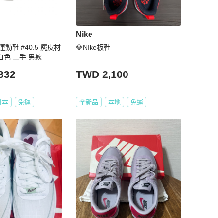
Nike
 運動鞋 #40.5 麂皮材
💎NIke板鞋
白色 二手 男款
832
TWD 2,100
日本
免運
全新品
本地
免運