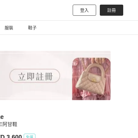
登入
註冊
服裝
鞋子
ke
KE阿甘鞋
D 3,600
免運