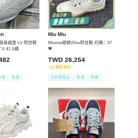
on
Miu Miu
ton/路易威登 LV 阿甘鞋
Miumiu繆繆25ss阿甘鞋 尺碼：37
5 41.5碼
🧡
482
TWD 26,254
現折 800
香港
免運
近新閒置品
香港
免運