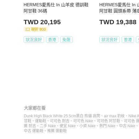
HERMES愛馬仕 In 山羊皮 德訓鞋
HERMES愛馬仕 In
阿甘鞋 36碼
阿甘鞋 圓頭系帶 薄底鞋 低幫 生活
休閒鞋 女款經典白
TWD 20,195
TWD 19,388
現折 800
狀況良好
香港
免運
狀況良好
香港
大家都在看
Dunk High Black White 25.5cm黑白 熊貓 高筒
、
air max 豹紋
、
Nike 
甘鞋
、
運動鞋
、
可可色 耐吉
、
可可色 Nike
、
可可色 阿甘鞋
、
可可色 
薦 耐吉
、
二手 Nike
、
便宜 Nike
、
小資 Nike
、
熱門 Nike
、
中古 Nike
、
中古 運動鞋
、
推薦 運動鞋