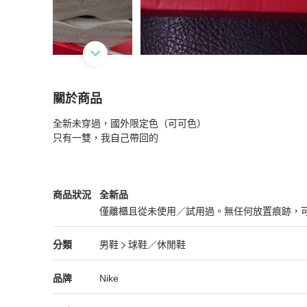
關於商品
關於
全新未穿過，國外限定色（可可色）

NIKE阿甘鞋
商品詳情與購買須知
只有一雙，我自己帶回的
Nike
男鞋
商品狀態與細節
商品狀況
全新品
僅離櫃且從未使用／試用過。無任何放置痕跡，
全新品
Nike
男鞋
分類資訊
分類
男鞋
球鞋／休閒鞋
男鞋
/
球鞋／休閒鞋
推薦
Nike
Nike
精品
推薦清單
男鞋
品牌介紹
品牌
Nike