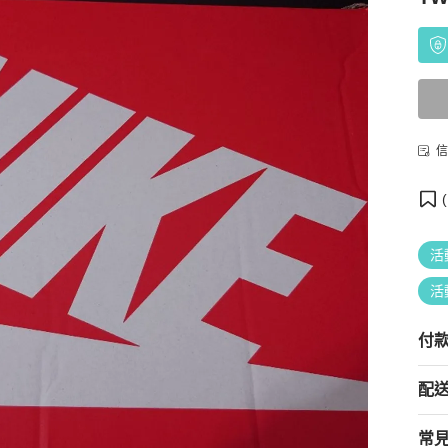
信
(
活
活
付
配
常