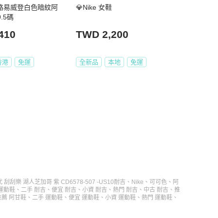
tton路易威登白色暗紋阿
💎Nike 女鞋
.5碼
410
TWD 2,200
香港
免運
全新品
本地
免運
丹一代 刮刮樂 湖人芝加哥 紫 CD6578-507 -US10
耐吉
、
Nike
、
可可色
、
阿
運動鞋
、
二手 耐吉
、
便宜 耐吉
、
小資 耐吉
、
熱門 耐吉
、
中古 耐吉
、
推
推薦 阿甘鞋
、
二手 運動鞋
、
便宜 運動鞋
、
小資 運動鞋
、
熱門 運動鞋
、