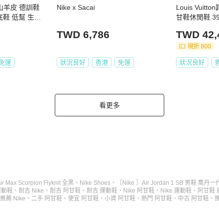
 山羊皮 德訓鞋
Nike x Sacai
Louis Vui
甘鞋休閒鞋 39
色
TWD 6,786
TWD 42,
現折 800
免運
狀況良好
香港
免運
狀況良好
看更多
Air Max Scorpion Flyknit 全黑
、
Nike Shoes
、
［Nike ］Air Jordan 1 SB 男鞋 喬
運動鞋
、
耐吉 Nike
、
耐吉 阿甘鞋
、
耐吉 運動鞋
、
Nike 阿甘鞋
、
Nike 運動鞋
、
阿甘鞋 
推薦 Nike
、
二手 阿甘鞋
、
便宜 阿甘鞋
、
小資 阿甘鞋
、
熱門 阿甘鞋
、
中古 阿甘鞋
、