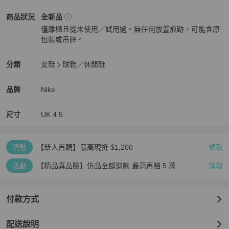
Nike
女鞋
商品狀態與細節
商品狀況
全新品
僅離櫃且從未使用／試用過。無任何放置痕跡，可能含原
包裝或吊牌。
全新品
Nike
女鞋
分類資訊
分類
女鞋
球鞋／休閒鞋
女鞋
/
球鞋／休閒鞋
推薦
Nike
Nike
精品
推薦清單
女鞋
品牌介紹
品牌
Nike
尺寸
UK
4.5
活動
【新人首購】最高現折 $1,200
領取
活動
【精品真品險】仿品全額退款 最高再賠 5 萬
領取
付款方式
配送說明