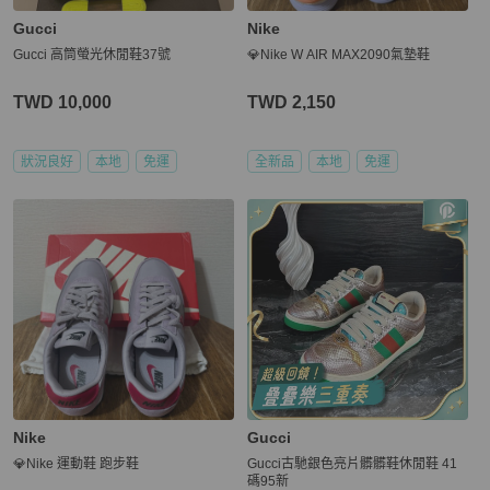
Gucci
Nike
Gucci 高筒螢光休閒鞋37號
💎Nike W AIR MAX2090氣墊鞋
TWD 10,000
TWD 2,150
狀況良好
本地
免運
全新品
本地
免運
Nike
Gucci
💎Nike 運動鞋 跑步鞋
Gucci古馳銀色亮片髒髒鞋休閒鞋 41
碼95新