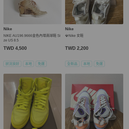
Nike
Nike
NIKE AU196.9666金色內增高球鞋 Si
💎Nike 女鞋
ze US 8.5
TWD 4,500
TWD 2,200
狀況良好
本地
免運
全新品
本地
免運