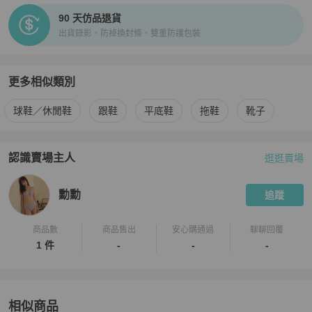
90 天仿品退貨
出貨錄影、防掉換封條、雙重防護包裝
更多相似類別
更多
Nike
女鞋
相似商品推薦
球鞋／休閒鞋
跟鞋
平底鞋
拖鞋
靴子
認識賣場主人
逛逛賣場
PopChill 拍拍圈嚴選賣家
勳勳
介紹
勳勳
追蹤
商品數
商品售出
安心購通過
聊聊回覆
1 件
-
-
-
相似商品