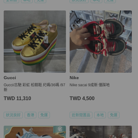
Gucci
Nike
Gucci/古馳 彩虹 松糕鞋 尺碼/36碼 /97
Nike sacai 9成新 僅踩地
新
TWD 11,310
TWD 4,500
狀況良好
香港
免運
近新閒置品
本地
免運