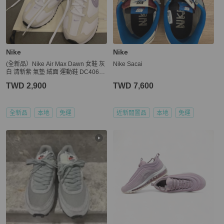
Nike
Nike
(全新品）Nike Air Max Dawn 女鞋 灰
Nike Sacai
白 清新紫 氣墊 絨面 運動鞋 DC4068-
100
TWD 2,900
TWD 7,600
全新品
本地
免運
近新閒置品
本地
免運