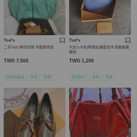
Tod's
Tod's
二手Tod’s蒂芬尼綠 手提肩背包
TOD’s卡包/零錢包/鑰匙包🍭清爽紫羅
蘭色
TWD 7,500
TWD 1,200
近新閒置品
本地
免運
狀況尚可
本地
免運