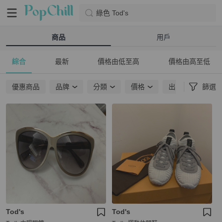
綠色 Tod's
商品
用戶
綜合
最新
價格由低至高
價格由高至低
優惠商品
品牌
分類
價格
出貨地點
篩選
Tod's
Tod's