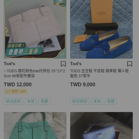
Tod's
Tod's
✨TODS 櫻花粉色tote托特包 35*13*2
TODS 豆豆鞋 平底鞋 開車鞋 懶人鞋
3cm 98新配件塵袋
藍色 37號半
TWD 12,000
TWD 9,000
現折 499
狀況良好
本地
免運
狀況良好
本地
免運