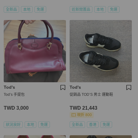
全新品
本地
免運
近新閒置品
本地
免運
Tod's
Tod's
Tod’s 手提包
促銷品 TOD’S 男士 運動鞋
TWD 3,000
TWD 21,443
現折 800
狀況良好
本地
免運
全新品
香港
免運