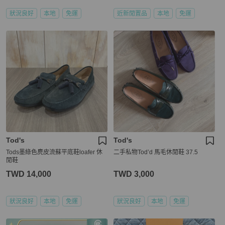
狀況良好
本地
免運
近新閒置品
本地
免運
Tod's
Tod's
Tods墨綠色麂皮流蘇平底鞋loafer 休
二手私物Tod’d 馬毛休閒鞋 37.5
閒鞋
TWD 14,000
TWD 3,000
狀況良好
本地
免運
狀況良好
本地
免運