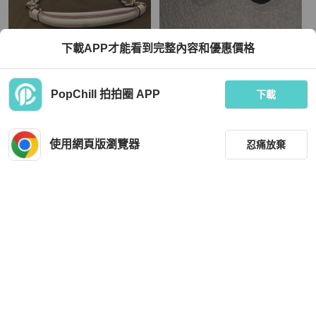
Tod's
Tod's
下載APP才能看到完整內容和優惠價格
Tod’s 雙T包
Tods 隱形增高小白鞋
TWD 12,800
TWD 4,950
PopChill 拍拍圈 APP
下載
狀況良好
本地
免運
狀況尚可
本地
免運
使用網頁版瀏覽器
忍痛放棄
篩選
重設
品牌
分類
Tod's
Tod's