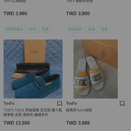
Tod’s太陽眼鏡
Tod’s 運動休閒鞋
TWD 3,980
TWD 3,900
近新閒置品
本地
免運
狀況良好
本地
免運
Tod's
Tod's
TOD'S TODS 英倫風格 豆豆鞋 懶人鞋
經典款Tod’s拖鞋
開車鞋 皮鞋 墨綠色 編織系列
TWD 13,500
TWD 3,888