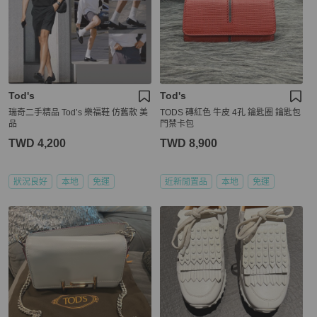
Tod's
Tod's
瑞奇二手精品 Tod’s 樂福鞋 仿舊款 美
TODS 磚紅色 牛皮 4孔 鑰匙圈 鑰匙包
品
門禁卡包
TWD 4,200
TWD 8,900
狀況良好
本地
免運
近新閒置品
本地
免運