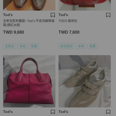
Tod's
Tod's
全新全配有購證✨Tod’s 牛皮流蘇樂福
TODS 兩用包
鞋/酒紅36號
TWD 9,680
TWD 7,600
全新品
本地
免運
狀況良好
本地
免運
Tod's
Tod's