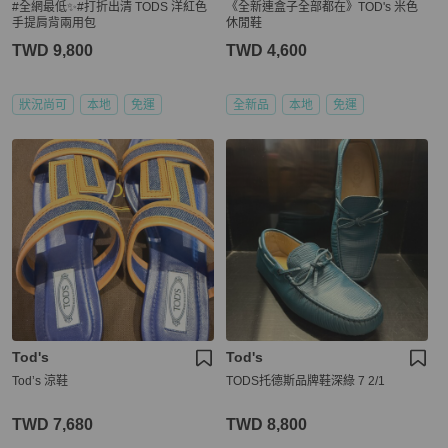
#全網最低✨#打折出清 TODS 洋紅色
《全新連盒子全部都在》TOD's 米色
手提肩背兩用包
休閒鞋
TWD 9,800
TWD 4,600
狀況尚可
本地
免運
全新品
本地
免運
Tod's
Tod's
Tod’s 涼鞋
TODS托德斯品牌鞋深綠 7 2/1
TWD 7,680
TWD 8,800