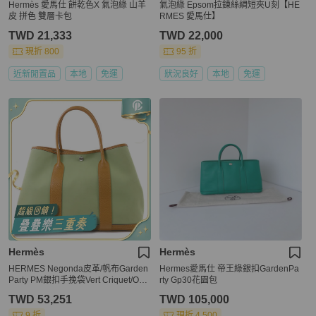
Hermès 愛馬仕 餅乾色X 氣泡綠 山羊
氣泡綠 Epsom拉鍊絲綢短夾U刻【HE
皮 拼色 雙層卡包
RMES 愛馬仕】
TWD 21,333
TWD 22,000
現折 800
95 折
近新閒置品
本地
免運
狀況良好
本地
免運
Hermès
Hermès
HERMES Negonda皮革/帆布Garden
Hermes愛馬仕 帝王綠銀扣GardenPa
Party PM銀扣手挽袋Vert Criquet/Ocr
rty Gp30花園包
e
TWD 53,251
TWD 105,000
9 折
現折 4,500