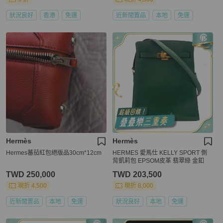
狀況良好
香港
免運
近新閒置品
本地
免運
Hermès
Hermès
Hermes蕃茄紅包絕版品30cm*12cm
HERMES 愛馬仕 KELLY SPORT 側
背凱莉包 EPSOM皮革 翡翠綠 金釦
TWD 250,000
TWD 203,500
現折 4,500
現折 8,000
近新閒置品
本地
免運
狀況良好
本地
免運