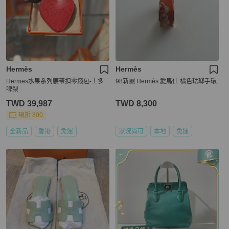
Hermès
Hermès
Hermes水果系列腰帶扣零錢包-士多
98新🆕 Hermès 愛馬仕 橘色珐瑯手環
啤梨
TWD 39,987
TWD 8,300
現折 800
全新品
香港
免運
狀況尚可
本地
免運