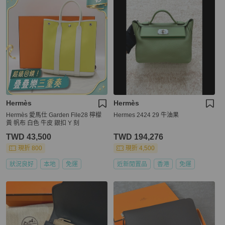
Hermès
Hermès
Hermès 愛馬仕 Garden File28 檸檬
Hermes 2424 29 牛油果
黃 帆布 白色 牛皮 銀扣 Y 刻
TWD 43,500
TWD 194,276
現折 800
現折 4,500
狀況良好
本地
免運
近新閒置品
香港
免運