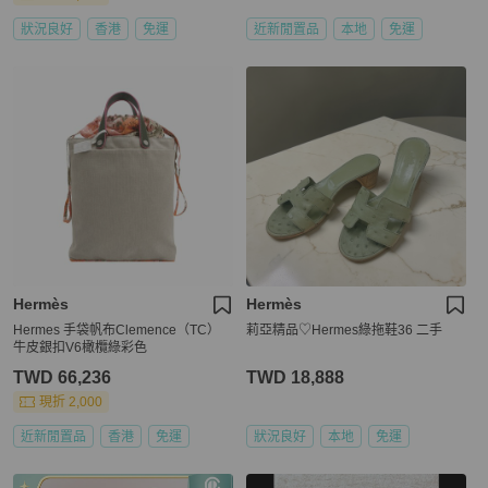
狀況良好
香港
免運
近新閒置品
本地
免運
Hermès
Hermès
Hermes 手袋帆布Clemence（TC）
莉亞精品♡Hermes綠拖鞋36 二手
牛皮銀扣V6橄欖綠彩色
TWD 66,236
TWD 18,888
現折 2,000
近新閒置品
香港
免運
狀況良好
本地
免運