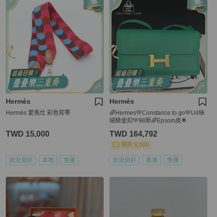
Hermès
Hermès
Hermès 愛馬仕 彩色背帶
🌈Hermes💚Constance to go💚U4絲
絨綠金扣💚98新🌈Epsom皮🌟
TWD 15,000
TWD 164,792
現折 8,000
狀況良好
本地
免運
狀況良好
香港
免運