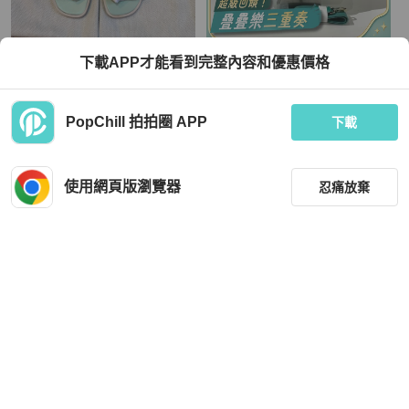
Hermès
Hermès
下載APP才能看到完整內容和優惠價格
愛馬仕 Hermes Oran H 涼鞋 氣泡綠
Hermes愛馬仕牛奶盒子20 綠色銀扣
綠玉色36
框R刻
TWD 21,900
TWD 157,517
PopChill 拍拍圈 APP
下載
現折 800
現折 8,000
全新品
本地
免運
狀況良好
香港
免運
使用網頁版瀏覽器
忍痛放棄
篩選
重設
品牌
分類
Hermès
Hermès