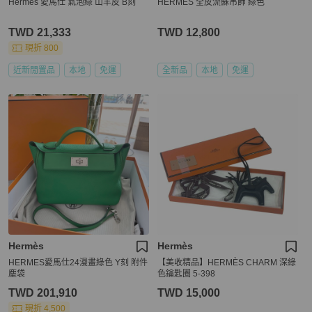
Hermès 愛馬仕 氣泡綠 山羊皮 B刻
HERMES 全皮流蘇吊飾 綠色
TWD 21,333
TWD 12,800
現折 800
近新閒置品
本地
免運
全新品
本地
免運
Hermès
Hermès
HERMES愛馬仕24漫畫綠色 Y刻 附件
【美收精品】HERMÈS CHARM 深綠
塵袋
色鑰匙圈 5-398
TWD 201,910
TWD 15,000
現折 4,500