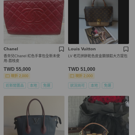
Chanel
Louis Vuitton
香奈兒Chanel 紅色手拿包全新未使
LV 老花拼餅乾色皮金鎖頭釦大方提包
用-荔枝皮
TWD 55,000
TWD 51,000
現折 2,000
現折 2,000
近新閒置品
本地
免運
狀況尚可
本地
免運