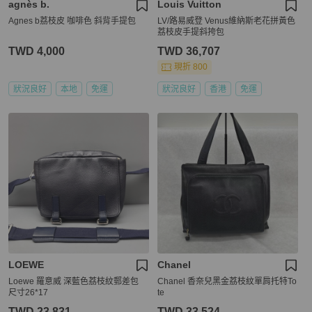
agnès b.
Louis Vuitton
Agnes b荔枝皮 咖啡色 斜背手提包
LV/路易威登 Venus維納斯老花拼黃色
荔枝皮手提斜挎包
TWD 4,000
TWD 36,707
現折 800
狀況良好
本地
免運
狀況良好
香港
免運
LOEWE
Chanel
Loewe 羅意威 深藍色荔枝紋郵差包
Chanel 香奈兒黑金荔枝紋單肩托特To
尺寸26*17
te
TWD 23,831
TWD 33,524