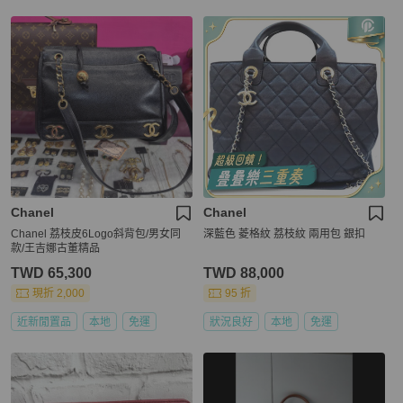
Chanel
Chanel
Chanel 荔枝皮6Logo斜背包/男女同
深藍色 菱格紋 荔枝紋 兩用包 銀扣
款/王吉娜古董精品
TWD 65,300
TWD 88,000
現折 2,000
95 折
近新閒置品
本地
免運
狀況良好
本地
免運