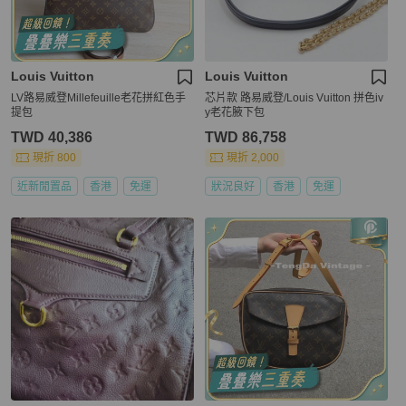
Louis Vuitton
Louis Vuitton
LV路易威登Millefeuille老花拼紅色手
芯片款 路易威登/Louis Vuitton 拼色iv
提包
y老花腋下包
TWD 40,386
TWD 86,758
現折 800
現折 2,000
近新閒置品
香港
免運
狀況良好
香港
免運