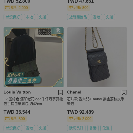
TWD 52,800
TWD 47,661
現折 2,000
現折 800
狀況良好
本地
免運
近新閒置品
香港
免運
Louis Vuitton
Chanel
LV 墨綠色 滿印老花logo牛仔丹寧狩獵
芯片款 香奈兒/Chanel 黑金荔枝皮手
包手提包單肩包 約42cm
機包
TWD 35,544
TWD 92,489
現折 800
現折 2,000
狀況良好
香港
免運
狀況良好
香港
免運