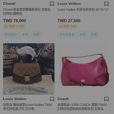
Chanel
Louis Vuitton
Chanel黑金荔枝雙鏈肩揹包 豆腐包
Louis Vuitton 手提包斜背包 30*25*17
托特包 購物包
TWD 78,000
TWD 27,500
現折 2,000
現折 800
狀況良好
本地
免運
近新閒置品
本地
免運
Louis Vuitton
Coach
近新品 路易威登/Louis Vuitton Tillsit
金鐸精品~2456 COACH 蔻馳 F3662
老花拼色扇子包 芯片款
8 桃紅色荔枝皮紋側肩背包 全新品