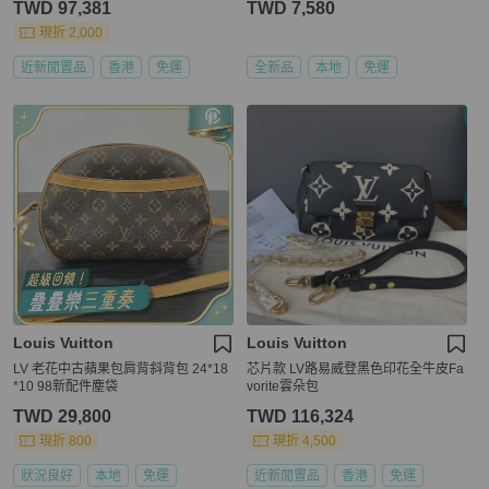
TWD 97,381
TWD 7,580
現折 2,000
近新閒置品
香港
免運
全新品
本地
免運
Louis Vuitton
Louis Vuitton
LV 老花中古蘋果包肩背斜背包 24*18
芯片款 LV路易威登黑色印花全牛皮Fa
*10 98新配件塵袋
vorite雲朵包
TWD 29,800
TWD 116,324
現折 800
現折 4,500
狀況良好
本地
免運
近新閒置品
香港
免運