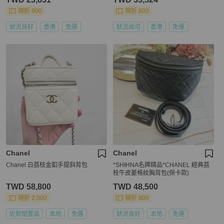
現折 800
現折 800
狀況良好
香港
免運
狀況尚可
香港
免運
Chanel
Chanel
Chanel 白荔枝金釦手提斜背包
*SHIHNA名牌精品*CHANEL 經典荔
枝牛皮菱格紋胸背包(保卡款)
TWD 58,800
TWD 48,500
現折 2,000
現折 800
近新閒置品
本地
免運
狀況良好
本地
免運