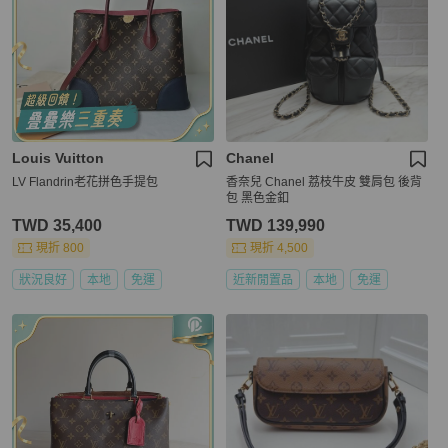
Louis Vuitton
Chanel
LV Flandrin老花拼色手提包
香奈兒 Chanel 荔枝牛皮 雙肩包 後背
包 黑色金釦
TWD 35,400
TWD 139,990
現折 800
現折 4,500
狀況良好
本地
免運
近新閒置品
本地
免運