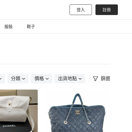
登入
註冊
服裝
鞋子
分類
價格
出貨地點
篩選