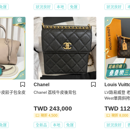
免運
狀況良好
本地
免運
狀況良好
Chanel
Louis Vuitt
牛皮餃子包全皮
Chanel 荔枝牛皮後背包
LV路易威登 老花
West單肩斜
TWD 243,000
TWD 112
現折 4,500
現折 8,000
免運
全新品
本地
免運
狀況良好