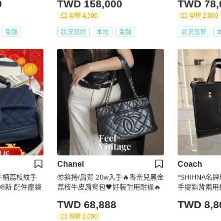
0
TWD 158,000
TWD 78,
現折 4,500
現折 2,000
免運
狀況良好
本地
免運
狀況良好
Chanel
Coach
色手柄荔枝紋手
🉑斜挎/肩背 20w入手🔥香奈兒黑金
*SHIHNA名牌
 98新 配件塵袋
荔枝牛皮肩背包🖤好裝耐用耐操🔥
手提斜背兩用
TWD 68,888
TWD 8,8
現折 2,000