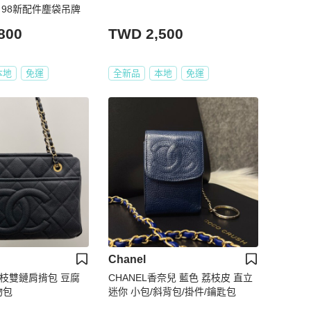
13 98新配件塵袋吊牌
800
TWD 2,500
本地
免運
全新品
本地
免運
Chanel
金荔枝雙鏈肩揹包 豆腐
CHANEL香奈兒 藍色 荔枝皮 直立
物包
迷你 小包/斜背包/掛件/鑰匙包