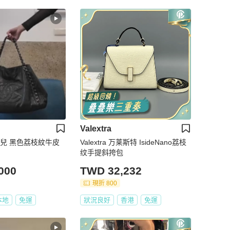
Valextra
香奈兒 黑色荔枝紋牛皮
Valextra 万莱斯特 IsideNano荔枝
纹手提斜挎包
000
TWD 32,232
現折 800
本地
免運
狀況良好
香港
免運