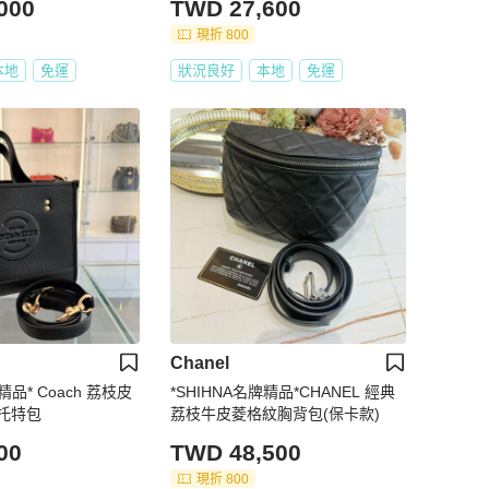
000
TWD 27,600
現折 800
本地
免運
狀況良好
本地
免運
Chanel
精品* Coach 荔枝皮
*SHIHNA名牌精品*CHANEL 經典
托特包
荔枝牛皮菱格紋胸背包(保卡款)
00
TWD 48,500
現折 800