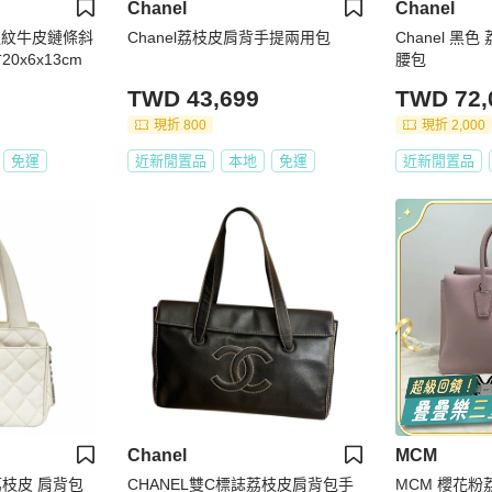
Chanel
Chanel
Chanel荔枝皮肩背手提兩用包
Chanel 黑
0x6x13cm
腰包
TWD 43,699
TWD 72,
現折 800
現折 2,000
免運
近新閒置品
本地
免運
近新閒置品
Chanel
MCM
 荔枝皮 肩背包
CHANEL雙C標誌荔枝皮肩背包手
MCM 櫻花