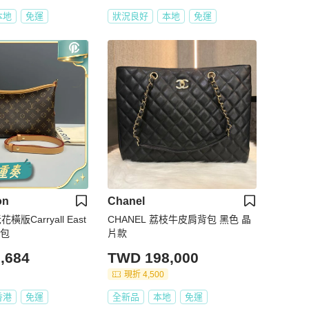
本地
免運
狀況良好
本地
免運
on
Chanel
橫版Carryall East
CHANEL 荔枝牛皮肩背包 黑色 晶
挎包
片款
,684
TWD 198,000
現折 4,500
香港
免運
全新品
本地
免運