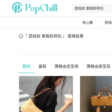
安心購
跨境
『 荔枝紋 單肩斜挎包 』
搜尋結果
綜合
最新
價格由低至高
價格由高至低