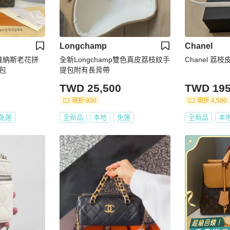
Longchamp
Chanel
us維納斯老花拼
全新Longchamp雙色真皮荔枝紋手
Chanel 
包
提包附有長背帶
TWD 25,500
TWD 195
現折 800
現折 4,500
免運
全新品
本地
免運
全新品
本