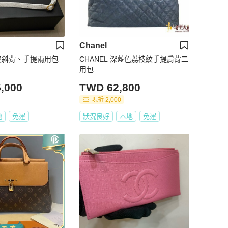
Chanel
荔枝皮斜背、手提兩用包
CHANEL 深藍色荔枝紋手提肩背二
用包
,000
TWD 62,800
現折 2,000
地
免運
狀況良好
本地
免運