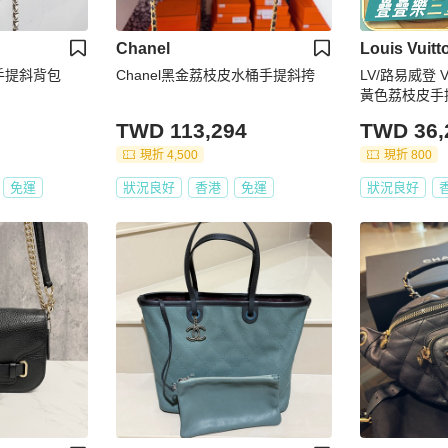
Chanel
Louis Vuitt
釦手提斜背包
Chanel黑金荔枝皮水桶手提斜挎
LV/路易威登 
黃色荔枝皮手
TWD 113,294
TWD 36,
現折 4,500
現折 800
免運
狀況良好
香港
免運
狀況良好