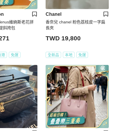
on
Chanel
Venus維納斯老花拼
香奈兒 chanel 粉色荔枝皮一字扁
提斜挎包
長夾
271
TWD 19,800
香港
免運
全新品
本地
免運