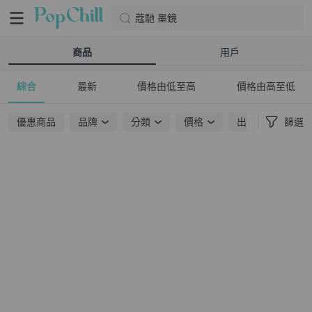
蔻馳 墨鏡
商品
用戶
綜合
最新
價格由低至高
價格由高至低
優惠商品
品牌
分類
價格
出貨地點
篩選