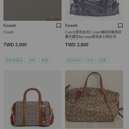
Coach
Coach
Coach
Caoch黑色絲光C Logo織紋抓皺真皮
雕花鏤空two way兩用波士頓包/手提
包/肩背包/側背包
TWD 2,000
TWD 3,900
近新閒置品
本地
免運
狀況良好
本地
免運