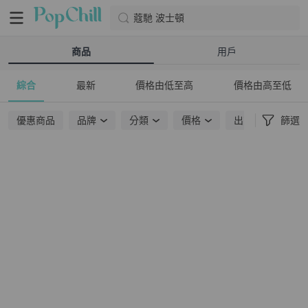
蔻馳 波士頓
商品
用戶
綜合
最新
價格由低至高
價格由高至低
優惠商品
品牌
分類
價格
出貨地點
篩選