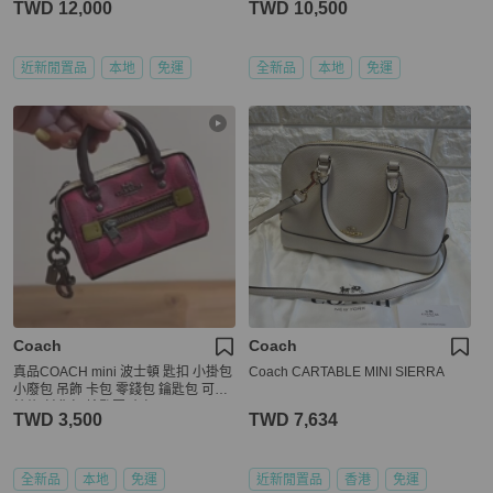
TWD 12,000
TWD 10,500
近新閒置品
本地
免運
全新品
本地
免運
Coach
Coach
真品COACH mini 波士頓 匙扣 小掛包
Coach CARTABLE MINI SIERRA
小廢包 吊飾 卡包 零錢包 鑰匙包 可加
鍊條 斜背包 鑰匙圈 廢包
TWD 3,500
TWD 7,634
全新品
本地
免運
近新閒置品
香港
免運