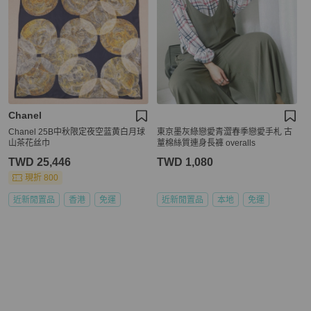
Chanel
Chanel 25B中秋限定夜空蓝黄白月球
東京墨灰綠戀愛青澀春季戀愛手札 古
山茶花丝巾
蕫棉絲質連身長褲 overalls
TWD 25,446
TWD 1,080
現折 800
近新閒置品
香港
免運
近新閒置品
本地
免運