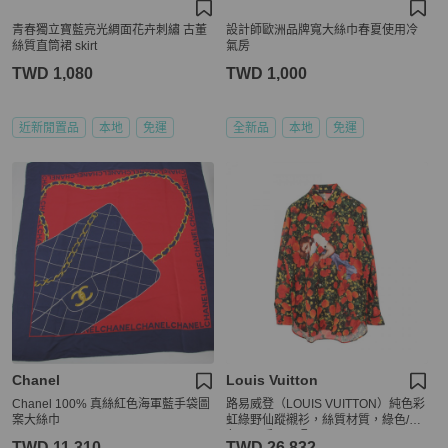
青春獨立寶藍亮光綢面花卉刺繡 古董
設計師歐洲品牌寬大絲巾春夏使用冷
絲質直筒裙 skirt
氣房
TWD 1,080
TWD 1,000
近新閒置品
本地
免運
全新品
本地
免運
Chanel
Louis Vuitton
Chanel 100% 真絲紅色海軍藍手袋圖
路易威登（LOUIS VUITTON）純色彩
案大絲巾
虹綠野仙蹤襯衫，絲質材質，綠色/紅
色，二手，M碼。
TWD 11,310
TWD 26,832