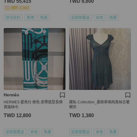
TWD 55,415
TWD 8,800
現折 2,000
狀況良好
香港
免運
近新閒置品
本地
免運
Hermès
HERMES 愛馬仕 綠色 皮帶造型長條
藏私·Collection_墨綠串珠純真絲古著
寬版絲巾
襯衣
TWD 12,800
TWD 1,380
近新閒置品
本地
免運
近新閒置品
本地
免運