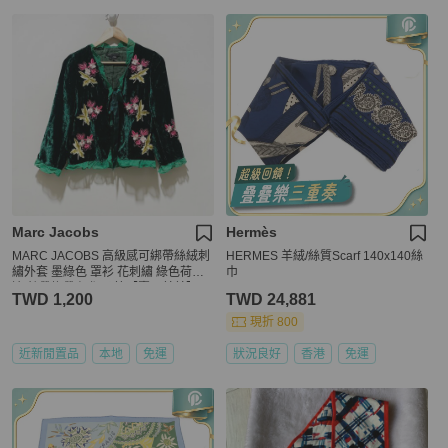
Marc Jacobs
Hermès
MARC JACOBS 高級感可綁帶絲絨刺
HERMES 羊絨/絲質Scarf 140x140絲
繡外套 墨綠色 罩衫 花刺繡 綠色荷葉
巾
邊 絲帶綁帶 短版斗篷【壽司羊羊】二
TWD 1,200
TWD 24,881
手衣
現折 800
近新閒置品
本地
免運
狀況良好
香港
免運