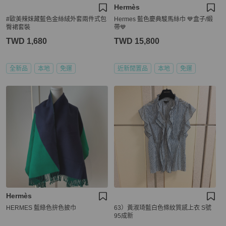
Hermès
#歐美辣妹藏藍色金絲絨外套兩件式包
Hermes 藍色慶典駿馬絲巾 💙盒子/緞
臀裙套裝
帶💙
TWD 1,680
TWD 15,800
全新品
本地
免運
近新閒置品
本地
免運
Hermès
HERMES 藍綠色拚色披巾
63）黃淑琦藍白色條紋質感上衣 S號
95成新