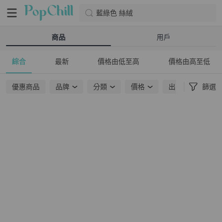
藍綠色 絲絨
商品
用戶
綜合
最新
價格由低至高
價格由高至低
優惠商品
品牌
分類
價格
出貨地點
篩選