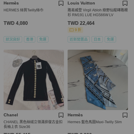
Hermès
Louis Vuitton
HERMES 絲質Twilly絲巾
路易威登 Virgil Abloh 綠野仙蹤磚路襯
衫 RM191 LUE HGS66W LV
TWD 4,080
TWD 22,464
9 折
狀況良好
香港
免運
近新閒置品
日本
免運
Chanel
Hermès
CHANEL 黑色絲絨立領滿排復古金扣
Hermes 藍色馬圖Maxi-Twilly Slim
長袖上衣 Size36