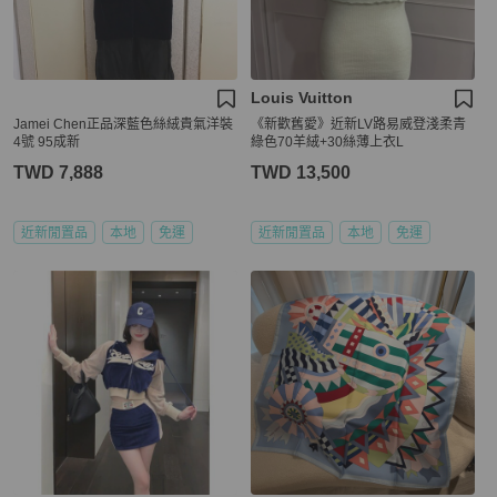
Louis Vuitton
Jamei Chen正品深藍色絲絨貴氣洋裝
《新歡舊愛》近新LV路易威登淺柔青
4號 95成新
綠色70羊絨+30絲薄上衣L
TWD 7,888
TWD 13,500
近新閒置品
本地
免運
近新閒置品
本地
免運