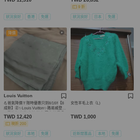
9 折
狀況良好
香港
免運
狀況良好
日本
免運
降價
Louis Vuitton
💪爸氣降價👔限時優惠只到8/16‼️【8
女性羊毛上衣（L)
成新】㊣✨Louis Vuitton✨路易威登 L
V 墨綠色 老花 真絲 絲巾 圍巾 披肩/配
TWD 12,420
TWD 1,000
件/保證正品🌳二手樹屋🌳
現折 200
狀況良好
本地
免運
近新閒置品
本地
免運