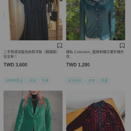
二手質感深藍色絲質洋裝（韓國製）
藏私·Collection_藍綠刺繡古著針織外
近全新！
衣
TWD 3,600
TWD 1,280
近新閒置品
本地
免運
狀況良好
本地
免運