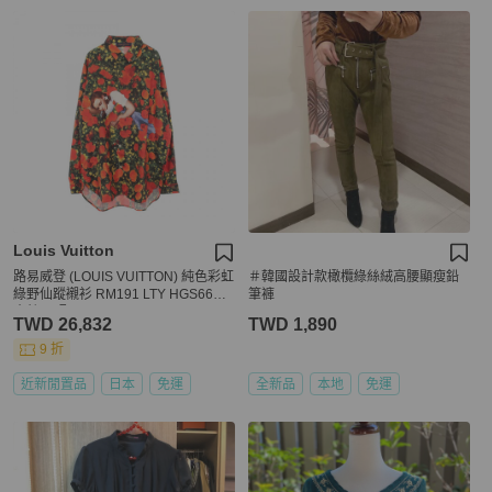
Louis Vuitton
路易威登 (LOUIS VUITTON) 純色彩虹
＃韓國設計款橄欖綠絲絨高腰顯瘦鉛
綠野仙蹤襯衫 RM191 LTY HGS66W
筆褲
真絲 L 碼
TWD 26,832
TWD 1,890
9 折
近新閒置品
日本
免運
全新品
本地
免運