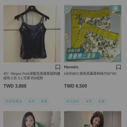
Hermès
40）Megan Park深藍色高級質感刺繡
HERMES 綠色鳥巢森林絲巾90*90
絨布上衣 S-L可穿 約9成新
TWD 3,888
TWD 6,500
近新閒置品
本地
免運
狀況良好
本地
免運