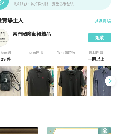
出貨錄影、防掉換封條、雙重防護包裝
識賣場主人
逛逛賣場
pChill 拍拍圈嚴選賣家
雷門國際藝術精品
介紹
雷門國際藝術精品
追蹤
商品數
商品售出
安心購通過
聊聊回覆
29 件
-
-
一週以上