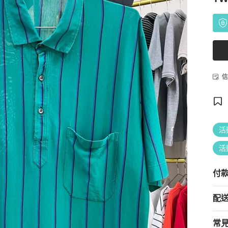
信
活
活
付
配
常