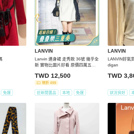
LANVIN
LANVIN
碼
Lanvin 連身裙 走秀款 36號 幾乎全
LANVIN好
新 實物比圖片好看 原價四萬五左
digan
右
TWD 12,500
TWD 3,8
現折 499
免運
近新閒置品
本地
免運
狀況良好