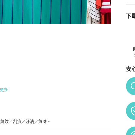
下單
安
Po
更多
髮絲紋／刮痕／汙漬／氣味。