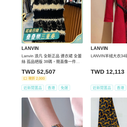
LANVIN
LANVIN
Lanvin 浪凡 全新正品 連衣裙 全蕾
LANVIN羊绒大衣34
絲 孤品絕版 38碼，簡直像一件藝
術品
TWD 52,507
TWD 12,113
現折 2,000
近新閒置品
香港
免運
近新閒置品
香港