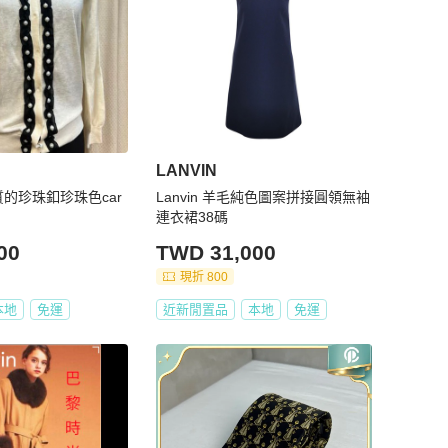
LANVIN
氣質的珍珠釦珍珠色car
Lanvin 羊毛純色圖案拼接圓領無袖
連衣裙38碼
00
TWD 31,000
現折 800
本地
免運
近新閒置品
本地
免運