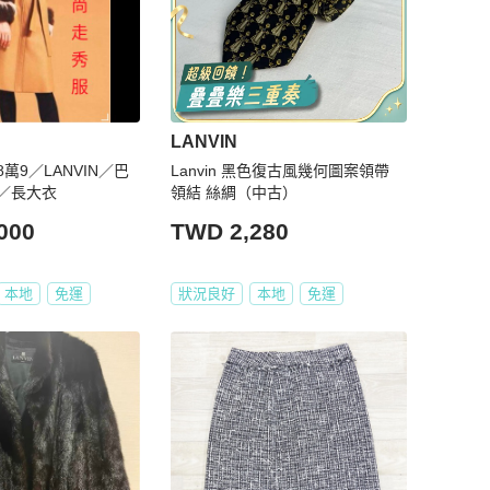
LANVIN
萬9／LANVIN／巴
Lanvin 黑色復古風幾何圖案領帶
／長大衣
領結 絲綢（中古）
000
TWD 2,280
本地
免運
狀況良好
本地
免運