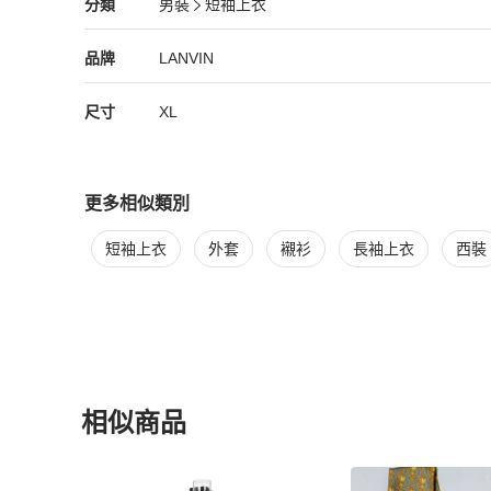
LANVIN
男裝
分類資訊
分類
男裝
短袖上衣
男裝
/
短袖上衣
推薦
LANVIN
LANVIN
精品
推薦清單
男裝
品牌介紹
品牌
LANVIN
尺寸
XL
更多相似類別
更多
LANVIN
男裝
相似商品推薦
短袖上衣
外套
襯衫
長袖上衣
西裝
相似商品
更多相似
LANVIN
男裝
推薦精品