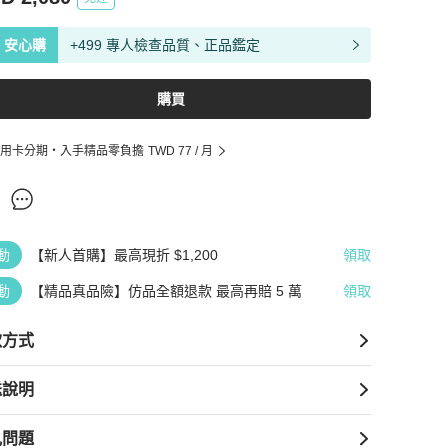
安心購
+499 專人檢查品質、正品鑑定
購買
用卡分期・入手精品零負擔
TWD 77
/ 月
動
【新人首購】最高現折 $1,200
領取
動
【精品真品險】仿品全額退款 最高再賠 5 萬
領取
款方式
送說明
見問題