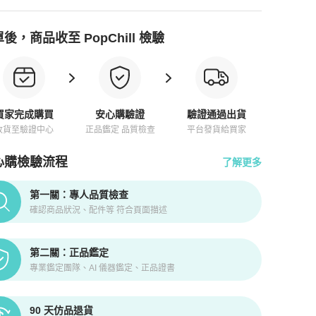
後，商品收至 PopChill 檢驗
買家完成購買
安心購驗證
驗證通過出貨
收貨至驗證中心
正品鑑定 品質檢查
平台發貨給買家
心購檢驗流程
了解更多
pChill拍拍圈正品驗證、安心購檢驗流程介紹
第一關：專人品質檢查
確認商品狀況、配件等 符合頁面描述
第二關：正品鑑定
專業鑑定團隊、AI 儀器鑑定、正品證書
90 天仿品退貨