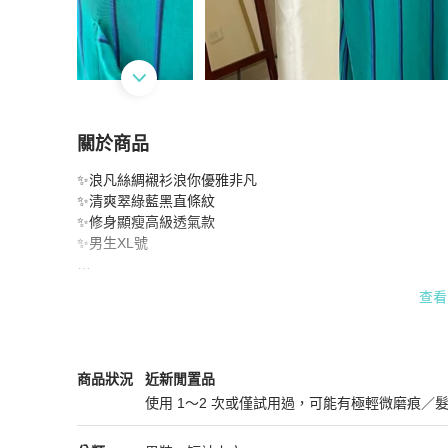
關於商品
關於
✨浪凡絲綢襯衫浪你優雅非凡

LANVIN Silk Shirt
商品詳情與購買須知
✨清爽翠綠藍黑直條紋

✨修身顯瘦高級透氣款

✨男生XL號

#LAVIN #silkshirt
查看
LANVIN
男裝
商品狀態與細節
商品狀況
近新閒置品
使用 1～2 次或僅試用過，可能有極輕微磨痕／
近新閒置品