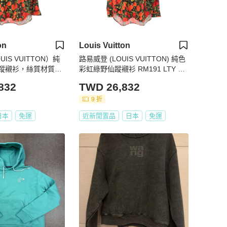
on
Louis Vuitton
IS VUITTON）純
路易威登 (LOUIS VUITTON) 純色
蹤襯衫，絲質材質，
彩虹綠野仙蹤襯衫 RM191 LTY HG
二手，M碼。
S66W 真絲 L 碼
832
TWD 26,832
9 折
日本
免運
近新閒置品
日本
免運