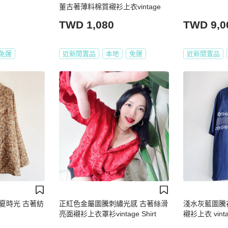
董古著薄料棉質襯衫上衣vintage
TWD 1,080
TWD 9,0
免運
近新閒置品
本地
免運
近新閒置品
夏時光 古著紡
正紅色金屬圖騰刺繡光感 古著絲滑
淺水灰藍圖騰
亮面襯衫上衣罩衫vintage Shirt
襯衫上衣 vintag