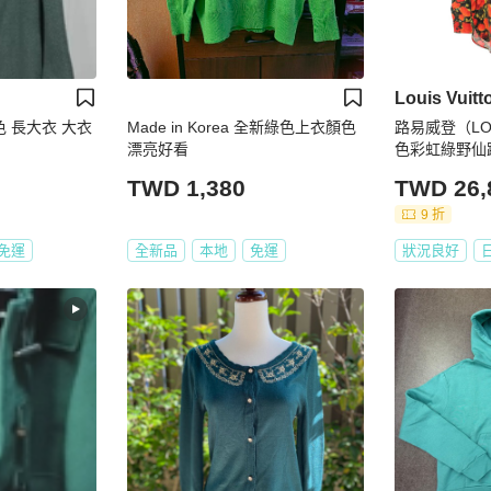
Louis Vuitt
色 長大衣 大衣
Made in Korea 全新綠色上衣顏色
路易威登（LOU
漂亮好看
色彩虹綠野仙
綠色/紅色，
TWD 1,380
TWD 26,
9 折
免運
全新品
本地
免運
狀況良好