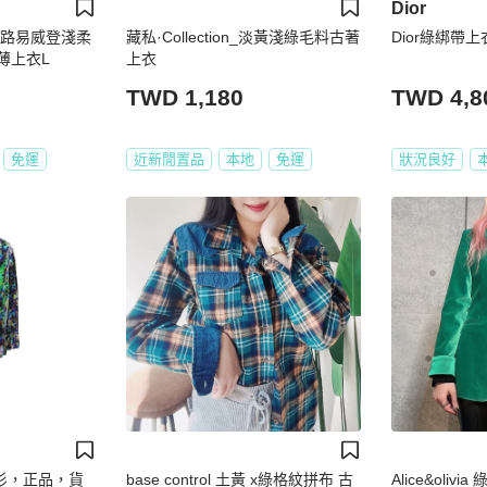
Dior
V路易威登淺柔
藏私·Collection_淡黃淺綠毛料古著
Dior綠綁帶上
薄上衣L
上衣
TWD 1,180
TWD 4,8
免運
近新閒置品
本地
免運
狀況良好
襯衫，正品，貨
base control 土黃 x綠格紋拼布 古
Alice&oli