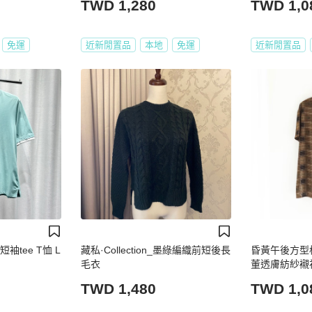
TWD 1,280
TWD 1,0
免運
近新閒置品
本地
免運
近新閒置品
短袖tee T恤 L
藏私·Collection_墨綠編織前短後長
昏黃午後方型
毛衣
董透膚紡紗襯衫上
TWD 1,480
TWD 1,0