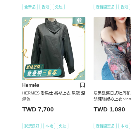
全新品
香港
免運
近新閒置品
香港
Hermès
HERMES 愛馬仕 襯衫上衣 尼龍 深
灰黑洗舊日式牡丹花
綠色
領純絲襯衫上衣 vintag
TWD 7,700
TWD 1,080
狀況良好
本地
免運
近新閒置品
本地