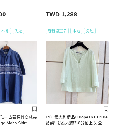
00
TWD 1,288
本地
免運
近新閒置品
本地
免運
花卉 古著棉質夏威夷
19）義大利精品European Culture
e Aloha Shirt
酪梨牛奶綠棉麻7-8分袖上衣 全新
含吊牌原價9200