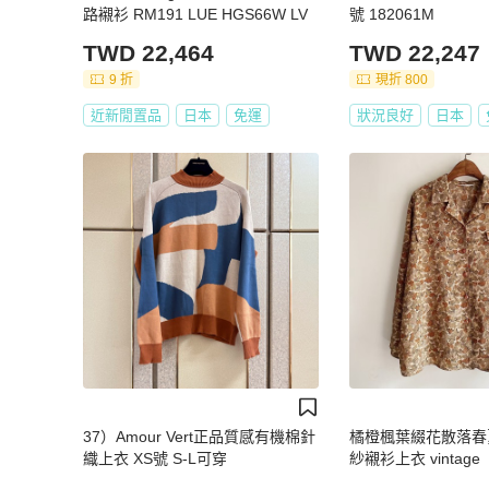
路襯衫 RM191 LUE HGS66W LV
號 182061M
TWD 22,464
TWD 22,247
9 折
現折 800
近新閒置品
日本
免運
狀況良好
日本
37）Amour Vert正品質感有機棉針
橘橙楓葉綴花散落春
織上衣 XS號 S-L可穿
紗襯衫上衣 vintage