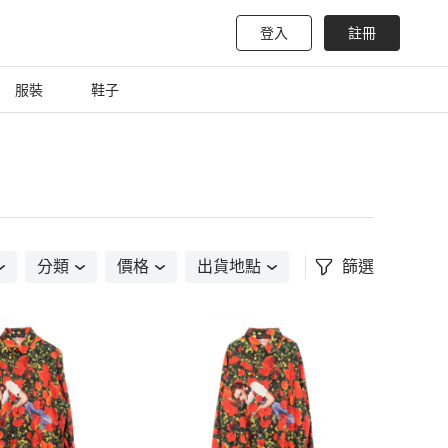
登入
註冊
服裝
鞋子
分類
價格
出貨地點
篩選