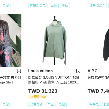
免運
近新閒置品
本地
免運
近新閒置品
Louis Vuitton
A.P.C.
卉齊放 古著翻
路易威登 (LOUIS VUITTON) 棉質
有機綿連帽衛
e Shirt
連帽衫 M 碼 綠色 LV 正品 182325
SAM
TWD 31,323
TWD 7,4
現折 800
免運
狀況良好
日本
免運
全新品
香