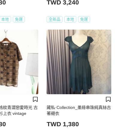
80
TWD 3,240
本地
免運
全新品
本地
免運
格紋青澀戀愛時光 古
藏私·Collection_墨綠串珠純真絲古
衣 vintage
著襯衣
80
TWD 1,380