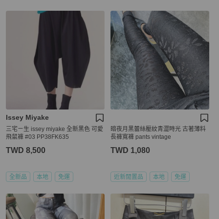
Issey Miyake
三宅ㄧ生 issey miyake 全新黑色 可愛
暗夜月黑蕾絲壓紋青澀時光 古著薄料
飛鼠褲 #03 PP38FK635
長褲寬褲 pants vintage
TWD 8,500
TWD 1,080
全新品
本地
免運
近新閒置品
本地
免運