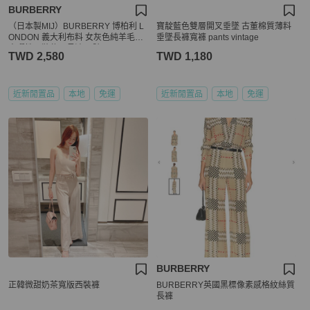
BURBERRY
（日本製MIJ）BURBERRY 博柏利 L
寶靛藍色雙層開叉垂墜 古董棉質薄料
ONDON 義大利布料 女灰色純羊毛內
垂墜長褲寬褲 pants vintage
裏彈性西裝休閒長褲42號
TWD 2,580
TWD 1,180
近新閒置品
本地
免運
近新閒置品
本地
免運
BURBERRY
正韓微甜奶茶寬版西裝褲
BURBERRY英國黑標像素感格紋絲質
長褲