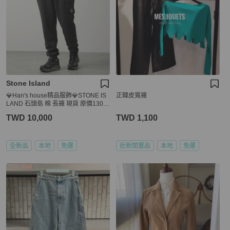
Stone Island
💎Han's house精品服飾💎STONE IS
正韓皮寬褲
LAND 石頭島 棉 長褲 現貨 原價1300
0
TWD 10,000
TWD 1,100
全新品
本地
免運
近新閒置品
本地
免運