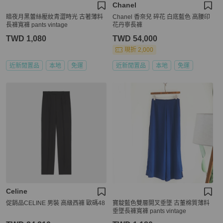
Chanel
暗夜月黑蕾絲壓紋青澀時光 古著薄料
Chanel 香奈兒 碎花 白底藍色 高腰印
長褲寬褲 pants vintage
花丹寧長褲
TWD 1,080
TWD 54,000
現折 2,000
近新閒置品
本地
免運
近新閒置品
本地
免運
Celine
促銷品CELINE 男裝 高級西褲 歐碼48
寶靛藍色雙層開叉垂墜 古董棉質薄料
垂墜長褲寬褲 pants vintage