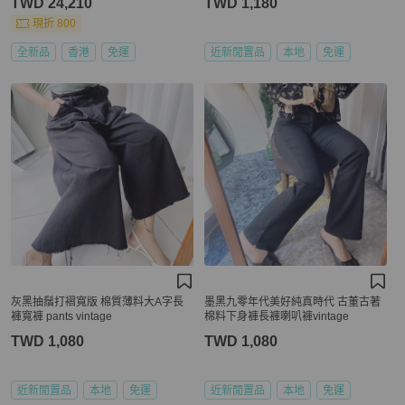
TWD 24,210
TWD 1,180
現折 800
全新品
香港
免運
近新閒置品
本地
免運
灰黑抽鬚打褶寬版 棉質薄料大A字長
墨黑九零年代美好純真時代 古董古著
褲寬褲 pants vintage
棉料下身褲長褲喇叭褲vintage
TWD 1,080
TWD 1,080
近新閒置品
本地
免運
近新閒置品
本地
免運