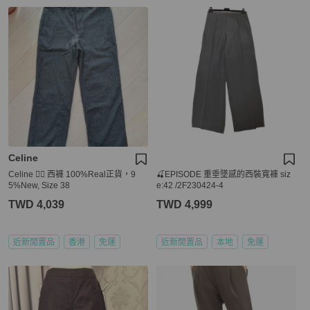
Celine
Celine 👍🏻 西褲 100%Real正貨，9
🍒EPISODE 重垂墜感的西裝寬褲 siz
5%New, Size 38
e:42 /2F230424-4
TWD 4,039
TWD 4,999
近新閒置品
香港
免運
近新閒置品
本地
免運