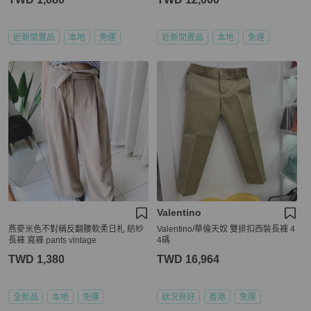
近新閒置品
本地
免運
近新閒置品
本地
免運
Valentino
燕麥米色不對稱反翻腰軟柔日札 紡紗
Valentino/華倫天奴 雙排扣西裝長褲 4
長褲 寬褲 pants vintage
4碼
TWD 1,380
TWD 16,964
全新品
本地
免運
狀況良好
香港
免運