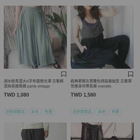
湖水綠青澀大A字布面微光澤 古著棉
經典素雅灰黑雙色飛鼠褲版型 古董彈
混絲長褲寬褲 pants vintage
性連身吊帶長褲 overalls
TWD 1,080
TWD 1,580
近新閒置品
本地
免運
近新閒置品
本地
免運