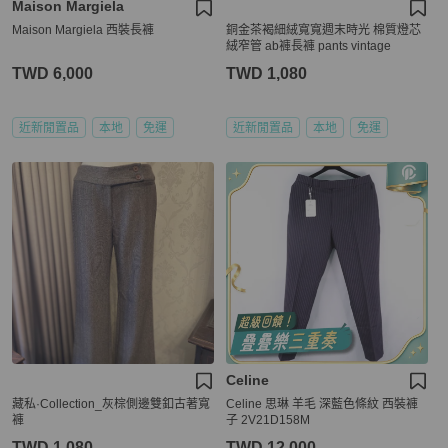
Maison Margiela
Maison Margiela 西裝長褲
銅金茶褐細絨寬寬週末時光 棉質燈芯
絨窄管 ab褲長褲 pants vintage
TWD 6,000
TWD 1,080
近新閒置品
本地
免運
近新閒置品
本地
免運
Celine
藏私·Collection_灰棕側邊雙釦古著寬
Celine 思琳 羊毛 深藍色條紋 西裝褲
褲
子 2V21D158M
TWD 1,080
TWD 12,000