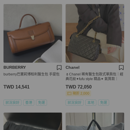
BURBERRY
Chanel
burberry巴寶莉博柏利醫生包 手提包
🌷Chanel 稀有醫生包款式單肩包｜經
典花紋✦fufu style 精品✦ 氣質款｜
TWD 14,541
TWD 72,050
現折 2,000
狀況良好
香港
免運
狀況良好
本地
免運