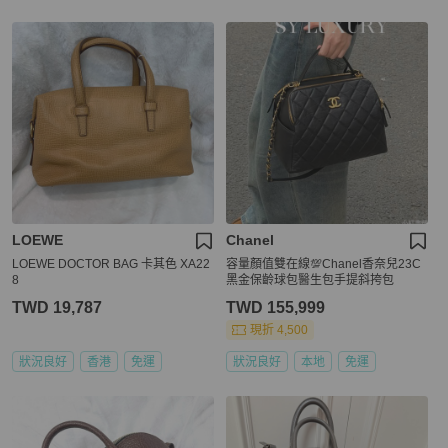
LOEWE
Chanel
LOEWE DOCTOR BAG 卡其色 XA22
容量顏值雙在線💯Chanel香奈兒23C
8
黑金保齡球包醫生包手提斜挎包
TWD 19,787
TWD 155,999
現折 4,500
狀況良好
香港
免運
狀況良好
本地
免運