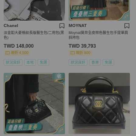
Chanel
MOYNAT
淡金釦大菱格紋長版醫生包/二用包(黑
Moynat莫奈全皮棕色醫生包手提單肩
色)
斜挎包
TWD 148,000
TWD 39,793
現折 4,500
現折 800
狀況良好
本地
免運
狀況良好
香港
免運