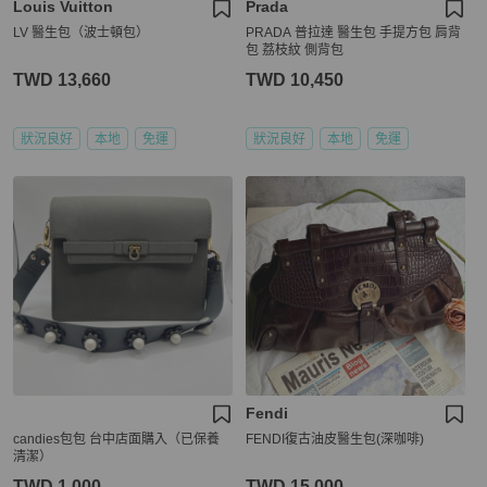
Louis Vuitton
Prada
LV 醫生包（波士頓包）
PRADA 普拉達 醫生包 手提方包 肩背
包 荔枝紋 側背包
TWD 13,660
TWD 10,450
狀況良好
本地
免運
狀況良好
本地
免運
Fendi
candies包包 台中店面購入（已保養
FENDI復古油皮醫生包(深咖啡)
清潔）
TWD 1,000
TWD 15,000