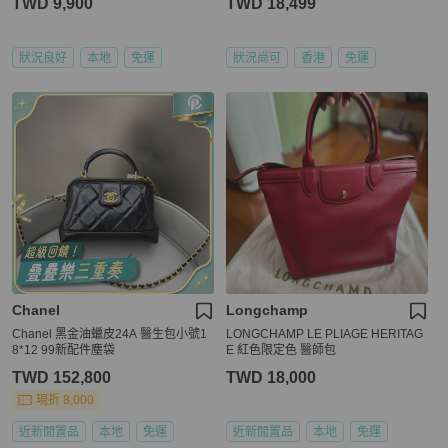
TWD 9,900
TWD 18,499
狀況良好
本地
免運
狀況尚可
香港
免運
Chanel
Longchamp
Chanel 黑金油蠟皮24A 醫生包小號1
LONGCHAMP LE PLIAGE HERITAG
8*12 99新配件塵袋
E 紅色限定色 醫師包
TWD 152,800
TWD 18,000
現折 8,000
近新閒置品
本地
免運
近新閒置品
本地
免運