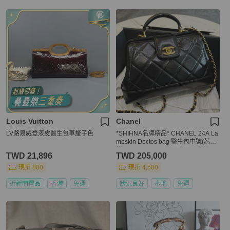
Louis Vuitton
Chanel
LV路易威登漆皮醫生包車釐子色
*SHIHNA名牌精品* CHANEL 24A La
mbskin Doctos bag 醫生包中號(芯片
款)
TWD 21,896
TWD 205,000
現折 800
現折 4,500
近新閒置品
香港
免運
狀況良好
本地
免運