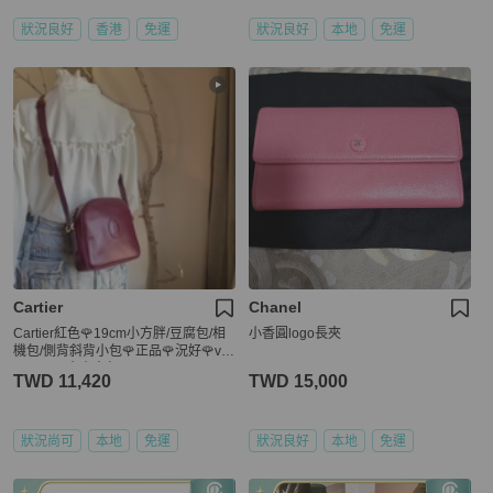
狀況良好
香港
免運
狀況良好
本地
免運
Cartier
Chanel
Cartier紅色🌹19cm小方胖/豆腐包/相
小香圓logo長夾
機包/側背斜背小包🌹正品🌹況好🌹vin
tage🌹不廢小廢包
TWD 11,420
TWD 15,000
狀況尚可
本地
免運
狀況良好
本地
免運