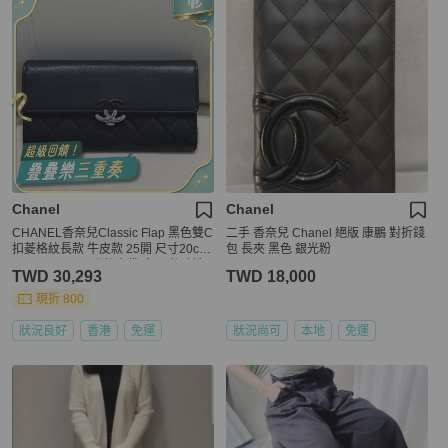
Chanel
Chanel
CHANEL香奈兒Classic Flap 黑色雙C
二手 香奈兒 Chanel 絕版 康鵬 對折錢
扣菱格紋長款 牛皮款 25開 尺寸20cm
包 長夾 黑色 銀光粉
× 10cm × 2cm 附件塵袋 盒子 後改造
TWD 30,293
TWD 18,000
的鏈條
現折 800
狀況良好
香港
免運
狀況尚可
本地
免運