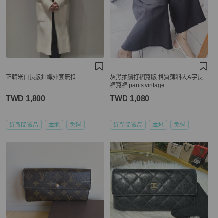
正韓米白長版針織外套無扣
灰黑抽鬚打褶寬版 棉質薄料大A字長
褲寬褲 pants vintage
TWD 1,800
TWD 1,080
近新閒置品
本地
免運
近新閒置品
本地
免運