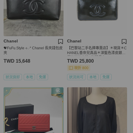
Chanel
Chanel
💝FuFu.Style ⟡.·* Chanel 長夾錢包皮
【巴黎站二手名牌專賣店】＊現貨＊C
夾
HANEL香奈兒真品＊深藍色漆皮銀金
屬滾鏈邊大雙C對開長夾
TWD 15,648
TWD 25,800
現折 800
狀況良好
本地
免運
狀況尚可
本地
免運