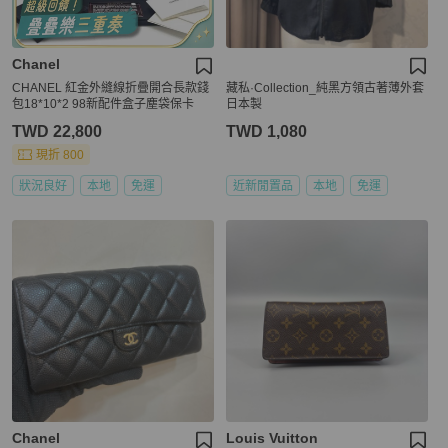
Chanel
CHANEL 紅金外縫線折疊開合長款錢
藏私·Collection_純黑方領古著薄外套
包18*10*2 98新配件盒子塵袋保卡
日本製
TWD 22,800
TWD 1,080
現折 800
狀況良好
本地
免運
近新閒置品
本地
免運
Chanel
Louis Vuitton