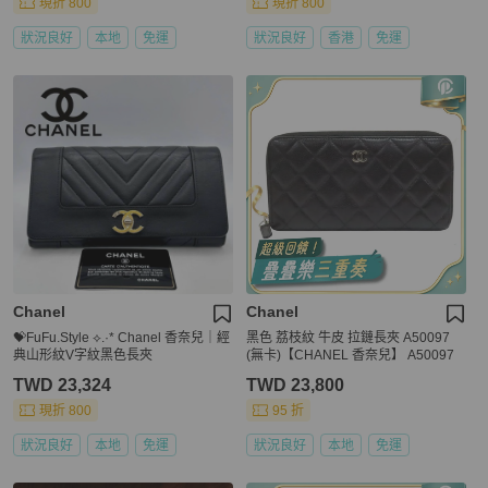
現折 800
現折 800
狀況良好
本地
免運
狀況良好
香港
免運
Chanel
Chanel
💝FuFu.Style ⟡.·* Chanel 香奈兒｜經
黑色 荔枝紋 牛皮 拉鏈長夾 A50097
典山形紋V字紋黑色長夾
(無卡)【CHANEL 香奈兒】 A50097
TWD 23,324
TWD 23,800
現折 800
95 折
狀況良好
本地
免運
狀況良好
本地
免運