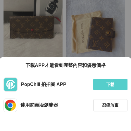
Louis Vuitton
Louis Vuitton
下載APP才能看到完整內容和優惠價格
路易威登/LV 老花紅豆豆長款錢包 尺
Louis Vuitton Monogram 塗層帆布釦
寸19×10cm 98新
式對開記事本套 M63028
TWD 14,137
TWD 13,800
PopChill 拍拍圈 APP
下載
近新閒置品
香港
免運
狀況良好
本地
免運
使用網頁版瀏覽器
忍痛放棄