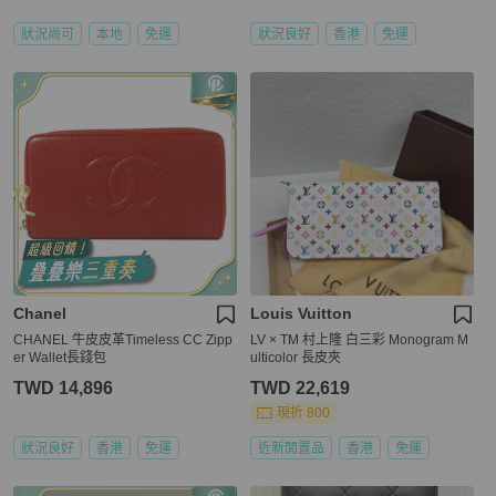
狀況尚可
本地
免運
狀況良好
香港
免運
Chanel
Louis Vuitton
CHANEL 牛皮皮革Timeless CC Zipp
LV × TM 村上隆 白三彩 Monogram M
er Wallet長錢包
ulticolor 長皮夾
TWD 14,896
TWD 22,619
現折 800
狀況良好
香港
免運
近新閒置品
香港
免運