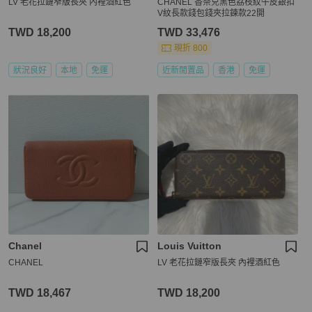
LV 老花拉鏈窄版長夾 內裡酒紅色
CHANEL 香奈兒黑色荔枝紋牛皮銀扣
V紋長款錢包錢夾拉鍊款22開
TWD 18,200
TWD 33,476
現折 800
狀況良好
本地
免運
近新閒置品
香港
免運
Chanel
Louis Vuitton
CHANEL
LV 老花拉鏈窄版長夾 內裡酒紅色
TWD 18,467
TWD 18,200