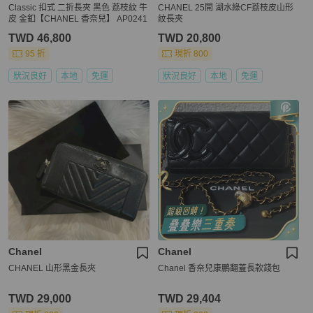
Classic 扣式 二折長夾 黑色 荔枝紋 牛
CHANEL 25開 湖水綠CF荔枝皮山形
皮 金釦【CHANEL 香奈兒】 AP0241
紋長夾
TWD 46,800
TWD 20,800
95 折
現折 800
狀況良好
本地
免運
狀況良好
本地
免運
Chanel
Chanel
CHANEL 山形黑金長夾
Chanel 香奈兒康鵬翻蓋長款錢包
TWD 29,000
TWD 29,404