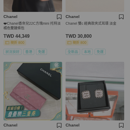
Chanel
Chanel
❤️Chanel香奈兒22C方塊mini 托特淡
Chanel 雙c 經典款夾式耳環 淡金
橘色雙鏈條包
TWD 44,349
TWD 30,800
現折 800
現折 800
狀況良好
香港
免運
全新品
本地
免運
Chanel
Chanel