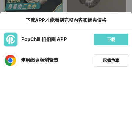
Chanel
Chanel
下載APP才能看到完整內容和優惠價格
閒置新CHANEL香奈兒25C 香檳金羊
香奈兒 Chanel 白色小羊皮/皮革金屬
皮圓餅包二合一鏈條包耳機包～芯片
重工金邊髮圈/髮飾/手環
款
TWD 29,404
TWD 10,500
PopChill 拍拍圈 APP
下載
現折 800
近新閒置品
香港
免運
近新閒置品
本地
免運
使用網頁版瀏覽器
忍痛放棄
篩選
重設
品牌
分類
Chanel
Coach