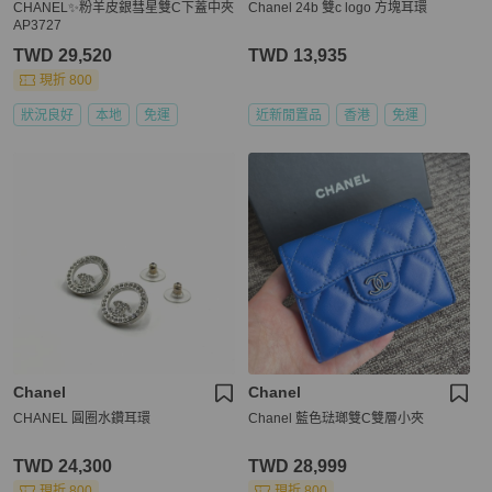
CHANEL✨粉羊皮銀彗星雙C下蓋中夾
Chanel 24b 雙c logo 方塊耳環
AP3727
TWD 29,520
TWD 13,935
現折 800
狀況良好
本地
免運
近新閒置品
香港
免運
Chanel
Chanel
CHANEL 圓圈水鑽耳環
Chanel 藍色琺瑯雙C雙層小夾
TWD 24,300
TWD 28,999
現折 800
現折 800