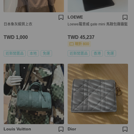
LOEWE
日本象灰緞質上衣
Loewe羅意威 gate mini 馬鞍包霧霾藍
TWD 1,000
TWD 45,237
現折 800
近新閒置品
本地
免運
近新閒置品
香港
免運
Louis Vuitton
Dior