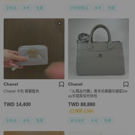
全新品
本地
免運
近新閒置品
本地
免運
Chanel
Chanel
Chanel 卡包 霧霾藍色
「JL精品代購」香奈兒霧霾灰銀釦2w
ay手提肩背托特包
TWD 14,400
TWD 88,880
現折 2,000
全新品
本地
免運
狀況良好
本地
免運