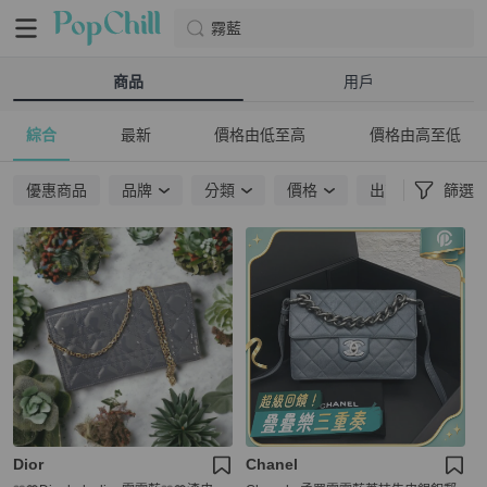
霧藍
商品
用戶
綜合
最新
價格由低至高
價格由高至低
優惠商品
品牌
分類
價格
出貨地點
篩選
Dior
Chanel