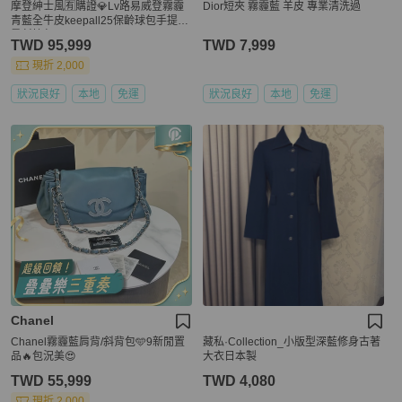
摩登紳士風🈶購證💎Lv路易威登霧霾
Dior短夾 霧霾藍 羊皮 專業清洗過
青藍全牛皮keepall25保齡球包手提單
肩斜挎包
TWD 95,999
TWD 7,999
現折 2,000
狀況良好
本地
免運
狀況良好
本地
免運
Chanel
Chanel霧霾藍肩背/斜背包🩵9新閒置
藏私·Collection_小版型深藍修身古著
品🔥包況美😍
大衣日本製
TWD 55,999
TWD 4,080
現折 2,000