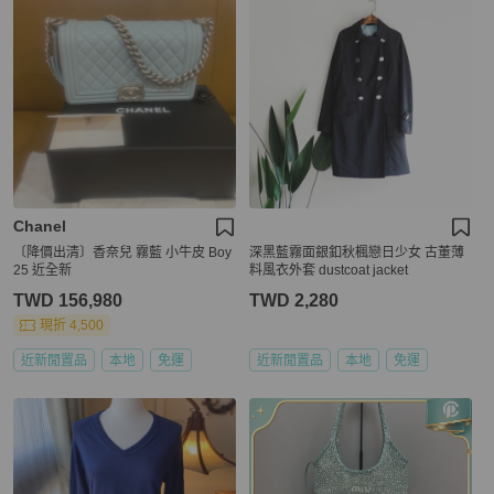
Chanel
〔降價出清〕香奈兒 霧藍 小牛皮 Boy
深黑藍霧面銀釦秋楓戀日少女 古董薄
25 近全新
料風衣外套 dustcoat jacket
TWD 156,980
TWD 2,280
現折 4,500
近新閒置品
本地
免運
近新閒置品
本地
免運