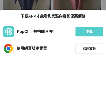
下載APP才能看到完整內容和優惠價格
藏私·Collection_紅雲菊花一紋付古著
藏私·Collection_莓色點點藤蔓絞染古
羽織
著羽織
TWD 1,780
TWD 2,080
PopChill 拍拍圈 APP
下載
全新品
本地
免運
近新閒置品
本地
免運
使用網頁版瀏覽器
忍痛放棄
篩選
重設
品牌
分類
Hermès