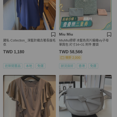
Miu Miu
藏私·Collection_ 深藍針織古著長版毛
MiuMiu繆繆 冰藍色亮片編織viy子母
衣
單肩包 尺寸34×31 附件 塵袋
TWD 1,180
TWD 58,566
現折 2,000
近新閒置品
本地
免運
狀況良好
香港
免運