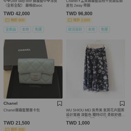
🩵💙Dior lady dior 霧霾藍🩵💙漆皮
Chanel • 孟買霧霾藍荔枝牛皮銀釦郵
（全新全配） 藤格紋woc
差包 2way 帶膜
TWD 42,000
TWD 96,800
現折 800
現折 2,000
全新品
本地
免運
狀況良好
本地
免運
Chanel
Chanel霧霾藍雙層卡包
WU SHIOU MEI 吳秀美 氣質花卉圖案
設計寬褲 深藍色 獨特印花 柔軟舒適
柔軟內裡 碎花【壽司羊羊】二手褲
TWD 21,500
TWD 1,000
現折 800