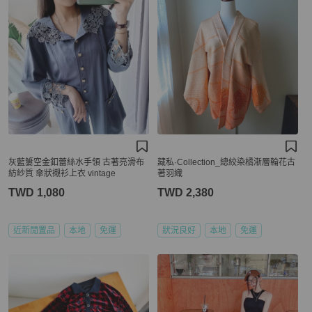
灰藍簍空金釦蕾絲水手領 古著亮滑布
藏私·Collection_總絞染橘漸層輪花古
紡紗質 傘狀襯衫上衣 vintage
著羽織
TWD 1,080
TWD 2,380
近新閒置品
本地
免運
狀況良好
本地
免運