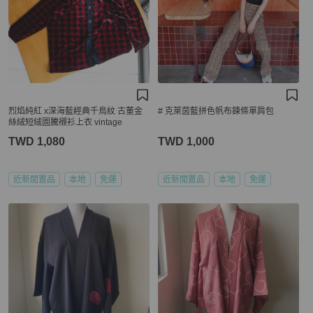
烈焰純紅 x深海藍經典千鳥紋 古董金
# 克萊茵藍拼色帆布鍊條單肩包
絲絨短絨圖騰襯衫上衣 vintage
TWD 1,080
TWD 1,000
近新閒置品
本地
免運
近新閒置品
本地
免運