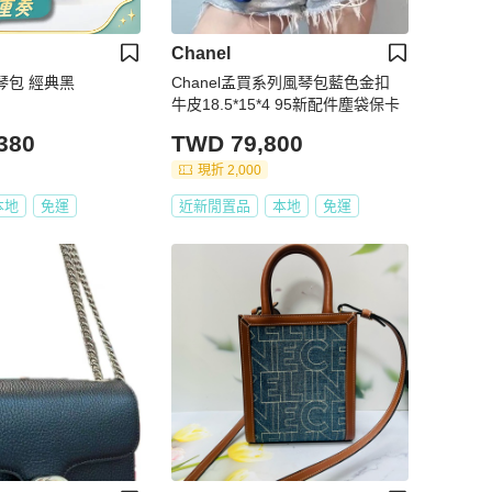
Chanel
風琴包 經典黑
Chanel孟買系列風琴包藍色金扣
牛皮18.5*15*4 95新配件塵袋保卡
380
TWD 79,800
現折 2,000
本地
免運
近新閒置品
本地
免運