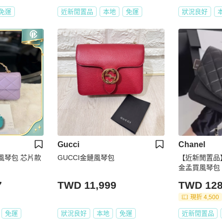
免運
近新閒置品
本地
免運
狀況良好
Gucci
Chanel
色風琴包 芯片款
GUCCI金鏈風琴包
【近新閒置品】C
金孟買風琴包
提單肩斜挎包 
7
TWD 11,999
TWD 128
現折 4,500
免運
狀況良好
本地
免運
近新閒置品