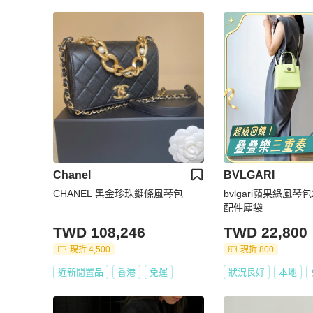
Chanel
BVLGARI
CHANEL 黑金珍珠鏈條風琴包
bvlgari蘋果綠風琴包2
配件塵袋
TWD 108,246
TWD 22,800
現折 4,500
現折 800
近新閒置品
香港
免運
狀況良好
本地