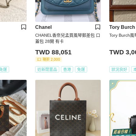
Chanel
Tory Burch
CHANEL香奈兒孟買風琴郵差包 口
Tory Bur
蓋包 28開 有卡
TWD 88,051
TWD 3,0
現折 2,000
免運
近新閒置品
香港
免運
狀況良好