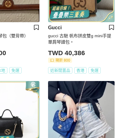
Gucci
ch風琴包（雙背帶）
gucci 古馳 帆布拼皮雙g mini手提
單肩琴譜包。
00
TWD 40,386
現折 800
本地
免運
近新閒置品
香港
免運