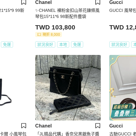
Chanel
Gucci
*15*9 99新
✨CHANEL 裸粉金扣山茶花鍊條風
GUCCI 風琴包 
琴包15*11*6 98新配件塵袋
TWD 103,800
TWD 12,
現折 8,000
免運
狀況良好
本地
免運
狀況良好
Chanel
Gucci
D 卡爾 小風琴包
「JL精品代購」香奈兒黑銀魚子醬
古馳GUCCI