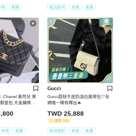
本地
免運
狀況尚可
本地
免運
Gucci
hanel 香奈兒 黑
Gucci荔枝牛皮奶油白風琴包🤍全
 郵差包 大金鍊條手
網唯一稀有釋出🔥
28開大全套
,800
TWD 25,888
現折 800
本地
免運
狀況良好
本地
免運