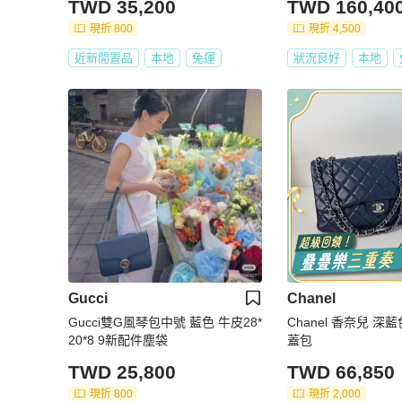
TWD 35,200
TWD 160,40
現折 800
現折 4,500
近新閒置品
本地
免運
狀況良好
本地
Gucci
Chanel
Gucci雙G風琴包中號 藍色 牛皮28*
Chanel 香奈兒 
20*8 9新配件塵袋
蓋包
TWD 25,800
TWD 66,850
現折 800
現折 2,000