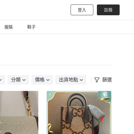
登入
註冊
服裝
鞋子
分類
價格
出貨地點
篩選