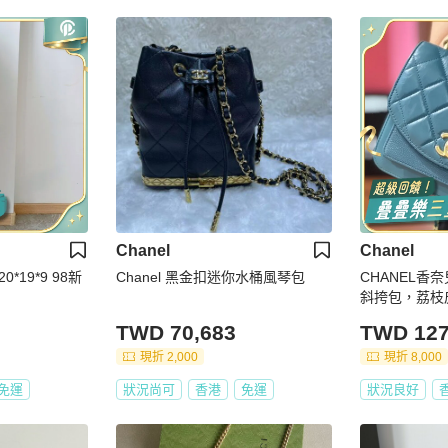
Chanel
Chanel
0*19*9 98新
Chanel 黑金扣迷你水桶風琴包
CHANEL香奈
斜挎包，荔枝
風琴，方胖子
TWD 70,683
TWD 127
現折 2,000
現折 8,000
免運
狀況尚可
香港
免運
狀況良好