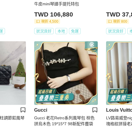
牛皮mini琴譜手提托特包
TWD 106,880
TWD 37,
現折 4,500
現折 800
運
狀況良好
本地
免運
狀況良好
Gucci
Louis Vuitt
金金柱調節釦風琴
Gucci 老花Retro系列風琴包 棕色
LV路易威登n
拼烏木色 19*15*7 98新配件塵袋
塊格紋拼接老