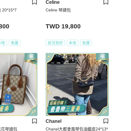
Celine
20*15*7
Celine 琴譜包
800
TWD 19,800
本地
免運
狀況良好
本地
免運
Chanel
 老花琴譜包
Chanel大都會風琴包油蠟皮24*13*