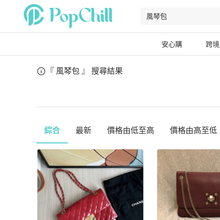
安心購
跨境
『 風琴包 』
搜尋結果
綜合
最新
價格由低至高
價格由高至低