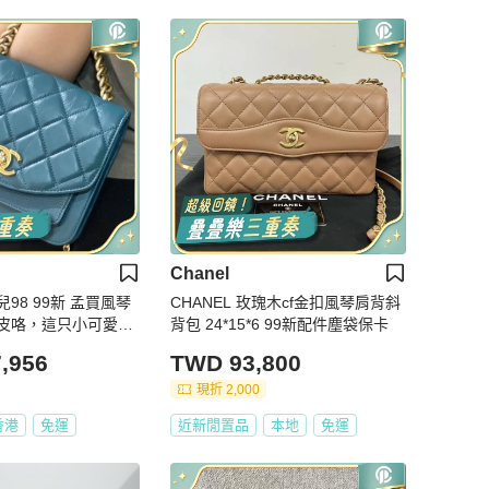
Chanel
兒98 99新 孟買風琴
CHANEL 玫瑰木cf金扣風琴肩背斜
皮咯，這只小可愛集
背包 24*15*6 99新配件塵袋保卡
，CF包型於一體
,956
TWD 93,800
現折 2,000
香港
免運
近新閒置品
本地
免運