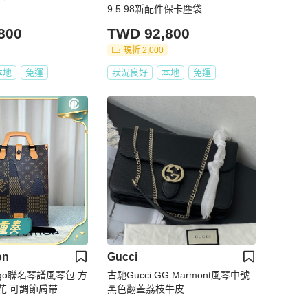
9.5 98新配件保卡塵袋
800
TWD 92,800
現折 2,000
本地
免運
狀況良好
本地
免運
on
Gucci
igo聯名琴譜風琴包 方
古馳Gucci GG Marmont風琴中號
花 可調節肩帶
黑色翻蓋荔枝牛皮