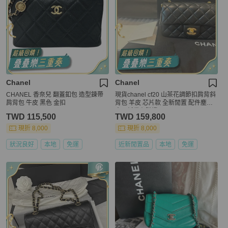
Chanel
Chanel
CHANEL 香奈兒 翻蓋釦包 造型鍊帶
現貨chanel cf20 山茶花調節扣肩背斜
肩背包 牛皮 黑色 金扣
背包 羊皮 芯片款 全新閒置 配件塵袋
盒子紙袋有購證
TWD 115,500
TWD 159,800
現折 8,000
現折 8,000
狀況良好
本地
免運
近新閒置品
本地
免運