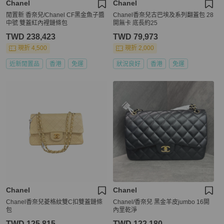
Chanel
Chanel
閒置新 香奈兒/Chanel CF黑金魚子醬
Chanel香奈兒古巴埃及系列翻蓋包 28
中號 雙蓋紅內裡鏈條包
開無卡 底長約25
TWD 238,423
TWD 79,973
現折 4,500
現折 2,000
近新閒置品
香港
免運
狀況良好
香港
免運
Chanel
Chanel
Chanel香奈兒菱格紋雙C扣雙蓋鏈條
Chanel/香奈兒 黑金羊皮jumbo 16開
包
內里乾淨
TWD 125,815
TWD 122,180