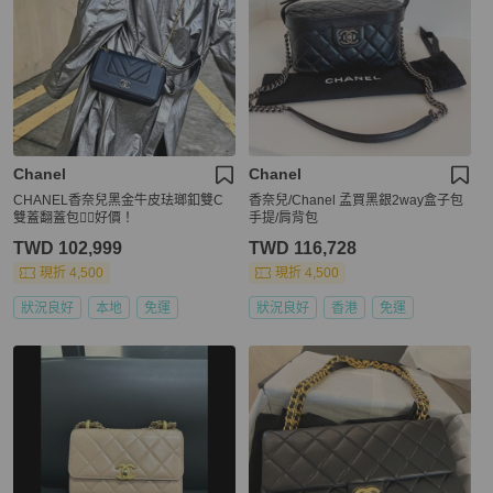
Chanel
Chanel
CHANEL香奈兒黑金牛皮珐瑯釦雙C
香奈兒/Chanel 孟買黑銀2way盒子包
雙蓋翻蓋包🐕‍🦺好價！
手提/肩背包
TWD 102,999
TWD 116,728
現折 4,500
現折 4,500
狀況良好
本地
免運
狀況良好
香港
免運