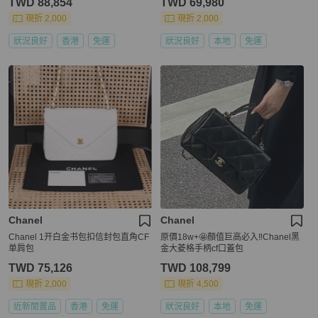
TWD 88,854
TWD 69,980
現折 2,000
現折 2,000
狀況良好
香港
免運
狀況良好
本地
免運
Chanel
Chanel
Chanel 1开白金书包扣信封包直角CF
原價18w+🤩顏值巨高必入‼️Chanel黑
单肩包
金大菱格手柄cf口蓋包
TWD 75,126
TWD 108,799
現折 2,000
現折 4,500
近新閒置品
香港
免運
狀況良好
本地
免運