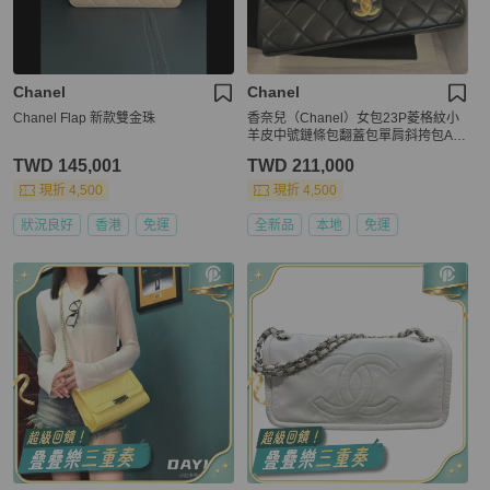
Chanel
Chanel
Chanel Flap 新款雙金珠
香奈兒（Chanel）女包23P菱格紋小
羊皮中號鏈條包翻蓋包單肩斜挎包AS
3897 B10384 94305
TWD 145,001
TWD 211,000
現折 4,500
現折 4,500
狀況良好
香港
免運
全新品
本地
免運