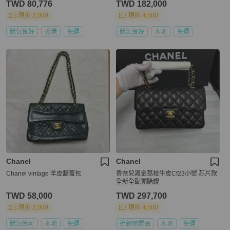
TWD 80,776
TWD 182,000
現折 2,000
現折 4,500
狀況良好
香港
免運
狀況良好
本地
免運
Chanel
Chanel
Chanel vintage 羊皮翻蓋包
香奈兒黑金荔枝牛皮Cf23小號 芯片款
全新全配🈶購證
TWD 58,000
TWD 297,700
現折 2,000
現折 4,500
狀況尚可
本地
免運
近新閒置品
本地
免運