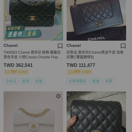
Chanel
Chanel
TW4583 Chanel 香奈兒 經典 翻蓋包
近新品 香奈兒/Chanel黑金牛皮 琺瑯
黑色羊皮 小號Classic Double Flap B
扣雙C雙蓋鏈條包
ag 23cm Lambskin Black x GHW
TWD 362,541
TWD 111,477
現折 8,000
現折 4,500
全新品
香港
免運
近新閒置品
香港
免運