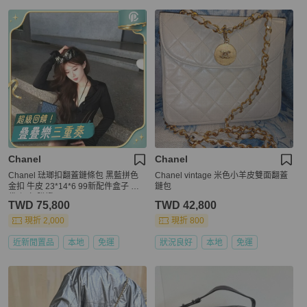
Chanel
Chanel
Chanel 琺瑯扣翻蓋鏈條包 黑藍拼色
Chanel vintage 米色小羊皮雙面翻蓋
金扣 牛皮 23*14*6 99新配件盒子 塵
鏈包
袋 保卡 購證
TWD 75,800
TWD 42,800
現折 2,000
現折 800
近新閒置品
本地
免運
狀況良好
本地
免運