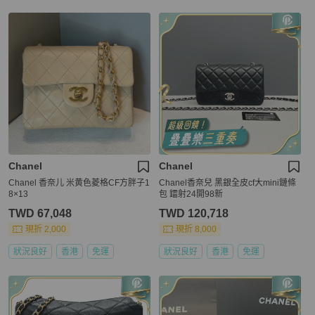
Chanel
Chanel
Chanel 香奈儿 米黄色菱格CF方胖子1
Chanel香奈兒 黑銀全皮cf大mini鏈條
8×13
包 鐳射24開98新
TWD 67,048
TWD 120,718
現折 2,000
現折 8,000
狀況良好
香港
免運
狀況良好
香港
免運