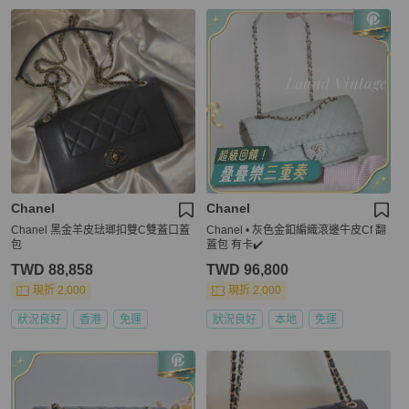
Chanel
Chanel
Chanel 黑金羊皮琺瑯扣雙C雙蓋口蓋
Chanel • 灰色金釦編織滾邊牛皮Cf 翻
包
蓋包 有卡✔️
TWD 88,858
TWD 96,800
現折 2,000
現折 2,000
狀況良好
香港
免運
狀況良好
本地
免運