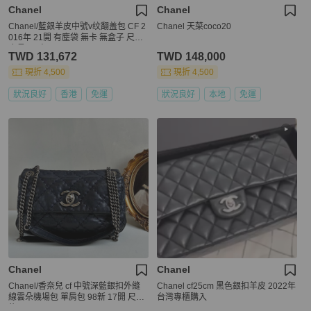
Chanel
Chanel
Chanel/藍銀羊皮中號v纹翻盖包 CF 2
Chanel 天菜coco20
016年 21開 有塵袋 無卡 無盒子 尺寸
底長26*高15*
TWD 131,672
TWD 148,000
現折 4,500
現折 4,500
狀況良好
香港
免運
狀況良好
本地
免運
Chanel
Chanel
Chanel/香奈兒 cf 中號深藍銀扣外縫
Chanel cf25cm 黑色銀扣羊皮 2022年
線雲朵機場包 單肩包 98新 17開 尺寸
台灣專櫃購入
約27x16