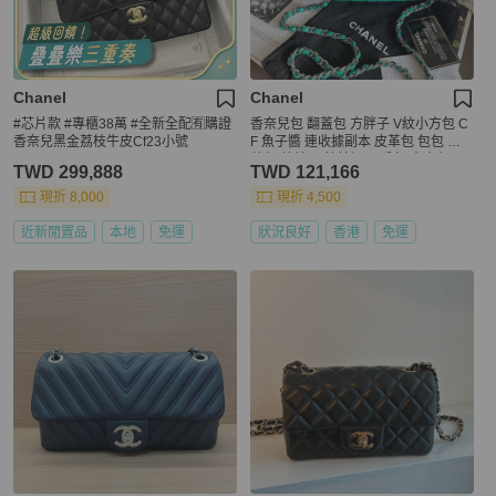
Chanel
Chanel
#芯片款 #專櫃38萬 #全新全配🈶購證
香奈兒包 翻蓋包 方胖子 V紋小方包 C
香奈兒黑金荔枝牛皮Cf23小號
F 魚子醬 連收據副本 皮革包 包包 皮
革包 蒂芙尼 蒂芬妮 二手包 中古包 二
TWD 299,888
TWD 121,166
手 chanel tiffany blue /green caviar le
ather mini square chain crossbody b
現折 8,000
現折 4,500
ag /classic flap cf bag
近新閒置品
本地
免運
狀況良好
香港
免運