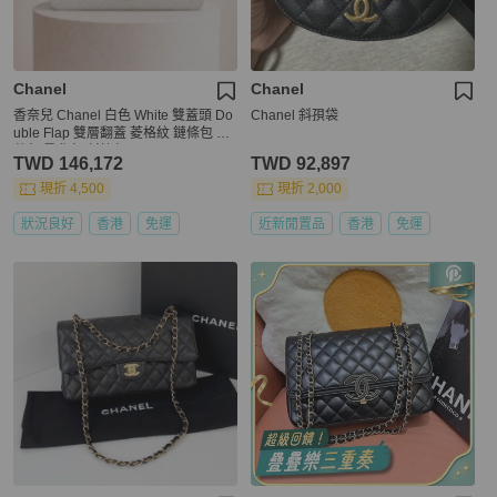
Chanel
Chanel
香奈兒 Chanel 白色 White 雙蓋頭 Do
Chanel 斜孭袋
uble Flap 雙層翻蓋 菱格紋 鏈條包 口
蓋包 肩背包 斜挎包
TWD 146,172
TWD 92,897
現折 4,500
現折 2,000
狀況良好
香港
免運
近新閒置品
香港
免運