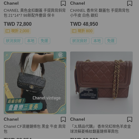
Chanel
Chanel
CHANEL 黃色金扣翻蓋 手提肩背斜背
CHANEL 香奈兒 翻蓋包 手提肩背包
包 21*14*7 98新配件塵袋 保卡
小牛皮 白色 銀扣
TWD 72,800
TWD 48,950
現折 2,000
現折 800
狀況良好
本地
免運
狀況良好
本地
免運
Chanel
Chanel
Chanel CF滾邊鏈條包 黑金 牛皮 肩背
「JL精品代購」 香奈兒紅棕色羊皮金
包
球流蘇菱格紋翻蓋鏈條單肩包