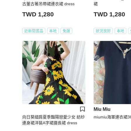
古董古著吊帶裙連衣裙 dress
裙
TWD 1,280
TWD 1,280
近新閒置品
本地
免運
狀況良好
本地
Miu Miu
向日葵細肩夏季豔陽戀愛少女 紡紗
miumiu海軍連衣裙
連身裙洋裝A字裙擺長裙 dress