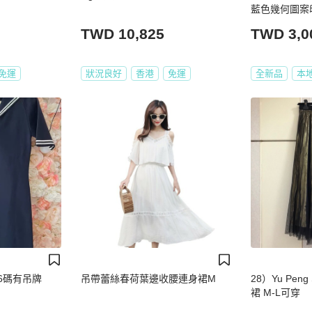
藍色幾何圖案
瓷刺繡圓裙傘
TWD 10,825
TWD 3,0
免運
狀況良好
香港
免運
全新品
本
36碼有吊牌
吊帶蕾絲春荷葉邊收腰連身裙M
28）Yu Pen
裙 M-L可穿