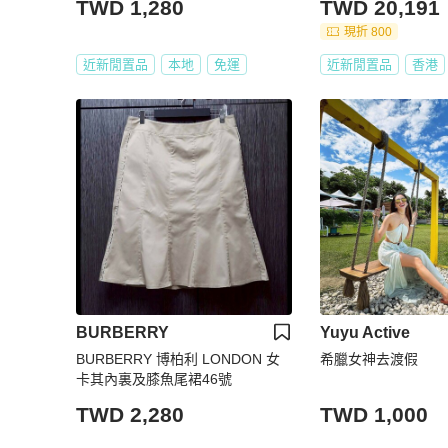
TWD 1,280
TWD 20,191
現折 800
近新閒置品
本地
免運
近新閒置品
香港
BURBERRY
Yuyu Active
BURBERRY 博柏利 LONDON 女
希臘女神去渡假
卡其內裏及膝魚尾裙46號
TWD 2,280
TWD 1,000