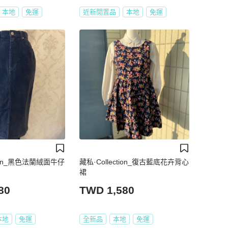
本地
免運
近新閒置品
本地
免運
tion_黑色法蘭絨面牛仔
藏私·Collection_復古藍底花卉背心
裙
80
TWD 1,580
本地
免運
全新品
本地
免運