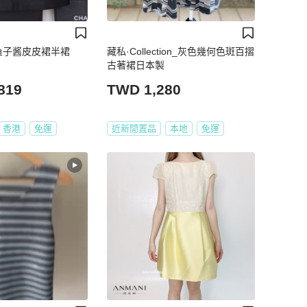
色鱼子酱皮皮裙半裙
藏私·Collection_灰色幾何色斑百摺
古著裙日本製
819
TWD 1,280
香港
免運
近新閒置品
本地
免運