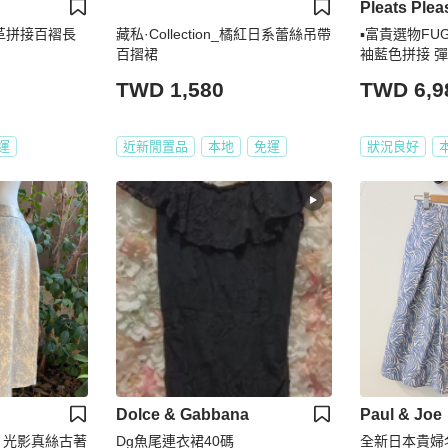
Pleats Plea
革拼接百褶長
藏私·Collection_橘紅日系蕾絲吊帶
▪️富貴選物FUG
百摺裙
袖藍色拼接 彈跳
上衣 短洋裝
TWD 1,580
TWD 6,9
運
近新閒置品
本地
免運
狀況良好
Dolce & Gabbana
Paul & Joe
_葉片光影真絲古著
Dg魚尾連衣裙40碼
全新日本貴婦名牌