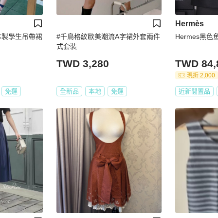
Hermès
_日本製學生吊帶裙
#千鳥格紋歐美潮流A字裙外套兩件
Hermes黑
式套裝
TWD 3,280
TWD 84,
現折 2,000
免運
全新品
本地
免運
近新閒置品