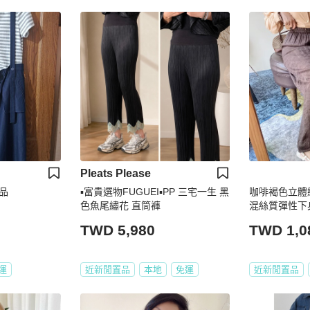
Pleats Please
品
▪️富貴選物FUGUEI▪️PP 三宅一生 黑
咖啡褐色立體
色魚尾繡花 直筒褲
混絲質彈性下身裙
TWD 5,980
TWD 1,0
運
近新閒置品
本地
免運
近新閒置品