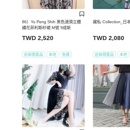
86）Yu Peng Shih 黑色漣漪立體
藏私·Collection
繡花菲利斯紗裙 M號 9成新
TWD 2,520
TWD 2,080
近新閒置品
本地
免運
近新閒置品
本地