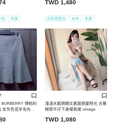
74
TWD 1,480
本地
免運
近新閒置品
本地
免運
Y
BURBERRY 博柏利
淺淺水藍側開叉素面戀愛時光 古著
戰馬 女灰色混羊毛內裏
棉質牛仔下身裙長裙 vintage
號
80
TWD 1,080