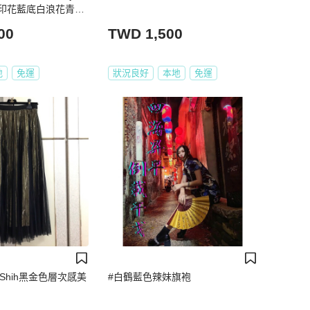
印花藍底白浪花青花
裙
00
TWD 1,500
地
免運
狀況良好
本地
免運
g Shih黑金色層次感美
#白鶴藍色辣妹旗袍