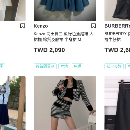
Kenzo
BURBERR
Kenzo 高田賢三 藍綠色魚尾裙 大
BURBERRY 倫敦 復古刷白魚尾裙
裙擺 棉質及膝裙 半身裙 M
擺牛仔裙
TWD 2,090
TWD 2,6
運
近新閒置品
本地
免運
狀況良好