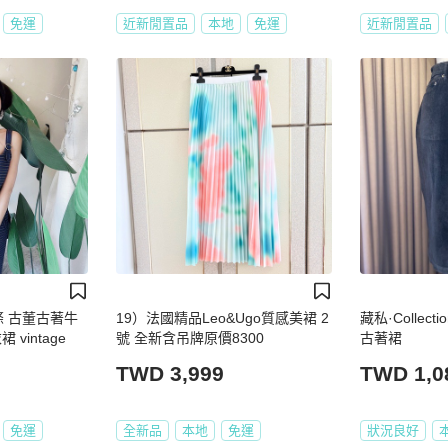
免運
近新閒置品
本地
免運
近新閒置品
條 古董古著牛
19）法國精品Leo&Ugo質感美裙 2
藏私·Collec
vintage
號 全新含吊牌原價8300
古著裙
TWD 3,999
TWD 1,0
免運
全新品
本地
免運
狀況良好