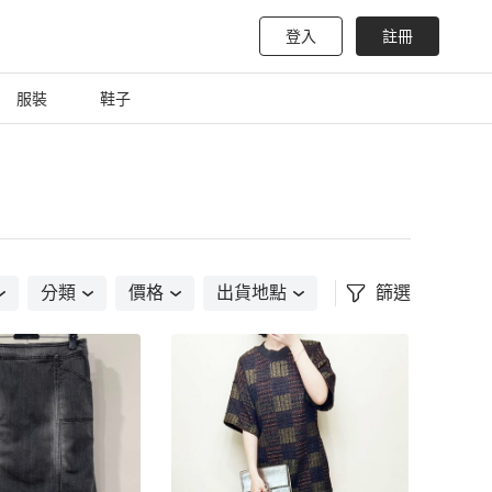
登入
註冊
服裝
鞋子
分類
價格
出貨地點
篩選