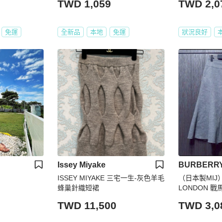
TWD 1,059
TWD 2,0
免運
全新品
本地
免運
狀況良好
Issey Miyake
BURBERR
ISSEY MIYAKE 三宅一生-灰色羊毛
（日本製MIJ）
蜂巢針織短裙
LONDON 
魚尾及膝裙40
TWD 11,500
TWD 3,0