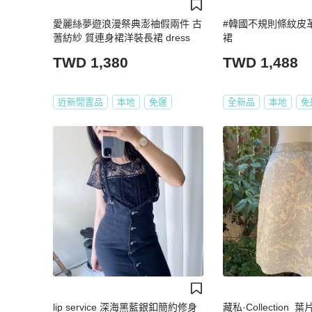
愛麗絲夢遊浪漫祭典澎䄂假兩件 古
#韓國不規則條紋皮
蓍紡紗 質連身裙洋裝長裙 dress
裙
TWD 1,380
TWD 1,488
近新閒置品
本地
免運
全新品
本地
免
lip service 深海黑藍銀釦簡約修身
藏私·Collection