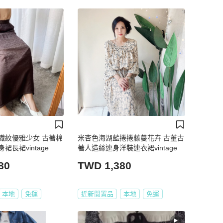
織紋優雅少女 古著棉
米杏色海湖藍捲捲藤蔓花卉 古董古
長裙vintage
著人造絲連身洋裝連衣裙vintage
80
TWD 1,380
本地
免運
近新閒置品
本地
免運