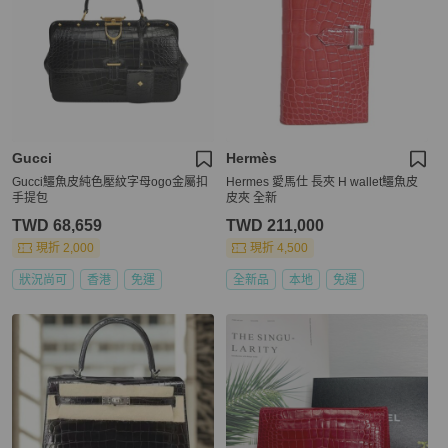
Gucci
Hermès
Gucci鱷魚皮純色壓紋字母ogo金屬扣
Hermes 愛馬仕 長夾 H wallet鱷魚皮
手提包
皮夾 全新
TWD 68,659
TWD 211,000
現折 2,000
現折 4,500
狀況尚可
香港
免運
全新品
本地
免運