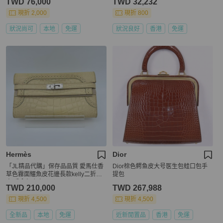
TWD 76,000
TWD 32,232
現折 2,000
現折 800
狀況尚可
本地
免運
狀況良好
香港
免運
Hermès
Dior
「JL精品代購」保存品品質 愛馬仕香
Dior棕色鳄鱼皮大号医生包蛙口包手
草色霧面鱷魚皮花邊長款kelly二折長
提包
夾/手拿包 銀扣
TWD 210,000
TWD 267,988
現折 4,500
現折 4,500
全新品
本地
免運
近新閒置品
香港
免運