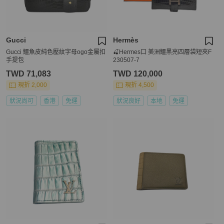
Gucci
Hermès
Gucci 鱷魚皮純色壓紋字母ogo金屬扣
🍒Hermes口 美洲鱷黑亮四層袋短夾F
手提包
230507-7
TWD 71,083
TWD 120,000
現折 2,000
現折 4,500
狀況尚可
香港
免運
狀況良好
本地
免運