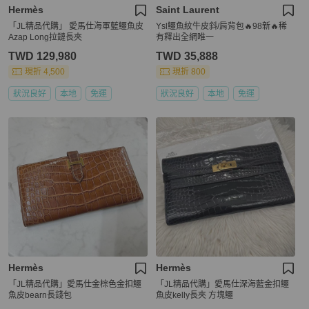
Hermès
Saint Laurent
「JL精品代購」 愛馬仕海軍藍鱷魚皮
Ysl鱷魚紋牛皮斜/肩背包🔥98新🔥稀
Azap Long拉鏈長夾
有釋出全網唯一
TWD 129,980
TWD 35,888
現折 4,500
現折 800
狀況良好
本地
免運
狀況良好
本地
免運
Hermès
Hermès
「JL精品代購」愛馬仕金棕色金扣鱷
「JL精品代購」愛馬仕深海藍金扣鱷
魚皮bearn長錢包
魚皮kelly長夾 方塊鱷