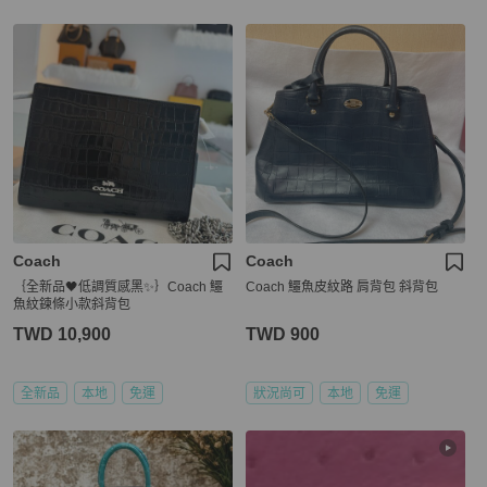
Coach
Coach
｛全新品🖤低調質感黑✨｝Coach 鱷
Coach 鱷魚皮紋路 肩背包 斜背包
魚紋鍊條小款斜背包
TWD 10,900
TWD 900
全新品
本地
免運
狀況尚可
本地
免運