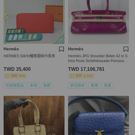
Hermès
Hermès
HERMES Silk'In鱷魚圖絲巾長夾
Hermès JPG Shoulder Birkin 42 in S
hiny Rose Schéhérazade Porosus C
rocodile with Palladium Hardware Q
TWD 35,400
TWD 17,106,781
Stamp
現折 800
現折 4,500
近新閒置品
本地
免運
狀況良好
香港
免運