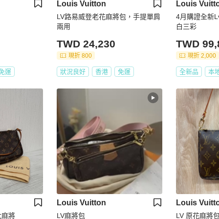
Louis Vuitton
Louis Vuitt
LV路易威登老花麻將包，手提單肩
4月購證全新L
兩用
白三彩
TWD 24,230
TWD 99,
現折 800
現折 2,000
免運
狀況良好
香港
免運
全新品
本
Louis Vuitton
Louis Vuitt
大麻將
LV麻將包
LV 原花麻將包 