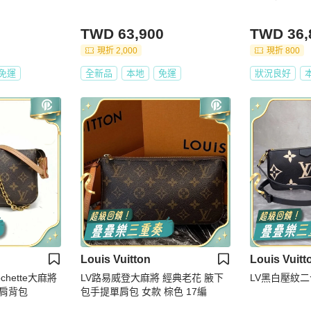
TWD 63,900
TWD 36,
現折 2,000
現折 800
免運
全新品
本地
免運
狀況良好
Louis Vuitton
Louis Vuitt
ochette大麻將
LV路易威登大麻將 經典老花 腋下
LV黑白壓紋
片肩背包
包手提單肩包 女款 棕色 17編