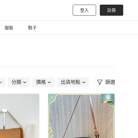
登入
註冊
服裝
鞋子
分類
價格
出貨地點
篩選