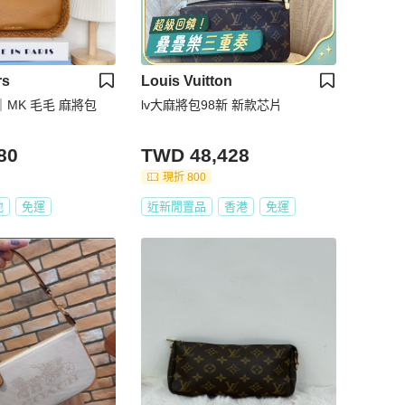
rs
Louis Vuitton
ors｜MK 毛毛 麻將包
lv大麻將包98新 新款芯片
80
TWD 48,428
現折 800
地
免運
近新閒置品
香港
免運