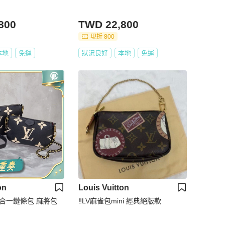
800
TWD 22,800
現折 800
本地
免運
狀況良好
本地
免運
on
Louis Vuitton
二合一鏈條包 麻將包
‼️LV麻雀包mini 經典絕版款