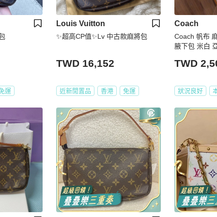
Louis Vuitton
Coach
將包
✨超高CP值✨Lv 中古款麻將包
Coach 帆布
腋下包 米白 亞麻 棕
精品 小資女 
TWD 16,152
TWD 2,5
免運
近新閒置品
香港
免運
狀況良好