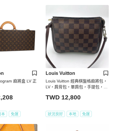
on
Louis Vuitton
gram 麻將盒 LV 正
Louis Vuitton 經典棋盤格麻將包，
LV，肩背包，單肩包，手提包，隨
身包，宴會包，二手真品，正品，
,208
TWD 12,800
現貨，免運
日本
免運
狀況良好
本地
免運