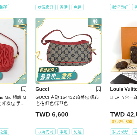
免運
狀況良好
香港
免運
狀況良好
Gucci
Louis Vuitt
u 謬謬 M
GUCCI 古馳 154432 麻將包 帆布
◻️ LV 五合
羊皮 相機包 手機
老花 紅色/深藍色
腋下包 單肩包
TWD 6,600
TWD 42,
現折 800
免運
狀況尚可
本地
免運
狀況良好