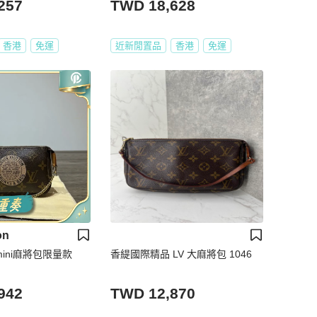
257
TWD 18,628
香港
免運
近新閒置品
香港
免運
on
mini麻將包限量款
香緹國際精品 LV 大麻將包 1046
942
TWD 12,870