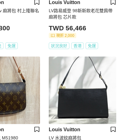
on
Louis Vuitton
v 麻將包 村上隆聯名
LV路易威登 98新新款老花雙肩帶
麻將包 芯片款
800
TWD 56,466
現折 2,000
地
免運
狀況良好
香港
免運
on
Louis Vuitton
M51980
LV 水波紋麻將包