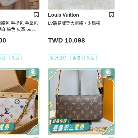
Louis Vuitton
 麻將包 手提包 手拿包
LV路易威登大麻將，少肩帶
色 皮革 outlet
名牌 包包 正品
00
TWD 10,098
本地
免運
狀況良好
香港
免運