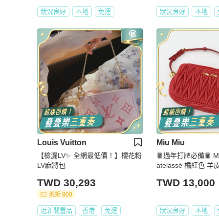
狀況良好
本地
免運
狀況良好
本地
Louis Vuitton
Miu Miu
【檢漏LV✨ 全網最低價！】櫻花粉
🧧過年打牌必備🧧 Miu Mi
LV麻將包
atelassé 橘紅色 
包 麻將包 手提包 
TWD 30,293
TWD 13,000
現折 800
近新閒置品
香港
免運
狀況良好
本地