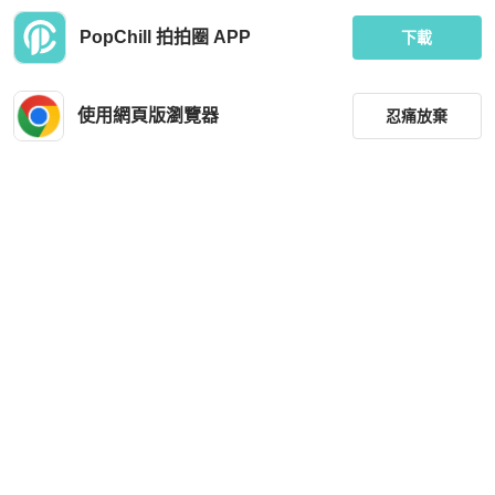
PopChill 拍拍圈 APP
下載
使用網頁版瀏覽器
忍痛放棄
篩選
重設
品牌
分類
尺寸
價格