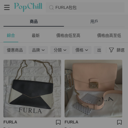
FURLA包包
商品
用戶
綜合
最新
價格由低至高
價格由高至低
優惠商品
品牌
分類
價格
出貨地點
篩選
FURLA
FURLA