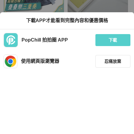
FURLA
FURLA
下載APP才能看到完整內容和優惠價格
Furla 牛皮皮革/人造毛皮Shoulder Ba
Furla mini bag連2個蓋更換
g肩背袋
TWD 4,080
TWD 6,059
PopChill 拍拍圈 APP
下載
狀況良好
香港
免運
近新閒置品
香港
免運
使用網頁版瀏覽器
忍痛放棄
篩選
重設
品牌
分類
FURLA
FURLA