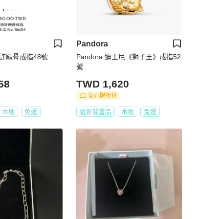
Pandora
光滑許願骨戒指48號
Pandora 迪士尼《獅子王》戒指52
號
58
TWD 1,620
安心購折抵
本地
免運
近新閒置品
本地
免運