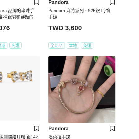
Pandora
ora 品牌的串珠手
Pandora 麻將系列、925銀T字釦
各種銀製和鮮豔的橘
手鏈
076
TWD 3,600
香港
免運
全新品
本地
免運
Pandora
璀璨蝴蝶結耳環 鍍14k
潘朵拉手鍊