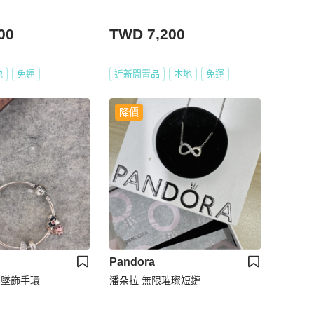
00
TWD 7,200
地
免運
近新閒置品
本地
免運
降價
Pandora
 墜飾手環
潘朵拉 無限璀璨短鏈