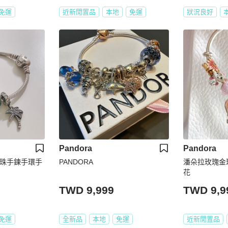
免運
近新閒置品
本地
免運
狀況良好
Pandora
Pandora
拉串珠手鍊手環手
PANDORA
潘朵拉玫瑰金
花
TWD 9,999
TWD 9,9
免運
全新品
本地
免運
近新閒置品