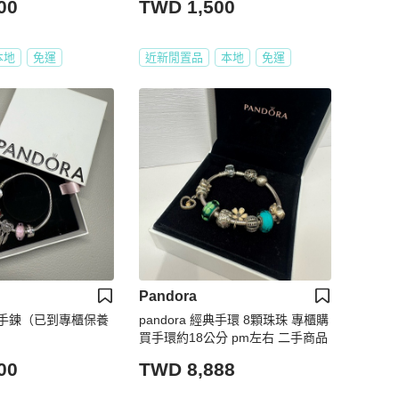
00
TWD 1,500
本地
免運
近新閒置品
本地
免運
Pandora
手鍊（已到專櫃保養
pandora 經典手環 8顆珠珠 專櫃購
買手環約18公分 pm左右 二手商品
00
TWD 8,888