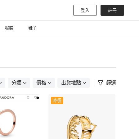
登入
註冊
服裝
鞋子
分類
價格
出貨地點
篩選
降價