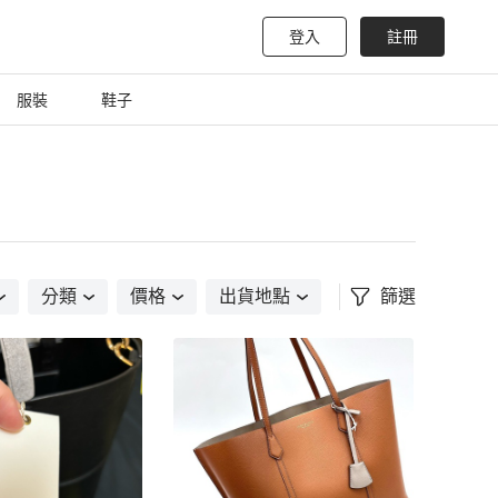
登入
註冊
服裝
鞋子
分類
價格
出貨地點
篩選