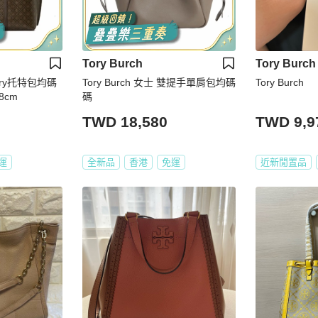
Tory Burch
Tory Burch
Perry托特包均碼
Tory Burch 女士 雙提手單肩包均碼
Tory Burch
28cm
碼
TWD 18,580
TWD 9,9
運
全新品
香港
免運
近新閒置品