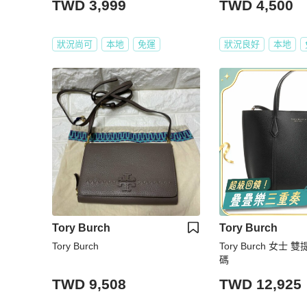
TWD 3,999
TWD 4,500
狀況尚可
本地
免運
狀況良好
本地
Tory Burch
Tory Burch
Tory Burch
Tory Burch 女士
碼
TWD 9,508
TWD 12,925