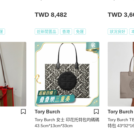
TWD 8,482
TWD 3,6
運
近新閒置品
香港
免運
狀況良好
Tory Burch
Tory Burch
Tory Burch 女士 印花托特包均碼碼
Tory Burc
43.5cm*13cm*33cm
特包 43*32*