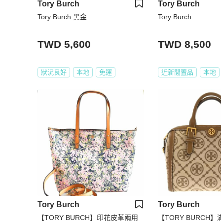
Tory Burch
Tory Burch
Tory Burch 黑金
Tory Burch
TWD 5,600
TWD 8,500
狀況良好
本地
免運
近新閒置品
本地
Tory Burch
Tory Burch
【TORY BURCH】印花皮革兩用
【TORY BURCH