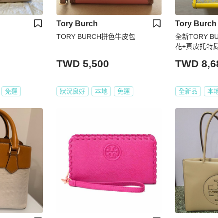
Tory Burch
Tory Burch
TORY BURCH拼色牛皮包
全新TORY B
花+真皮托特肩
黃）
TWD 5,500
TWD 8,6
免運
狀況良好
本地
免運
全新品
本