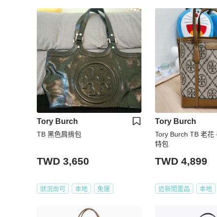
Tory Burch
Tory Burch
TB 黑色肩揹包
Tory Burch TB 老
特包
TWD 3,650
TWD 4,899
狀況尚可
本地
免運
近新閒置品
本地