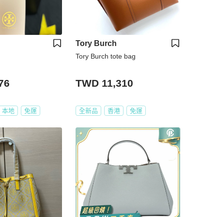
Tory Burch
Tory Burch tote bag
76
TWD 11,310
本地
免運
全新品
香港
免運