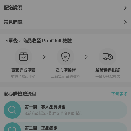
配送說明
常見問題
下單後，商品收至 PopChill 檢驗
買家完成購買
安心購驗證
驗證通過出貨
收貨至驗證中心
正品鑑定 品質檢查
平台發貨給買家
安心購檢驗流程
了解更多
PopChill拍拍圈正品驗證、安心購檢驗流程介紹
第一關：專人品質檢查
確認商品狀況、配件等 符合頁面描述
第二關：正品鑑定