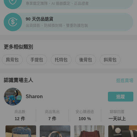
專業鑑定團隊、AI 儀器鑑定、正品證書
90 天仿品退貨
出貨錄影、防掉換封條、雙重防護包裝
更多相似類別
更多
Tory Burch
女包
相似商品推薦
肩背包
手提包
托特包
後背包
斜背包
認識賣場主人
逛逛賣場
PopChill 拍拍圈嚴選賣家
Sharon
介紹
Sharon
追蹤
商品數
商品售出
安心購通過
聊聊回覆
12 件
7 件
100 %
一天以上