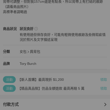
背帶可調整，但對我157cm還是有點長，所以背帶上有打結的痕跡
（請看商品照片）

高標準者請略過
Tory Burch
女包
商品狀態與細節
商品狀況
狀況良好
有使用過但保存良好，可能有輕微使用痕跡及些微瑕疵情
況於照片及文字描述呈現
狀況良好
Tory Burch
女包
分類資訊
分類
女包
肩背包
女包
/
肩背包
推薦
Tory Burch
Tory Burch
精品
推薦清單
女包
品牌介紹
品牌
Tory Burch
活動
【新人首購】最高現折 $1,200
領取
活動
【精品真品險】仿品全額退款 最高再賠 5 萬
領取
付款方式