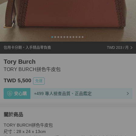
信用卡分期・入手精品零負擔
TWD 203
/ 月
Tory Burch
TORY BURCH拼色牛皮包
TWD 5,500
免運
安心購
+499 專人檢查品質、正品鑑定
關於商品
關於
TORY BURCH拼色牛皮包

TORY BURCH拼色牛皮包
商品詳情與購買須知
尺寸：28 x 24 x 13cm
