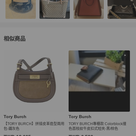
相似商品
更多相似
Tory Burch
女包
推薦精品
Tory Burch
Tory Burch
【TORY BURCH】拼接皮革造型兩用
TORY BURCH專櫃款 Colorblock撞
包-鐵灰色
色荔枝紋牛皮扣式短夾-黑/棕色