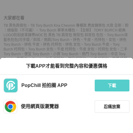
大家都在看
TB 黑色肩揹包
、
TB Tory Burch Kira Chevron 專櫃款 麂皮鏈條包 大款 全新｜粉
｜絕版款（不可議）
、
Tory Burch 單寧水桶包
、
【全新】 TORY BURCH 經典
LOGO防刮皮革鍊帶WOC包 黑色 TB 肩背包 側背包 斜背包 包包
、
Tory Burch深
藍色包包(可手提／斜背／側肩)
Tory Burch
、
拼色
、
牛皮
、
托特包
、
女包
、
拼色
Tory Burch
、
拼色 牛皮
、
拼色 托特包
、
拼色 女包
、
Tory Burch 牛皮
、
Tory
Burch 托特包
、
Tory Burch 女包
、
牛皮 托特包
、
牛皮 女包
、
托特包 女包
、
二手
Tory Burch
、
便宜 Tory Burch
、
小資 Tory Burch
、
熱門 Tory Burch
、
中古 Tory
Burch
、
推薦 Tory Burch
、
二手 托特包
、
便宜 托特包
、
小資 托特包
、
熱門 托特
包
、
中古 托特包
、
推薦 托特包
、
二手 女包
、
便宜 女包
、
小資 女包
、
熱門 女
下載APP才能看到完整內容和優惠價格
包
、
中古 女包
、
推薦 女包
PopChill 拍拍圈 APP
下載
上架
使用網頁版瀏覽器
忍痛放棄
議價
購買
收藏
(
14
)
聊聊