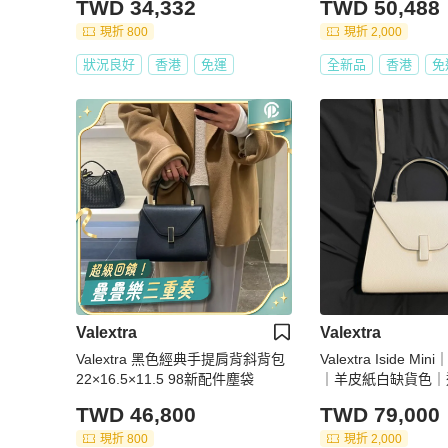
TWD 34,332
TWD 50,488
現折 800
現折 2,000
狀況良好
香港
免運
全新品
香港
免
Valextra
Valextra
Valextra 黑色經典手提肩背斜背包
Valextra Iside 
22×16.5×11.5 98新配件塵袋
｜羊皮紙白缺貨色｜
次
TWD 46,800
TWD 79,000
現折 800
現折 2,000