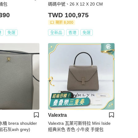
桶包
碼碼中號、26 X 12 X 20 CM
390
TWD 100,975
現折 8,000
港
免運
全新品
香港
免運
Valextra
水桶 brera shoulder
Valextra 瓦萊可斯特拉 Mini Iside
石灰ash grey)
經典米色 杏色 小牛皮 手提包