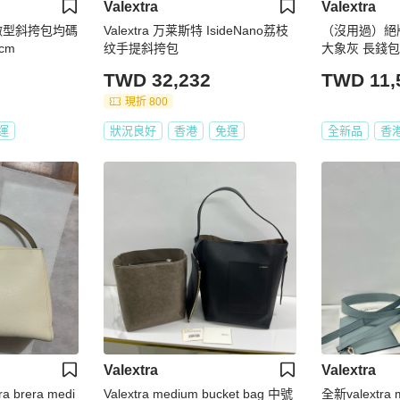
Valextra
Valextra
ide微型斜挎包均碼
Valextra 万莱斯特 IsideNano荔枝
（沒用過）絕版款 v
4cm
纹手提斜挎包
大象灰 長錢包
TWD 32,232
TWD 11,
現折 800
運
狀況良好
香港
免運
全新品
香
Valextra
Valextra
 brera medi
Valextra medium bucket bag 中號
全新valextra 