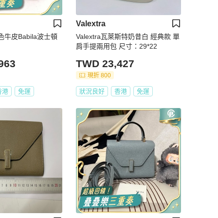
Valextra
橘紅色牛皮Babila波士頓
Valextra瓦萊斯特奶昔白 經典款 單
肩手提兩用包 尺寸：29*22
963
TWD 23,427
現折 800
香港
免運
狀況良好
香港
免運