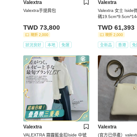
Valextra
Valextra
Valextra手提肩包
Valextra 女士 Is
碼19.5cm*9.5cm*1
TWD 73,800
TWD 61,393
現折 2,000
現折 2,000
狀況良好
本地
免運
全新品
香港
免
Valextra
Valextra
VALEXTRA 霧霾藍金扣Iside 中號
(官方已停產）valextra