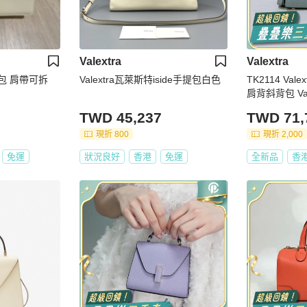
Valextra
Valextra
白色包 肩帶可拆
Valextra瓦萊斯特iside手提包白色
TK2114 Valextra 霧霾藍
肩背斜背包 Valextra Isid
dy Micro Bag
TWD 45,237
TWD 71,
現折 800
現折 2,000
免運
狀況良好
香港
免運
全新品
香