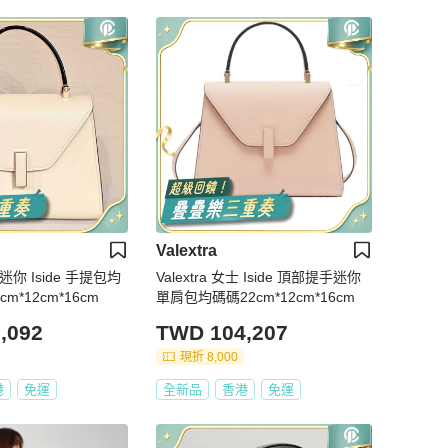
Valextra
士 迷你 Iside 手提包均
Valextra 女士 Iside 頂部提手迷你
cm*12cm*16cm
單肩包均碼碼22cm*12cm*16cm
,092
TWD 104,207
現折 8,000
港
免運
全新品
香港
免運