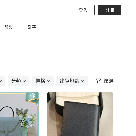
登入
註冊
服裝
鞋子
分類
價格
出貨地點
篩選