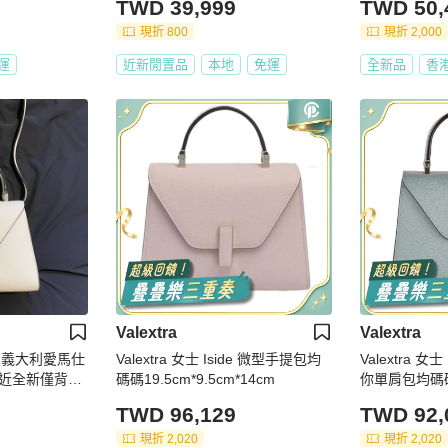
TWD 39,999
TWD 50,
現折 800
現折 2,000
運
近新閒置品
本地
免運
全新品
香
Valextra
Valextra
Mini｜義大利愛馬仕
Valextra 女士 Iside 微型手提包均
Valextra 女士
近全新僅背2
碼碼19.5cm*9.5cm*14cm
你單肩包均碼碼22
TWD 96,129
TWD 92,
現折 2,020
現折 2,020