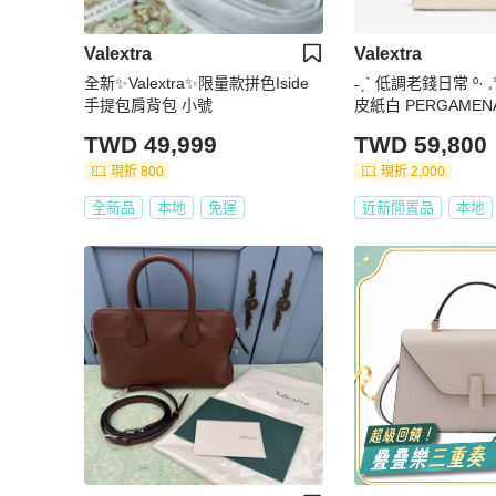
Valextra
Valextra
全新✨Valextra✨限量款拼色Iside
‎˗ˏˋ 低調老錢日常 º· 𓈒꙳ 
手提包肩背包 小號
皮紙白 PERGAMENA 
e Top Handle Medi
TWD 49,999
TWD 59,800
現折 800
現折 2,000
全新品
本地
免運
近新閒置品
本地