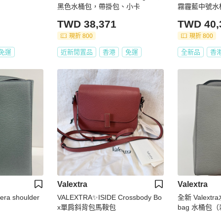
黑色水桶包，帶掛包、小卡
霧霾藍中號水
TWD 38,371
TWD 40,
現折 800
現折 800
免運
近新閒置品
香港
免運
全新品
香
Valextra
Valextra
ra shoulder
VALEXTRA✨ISIDE Crossbody Bo
全新 Valextra
x單肩斜背包馬鞍包
bag 水桶包（岩