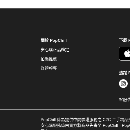
關於 PopChill
下載 P
安心購正品鑑定
拍編推薦
媒體報導
追蹤 P
客服
PopChill 係為提供中間驗證服務之 C2C 二手精
安心購服務係由賣方將商品先寄至 PopChill，PopCh