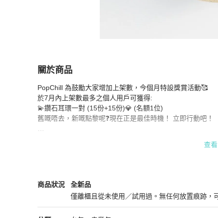
關於商品
關於
PopChill 為鼓勵大家增加上架數，今個月特設獎賞活動🥰

[已結束] PopChill 7月賣家Chill送禮
商品詳情與
於7月內上架數最多之個人用戶可獲得:

💫鑽石耳環一對 (15份+15份)💎 (名額1位) 

舊嘅唔去，新嘅點黎呢❓現在正是最佳時機！ 立即行動吧！

條款及細則

查看
*只限成功開通Stripe帳戶之用戶。

*只限個人用戶參與。

*於2025年8月8日聯絡得獎用戶有關領獎安排。

*就一切有關事宜，PopChill 將保留最終之決定權。

3.1 Phillip Lim
女包
商品狀態與細節
商品狀況
全新品
*本平台對於因郵寄過程中造成的禮劵/禮物遺失或損壞不承
僅離櫃且從未使用／試用過。無任何放置痕跡，
賠償或補發。
全新品