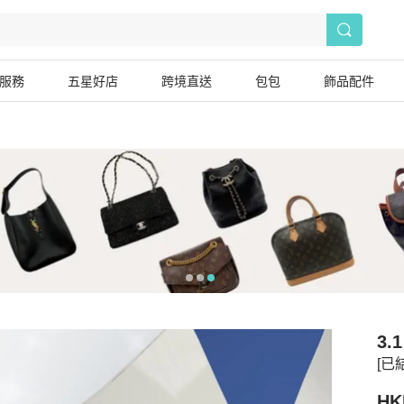
服務
五星好店
跨境直送
包包
飾品配件
3.1
[已結
HK