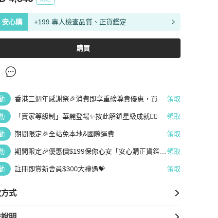
安心購
+199 專人檢查品質、正貨鑑定
購買
動
香港三週年感謝祭🎉消費即享重磅尊貴優惠，買越
領取
多、疊越多、賺越多🤑
動
「賣家等級制」華麗登場✨按此解鎖星級成就👆🏻
領取
動
期間限定🎉全站免本地&國際運費
領取
動
期間限定🎉優惠價$199保你心安「安心購正貨鑑
領取
定」
動
註冊即賞新會員$300大禮遇💝
領取
款方式
送說明