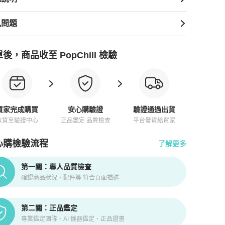
見問題
後，商品收至 PopChill 檢驗
買家完成購買
安心購驗證
驗證通過出貨
收貨至驗證中心
正品鑑定 品質檢查
平台發貨給買家
心購檢驗流程
了解更多
pChill拍拍圈正品驗證、安心購檢驗流程介紹
第一關：專人品質檢查
確認商品狀況、配件等 符合頁面描述
第二關：正品鑑定
專業鑑定團隊、AI 儀器鑑定、正品證書