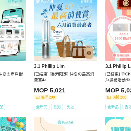
3.1 Phillip Lim
3.1 Phillip 
] 仲夏の商戶衝
[已結束] [香港限定] 仲夏の最高消
[已結束] 🎊C
費賞🌬️
戶送禮活動🎁
MOP 5,021
MOP 5,0
現折 200
現折 200
運
全新品
香港
免運
全新品
香