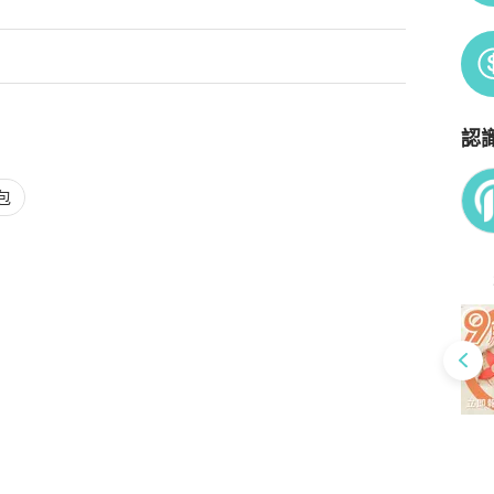
認
Po
包