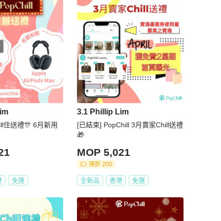
Lim
3.1 Phillip Lim
hill住送禮🎊 6月新用
[已結束] PopChill 3月賣家Chill送禮
🎁
21
MOP 5,021
現折 200
港
免運
全新品
香港
免運