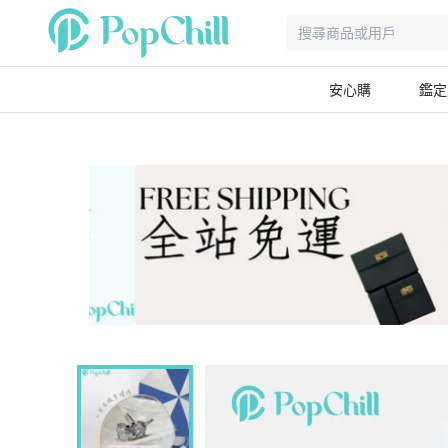
安心購
鑑定