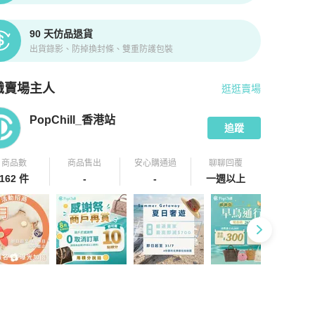
90 天仿品退貨
出貨錄影、防掉換封條、雙重防護包裝
識賣場主人
逛逛賣場
pChill 拍拍圈嚴選賣家
PopChill_香港站
介紹
PopChill_香港站
追蹤
商品數
商品售出
安心購通過
聊聊回覆
162 件
-
-
一週以上