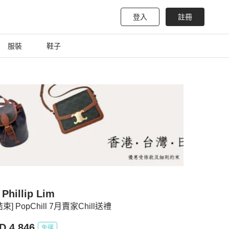
登入
註冊
服裝
鞋子
 Phillip Lim
束] PopChill 7月賣家Chill送禮
D 4,846
免運