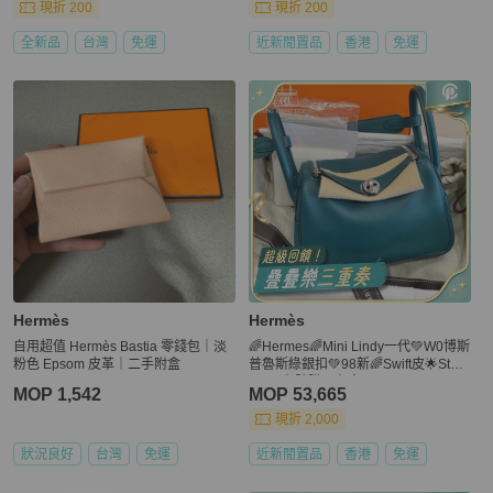
現折 200
現折 200
全新品
台灣
免運
近新閒置品
香港
免運
Hermès
Hermès
自用超值 Hermès Bastia 零錢包｜淡
🌈Hermes🌈Mini Lindy一代💚W0博斯
粉色 Epsom 皮革｜二手附盒
普魯斯綠銀扣💚98新🌈Swift皮🌟Stam
p Y🌟有貼膜🌟有盒💚
MOP 1,542
MOP 53,665
現折 2,000
狀況良好
台灣
免運
近新閒置品
香港
免運