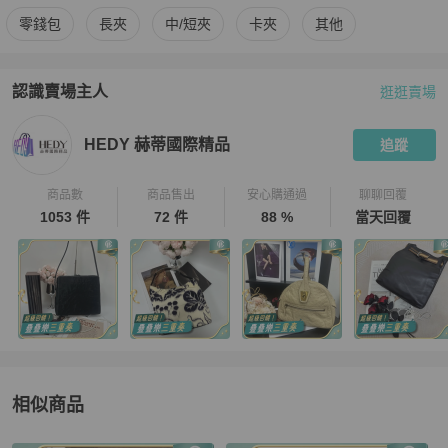
更多
Hermès
女士錢包 / 小皮件
相似商品推薦
零錢包
長夾
中/短夾
卡夾
其他
認識賣場主人
逛逛賣場
PopChill 拍拍圈嚴選賣家
HEDY 赫蒂國際精品
介紹
HEDY 赫蒂國際精品
追蹤
商品數
商品售出
安心購通過
聊聊回覆
1053 件
72 件
88 %
當天回覆
相似商品
更多相似
Hermès
女士錢包 / 小皮件
推薦精品