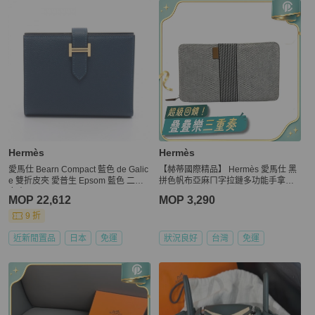
Hermès
Hermès
愛馬仕 Bearn Compact 藍色 de Galic
【赫蒂國際精品】 Hermès 愛馬仕 黑
e 雙折皮夾 愛普生 Epsom 藍色 二手
拼色帆布亞麻ㄇ字拉鏈多功能手拿包 v
女士
intage
MOP 22,612
MOP 3,290
9 折
近新閒置品
日本
免運
狀況良好
台灣
免運