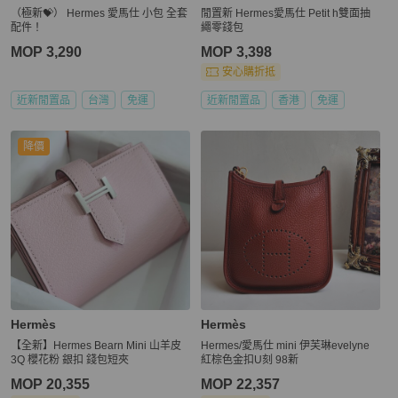
（極新💝） Hermes 愛馬仕 小包 全套
閒置新 Hermes愛馬仕 Petit h雙面抽
配件！
繩零錢包
MOP 3,290
MOP 3,398
安心購折抵
近新閒置品
台灣
免運
近新閒置品
香港
免運
降價
Hermès
Hermès
【全新】Hermes Bearn Mini 山羊皮
Hermes/愛馬仕 mini 伊芙琳evelyne
3Q 櫻花粉 銀扣 錢包短夾
紅棕色金扣U刻 98新
MOP 20,355
MOP 22,357