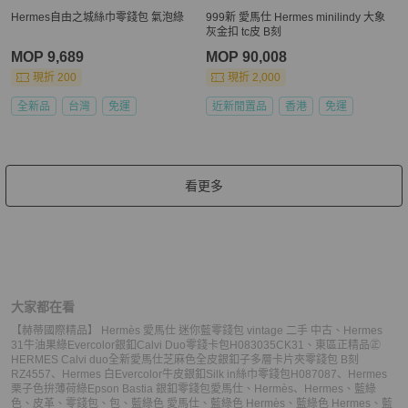
Hermes自由之城絲巾零錢包 氣泡綠
999新 愛馬仕 Hermes minilindy 大象
灰金扣 tc皮 B刻
MOP 9,689
MOP 90,008
現折 200
現折 2,000
全新品
台灣
免運
近新閒置品
香港
免運
看更多
大家都在看
【赫蒂國際精品】 Hermès 愛馬仕 迷你藍零錢包 vintage 二手 中古
、
Hermes
31牛油果綠Evercolor銀釦Calvi Duo零錢卡包H083035CK31
、
東區正精品㊣
HERMES Calvi duo全新愛馬仕芝麻色全皮銀釦子多層卡片夾零錢包 B刻
RZ4557
、
Hermes 白Evercolor牛皮銀釦Silk in絲巾零錢包H087087
、
Hermes
栗子色拚薄荷綠Epson Bastia 銀釦零錢包
愛馬仕
、
Hermès
、
Hermes
、
藍綠
色
、
皮革
、
零錢包
、
包
、
藍綠色 愛馬仕
、
藍綠色 Hermès
、
藍綠色 Hermes
、
藍