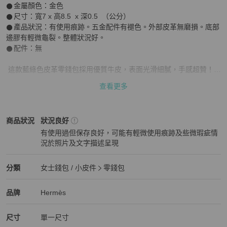
𒊹︎金屬顏色：金色

𒊹︎尺寸：寬7 x 高8.5  x 深0.5  （公分）

𒊹︎產品狀況：有使用痕跡。五金配件有褪色。外部皮革無磨損。底部
邊膠有輕微龜裂。整體狀況好。

𒊹︎配件：無

 這款藍綠色皮革零錢包採用優質牛皮，表面光滑細膩，手感超贊！半
圓形設計+金屬扣，復古又實用，開合方便，日常攜帶零錢很合適。

查看更多
尺寸小巧，隨手放口袋或包包都OK，藍色外觀超百搭，簡約風格愛
好者必入！

Hermès
女士錢包 / 小皮件
商品狀態與細節
商品狀況
狀況良好
📌貨源來自日本已認證的中古店及精品市場

有使用過但保存良好，可能有輕微使用痕跡及些微瑕疵情
📌商品皆為實拍，不使用濾鏡，已盡力呈現！

況於照片及文字描述呈現
📌中古商品皆有歲月痕跡，難免配備不齊，都已盡力陳述在圖片及內
狀況良好
文，能接受再下單，高標勿入！

📌其他平台同步販售，下單前請先詢問商品是否還在呦～

Hermès
女士錢包 / 小皮件
分類資訊
分類
女士錢包 / 小皮件
零錢包
📌若有任何問題，任何不清楚，想看細節，歡迎聊聊～

女士錢包 / 小皮件
/
零錢包
推薦
📌二手商品售出後將無法退換貨，謝謝您

Hermès
Hermès
精品
推薦清單
女士錢包 / 小皮件
品牌介紹
品牌
Hermès
📌新竹實體店面，購買安心

🔍赫蒂國際精品

尺寸
單一尺寸