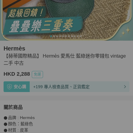
Hermès
【赫蒂國際精品】 Hermès 愛馬仕 藍綠迷你零錢包 vintage
二手 中古
HKD 2,288
免運
安心購
+199 專人檢查品質、正貨鑑定
關於商品
關於
𒊹︎品牌 : Hermès

【赫蒂國際精品】 Hermès 愛馬仕 藍綠迷你零錢包 vintag
𒊹︎顏色：藍綠色

𒊹︎材質 : 皮革
