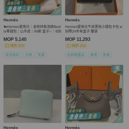
Hermès
Hermès
🐎Hermes愛馬仕｜金棕拼氣泡綠Bast
Hermes愛馬仕牛皮黑色小錢包卡包 w
ia零錢包｜山羊皮｜99新 盒子✅｜B刻
刻帶24年有盒子 塵袋
MOP 5,140
MOP 11,293
現折 200
現折 200
狀況良好
台灣
免運
近新閒置品
香港
免運
Hermès
Hermès