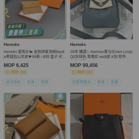
Hermès
Hermès
Hermès 愛馬仕🐎 金棕拼氣泡綠Basti
26年 購證✨ Hermes爱马仕mini Lindy
a零錢包山羊皮💗99新✨B刻 盒子 尺寸
Q0灰绿色 鸳鸯扣 swift皮 K刻 附件有
8.5*8
尘袋、票
MOP 6,425
MOP 99,456
現折 200
現折 200
狀況良好
台灣
免運
近新閒置品
香港
免運