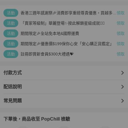
#Hermès  #vintage  #愛馬仕 #中古包 #二手包
活動
香港三週年感謝祭🎉消費即享重磅尊貴優惠，買越多、
領取
疊越多、賺越多🤑
活動
「賣家等級制」華麗登場✨按此解鎖星級成就👆🏻
領取
活動
期間限定🎉全站免本地&國際運費
領取
活動
期間限定🎉優惠價$199保你心安「安心購正貨鑑定」
領取
活動
註冊即賞新會員$300大禮遇💝
領取
付款方式
配送說明
常見問題
下單後，商品收至 PopChill 檢驗