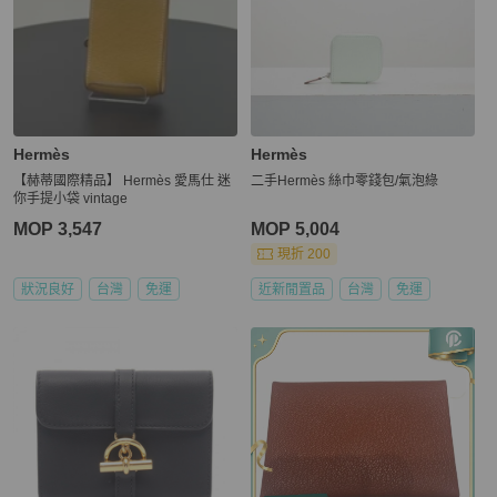
Hermès
Hermès
【赫蒂國際精品】 Hermès 愛馬仕 迷
二手Hermès 絲巾零錢包/氣泡綠
你手提小袋 vintage
MOP 3,547
MOP 5,004
現折 200
狀況良好
台灣
免運
近新閒置品
台灣
免運