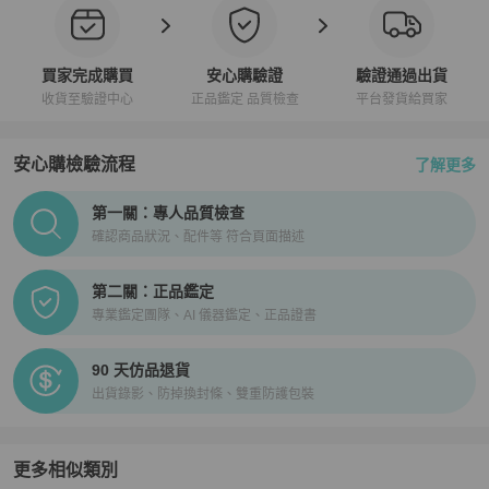
買家完成購買
安心購驗證
驗證通過出貨
收貨至驗證中心
正品鑑定 品質檢查
平台發貨給買家
安心購檢驗流程
了解更多
PopChill拍拍圈正品驗證、安心購檢驗流程介紹
第一關：專人品質檢查
確認商品狀況、配件等 符合頁面描述
第二關：正品鑑定
專業鑑定團隊、AI 儀器鑑定、正品證書
90 天仿品退貨
出貨錄影、防掉換封條、雙重防護包裝
更多相似類別