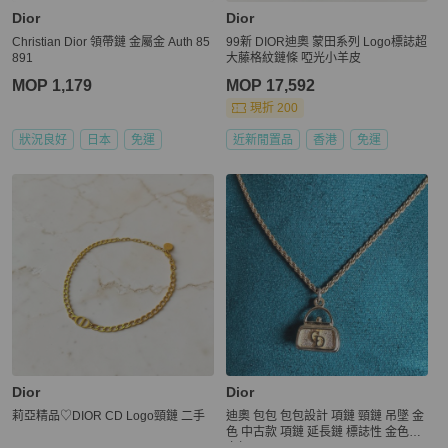
Dior
Dior
Christian Dior 領帶鏈 金屬金 Auth 85
99新 DIOR迪奧 蒙田系列 Logo標誌超
891
大藤格紋鏈條 啞光小羊皮
MOP 1,179
MOP 17,592
現折 200
狀況良好
日本
免運
近新閒置品
香港
免運
Dior
Dior
莉亞精品♡DIOR CD Logo頸鏈 二手
迪奧 包包 包包設計 項鏈 頸鏈 吊墜 金
色 中古款 項鏈 延長鏈 標誌性 金色CD
交扣 dior necklace