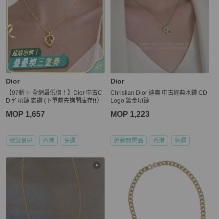
Dior
Dior
【97新 ✨ 全網最低價！】Dior 中古C
Christian Dior 迪奧 中古經典水鑽 CD
D字 項鏈 嶔鑽 (下單前先詢問庫存❗️❗️）
Logo 鍍金項鏈
MOP 1,657
MOP 1,223
狀況良好
香港
免運
近新閒置品
香港
免運