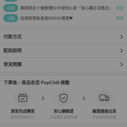
活動
期間限定🎉優惠價$199保你心安「安心購正貨鑑定」
領取
活動
註冊即賞新會員$300大禮遇💝
領取
付款方式
配送說明
常見問題
下單後，商品收至 PopChill 檢驗
買家完成購買
安心購驗證
驗證通過出貨
收貨至驗證中心
正品鑑定 品質檢查
平台發貨給買家