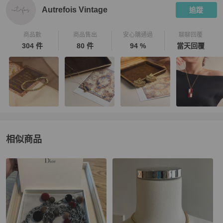
Autrefois Vintage
追蹤
商品數
商品售出
安心購通過
聊聊回覆
304 件
80 件
94 %
當天回覆
相似商品
更多相似
Dior
女士配件
推薦精品