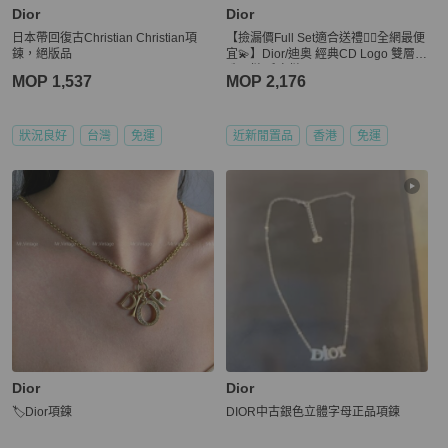
Dior
Dior
日本帶回復古Christian Christian項
【撿漏價Full Set適合送禮👍🏻全網最便
鍊，絕版品
宜💫】Dior/迪奥 經典CD Logo 雙層珍
珠項鏈 毛衣鏈
MOP 1,537
MOP 2,176
狀況良好
台灣
免運
近新閒置品
香港
免運
Dior
Dior
🏷Dior項鍊
DIOR中古銀色立體字母正品項鍊