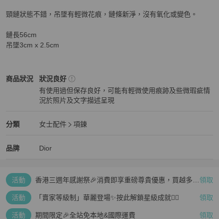
頸鏈狀態不錯，吊墜有輕微花痕，鏈條新淨，沒有氧化或變色。

鏈長56cm

吊墜3cm x 2.5cm
Dior
女士配件
商品狀態與細節
商品狀況
狀況良好
有使用過但保存良好，可能有輕微使用痕跡及些微瑕疵情
況於照片及文字描述呈現
狀況良好
Dior
女士配件
分類資訊
分類
女士配件
項鍊
女士配件
/
項鍊
推薦
Dior
Dior
精品
推薦清單
女士配件
品牌介紹
品牌
Dior
活動
香港三週年感謝祭🎉消費即享重磅尊貴優惠，買越多、
領取
疊越多、賺越多🤑
活動
「賣家等級制」華麗登場✨按此解鎖星級成就👆🏻
領取
活動
期間限定🎉全站免本地&國際運費
領取