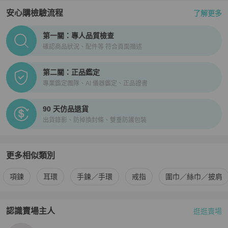
安心購檢驗流程
了解更多
PopChill拍拍圈正品驗證、安心購檢驗流程介紹
第一關：專人品質檢查
確認商品狀況、配件等 符合頁面描述
第二關：正品鑑定
專業鑑定團隊、AI 儀器鑑定、正品證書
90 天仿品退貨
出貨錄影、防掉換封條、雙重防護包裝
更多相似類別
更多
Dior
女士配件
相似商品推薦
項鍊
耳環
手鍊／手環
戒指
圍巾／絲巾／披肩
認識賣場主人
逛逛賣場
PopChill 拍拍圈嚴選賣家
Autrefois Vintage
介紹