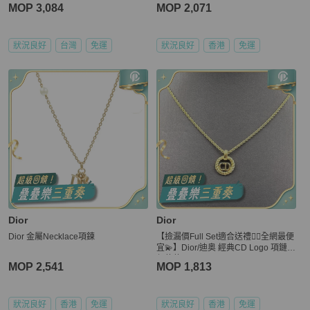
MOP 3,084
MOP 2,071
狀況良好
台灣
免運
狀況良好
香港
免運
Dior
Dior
Dior 金屬Necklace項鍊
【撿漏價Full Set適合送禮👍🏻全網最便
宜💫】Dior/迪奥 經典CD Logo 項鏈
保值款
MOP 2,541
MOP 1,813
狀況良好
香港
免運
狀況良好
香港
免運