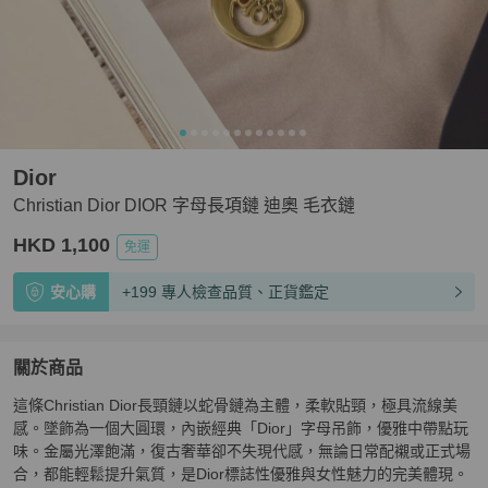
Dior
Christian Dior DIOR 字母長項鏈 迪奧 毛衣鏈
HKD 1,100
免運
安心購
+199 專人檢查品質、正貨鑑定
關於商品
關於
這條Christian Dior長頸鏈以蛇骨鏈為主體，柔軟貼頸，極具流線美
Christian Dior DIOR 字母長項鏈 迪奧 毛衣鏈
商品詳情與
感。墜飾為一個大圓環，內嵌經典「Dior」字母吊飾，優雅中帶點玩
味。金屬光澤飽滿，復古奢華卻不失現代感，無論日常配襯或正式場
合，都能輕鬆提升氣質，是Dior標誌性優雅與女性魅力的完美體現。
