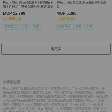
Prada Cleo 紅色亮面皮革 肩背包腋下
99新 prada 普拉達 黑色尼龍單扣郵差
包 21*14.5*4 98新配件肩帶 塵袋 盒子
包
MOP 12,799
MOP 5,388
現折 200
現折 200
狀況良好
台灣
免運
狀況良好
香港
免運
看更多
大家都在看
Prada真絲羊毛混紡西裝上衣外套，材質為54%初剪羊毛以及46%純蠶絲，是一
種高品質的天然面料，指從羊身上第一次剪下的羊毛，未經回收加工，纖維細
膩、柔軟、保暖性極佳，常用於高檔毛衣或大衣，在購買服飾或毛線，看到此標
示表示這件產品選用的羊毛材質非常天然且品質上乘！
普拉達
、
Prada
、
西裝
、
服飾
、
普拉達 Prada
、
普拉達 西裝
、
普拉達 服飾
、
Prada 西裝
、
Prada 服飾
、
西裝 服飾
、
二手 普拉達
、
便宜 普拉達
、
小資 普拉達
、
熱門 普拉達
、
中古 普拉