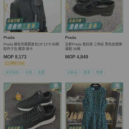
Prada
Prada
Prada 銀色亮面郵差包19*13*6 98新
全新Prada 普拉達 三角标 黑色皮面樂
配件子包 塵袋 保卡
福鞋 36碼
MOP 8,173
MOP 4,849
現折 200
狀況良好
台灣
免運
全新品
香港
免運