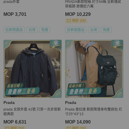
prada外套
PRADA新款短袖 尺寸44碼 全新僅試
穿痕跡 原價近六萬
MOP 3,701
MOP 10,229
現折 200
近新閒置品
台灣
免運
近新閒置品
台灣
免運
Prada
Prada
prada 女款外套 42號 只穿一次非常新
Prada 普拉達 新款降落傘布雙肩包 尺
經典款
寸25*43*13
MOP 6,631
MOP 14,090
現折 200
現折 200