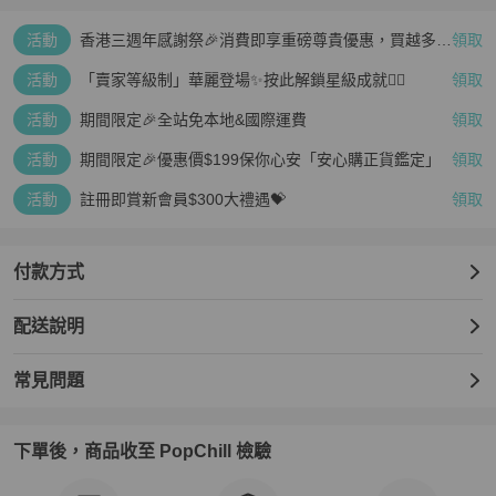
活動
香港三週年感謝祭🎉消費即享重磅尊貴優惠，買越多、
領取
疊越多、賺越多🤑
活動
「賣家等級制」華麗登場✨按此解鎖星級成就👆🏻
領取
活動
期間限定🎉全站免本地&國際運費
領取
活動
期間限定🎉優惠價$199保你心安「安心購正貨鑑定」
領取
活動
註冊即賞新會員$300大禮遇💝
領取
付款方式
配送說明
常見問題
下單後，商品收至 PopChill 檢驗