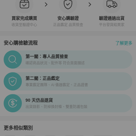
買家完成購買
安心購驗證
驗證通過出貨
收貨至驗證中心
正品鑑定 品質檢查
平台發貨給買家
安心購檢驗流程
了解更多
PopChill拍拍圈正品驗證、安心購檢驗流程介紹
第一關：專人品質檢查
確認商品狀況、配件等 符合頁面描述
第二關：正品鑑定
專業鑑定團隊、AI 儀器鑑定、正品證書
90 天仿品退貨
出貨錄影、防掉換封條、雙重防護包裝
更多相似類別