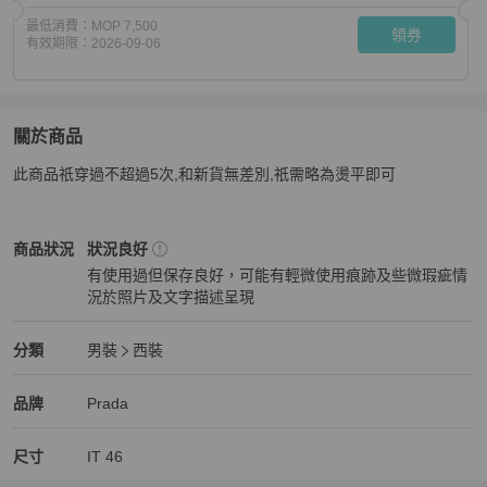
最低消費：
MOP 7,500
領券
有效期限：
2026-09-06
關於商品
關於
此商品祇穿過不超過5次,和新貨無差別,祇需略為燙平即可
Prada 西裝 size 46, ,9成半新
商品詳情與購買須知
Prada
男裝
商品狀態與細節
商品狀況
狀況良好
有使用過但保存良好，可能有輕微使用痕跡及些微瑕疵情
況於照片及文字描述呈現
狀況良好
Prada
男裝
分類資訊
分類
男裝
西裝
男裝
/
西裝
推薦
Prada
Prada
精品
推薦清單
男裝
品牌介紹
品牌
Prada
尺寸
IT
46