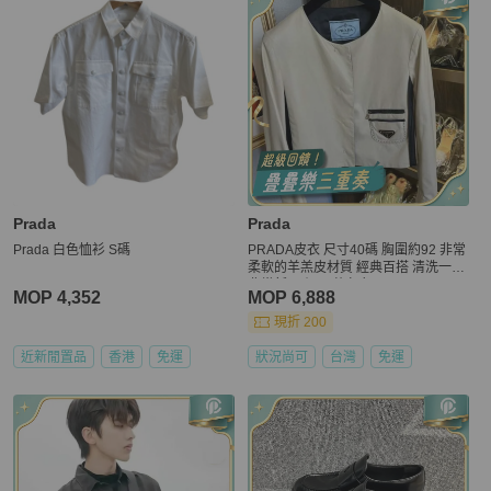
Prada
Prada
Prada 白色恤衫 S碼
PRADA皮衣 尺寸40碼 胸圍約92 非常
柔軟的羊羔皮材質 經典百搭 清洗一下
非常新 原價15萬左右
MOP 4,352
MOP 6,888
現折 200
近新閒置品
香港
免運
狀況尚可
台灣
免運