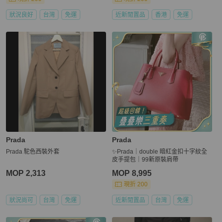
狀況良好
台灣
免運
近新閒置品
香港
免運
Prada
Prada
Prada 駝色西裝外套
✨Prada｜double 暗紅金扣十字紋全
皮手提包｜99新原裝肩帶
MOP 2,313
MOP 8,995
現折 200
狀況尚可
台灣
免運
近新閒置品
台灣
免運