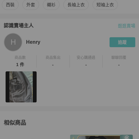
更多
Prada
男裝
相似商品推薦
西裝
外套
襯衫
長袖上衣
短袖上衣
認識賣場主人
逛逛賣場
PopChill 拍拍圈嚴選賣家
Henry
介紹
H
Henry
追蹤
商品數
商品售出
安心購通過
聊聊回覆
1 件
-
-
-
相似商品
更多相似
Prada
男裝
推薦精品