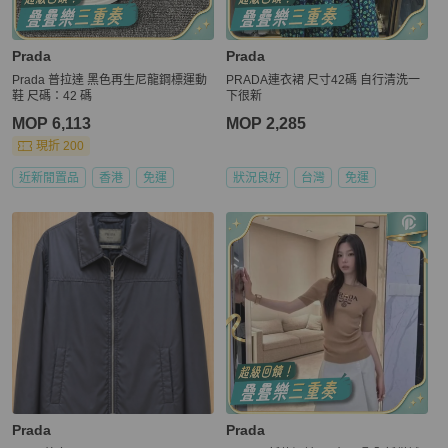
Prada
Prada
Prada 普拉達 黑色再生尼龍鋼標運動
PRADA連衣裙 尺寸42碼 自行清洗一
鞋 尺碼：42 碼
下很新
MOP 6,113
MOP 2,285
現折 200
近新閒置品
香港
免運
狀況良好
台灣
免運
Prada
Prada