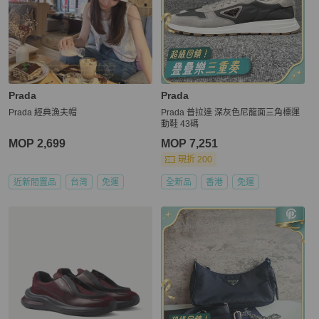
Prada
Prada
Prada 經典漁夫帽
Prada 普拉達 深灰色尼龍面三角標運
動鞋 43碼
MOP 2,699
MOP 7,251
現折 200
近新閒置品
台灣
免運
全新品
香港
免運