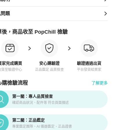
見問題
後，商品收至 PopChill 檢驗
買家完成購買
安心購驗證
驗證通過出貨
收貨至驗證中心
正品鑑定 品質檢查
平台發貨給買家
心購檢驗流程
了解更多
pChill拍拍圈正品驗證、安心購檢驗流程介紹
第一關：專人品質檢查
確認商品狀況、配件等 符合頁面描述
第二關：正品鑑定
專業鑑定團隊、AI 儀器鑑定、正品證書