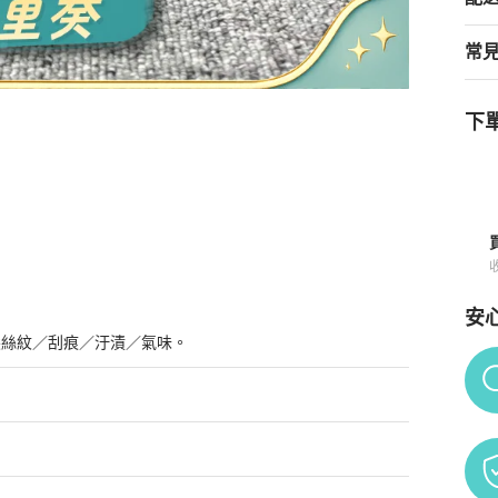
常
下單
🧡
商品詳情與購買須知
安
髮絲紋／刮痕／汙漬／氣味。
Po