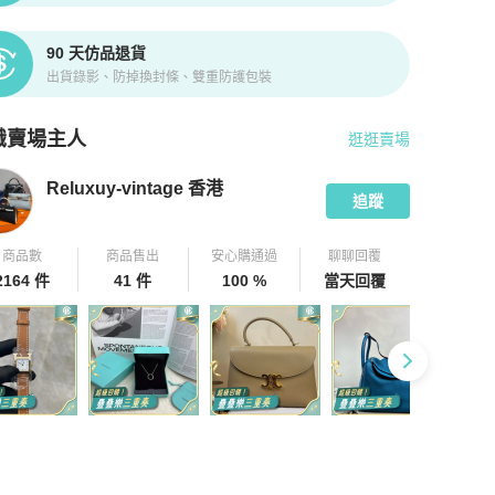
90 天仿品退貨
出貨錄影、防掉換封條、雙重防護包裝
識賣場主人
逛逛賣場
pChill 拍拍圈嚴選賣家
Reluxuy-vintage 香港
介紹
Reluxuy-vintage 香港
追蹤
商品數
商品售出
安心購通過
聊聊回覆
2164 件
41 件
100 %
當天回覆