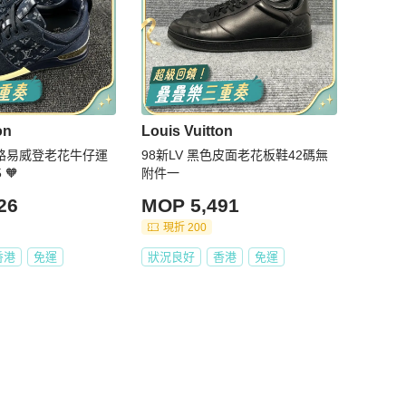
on
Louis Vuitton
tton路易威登老花牛仔運
98新LV 黑色皮面老花板鞋42碼無
 🧡
附件一
26
MOP 5,491
現折 200
香港
免運
狀況良好
香港
免運