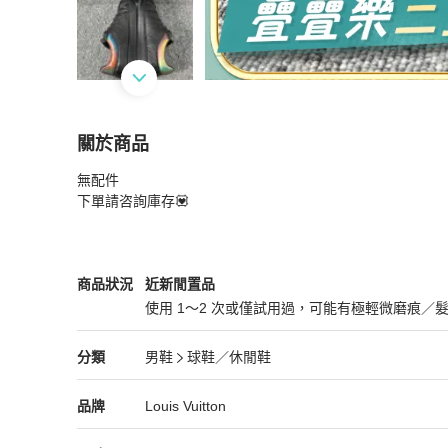
關於商品
關於
無配件

LouisVuitton路易威登 黑色老花壓花板鞋@42碼 
下單請咨詢庫存💟
Louis Vuitton
男鞋
商品狀態與細節
商品狀況
近新閒置品
使用 1～2 次或僅試用過，可能有極輕微磨痕／
近新閒置品
Louis Vuitton
男鞋
分類資訊
分類
男鞋
球鞋／休閒鞋
男鞋
/
球鞋／休閒鞋
推薦
Louis Vuitton
Louis Vuitton
精品
推薦清單
男鞋
品牌介紹
品牌
Louis Vuitton