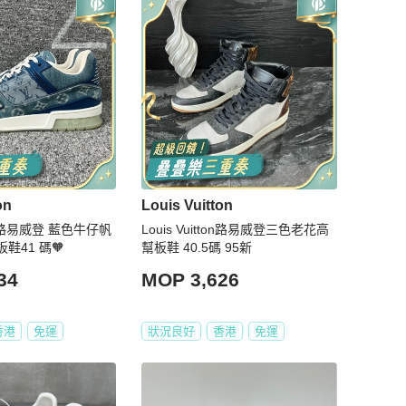
on
Louis Vuitton
tton路易威登 藍色牛仔帆
Louis Vuitton路易威登三色老花高
r板鞋41 碼🧡
幫板鞋 40.5碼 95新
34
MOP 3,626
香港
免運
狀況良好
香港
免運