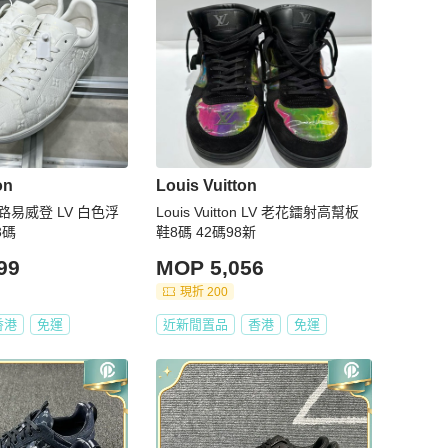
on
Louis Vuitton
ton/路易威登 LV 白色浮
Louis Vuitton LV 老花鐳射高幫板
3碼
鞋8碼 42碼98新
99
MOP 5,056
現折 200
香港
免運
近新閒置品
香港
免運