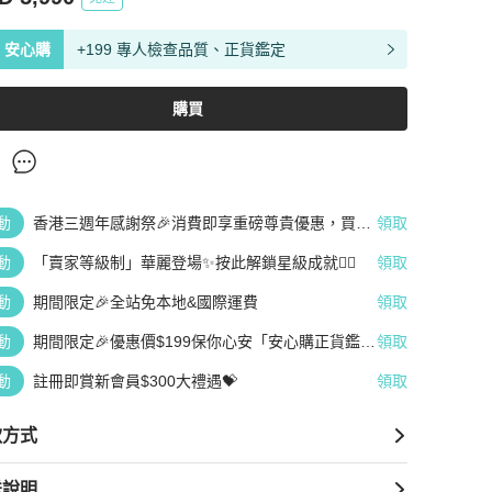
安心購
+199 專人檢查品質、正貨鑑定
購買
動
香港三週年感謝祭🎉消費即享重磅尊貴優惠，買越
領取
多、疊越多、賺越多🤑
動
「賣家等級制」華麗登場✨按此解鎖星級成就👆🏻
領取
動
期間限定🎉全站免本地&國際運費
領取
動
期間限定🎉優惠價$199保你心安「安心購正貨鑑
領取
定」
動
註冊即賞新會員$300大禮遇💝
領取
款方式
送說明