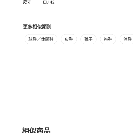
尺寸
EU
42
更多相似類別
更多
Louis Vuitton
男鞋
相似商品推薦
球鞋／休閒鞋
皮鞋
靴子
拖鞋
涼鞋
相似商品