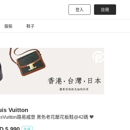
登入
註冊
服裝
鞋子
is Vuitton
uisVuitton路易威登 黑色老花壓花板鞋@42碼 🧡
D 5,990
免運