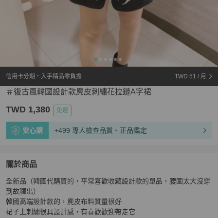
信用卡分期・入手精品零負擔
TWD 51
/ 月
＃復古風韓國設計款麂皮刺繡花拉鏈A字裙
TWD 1,380
免運
安心購
+499 專人檢查品質、正品鑑定
關於商品
關於
全新品（韓國代購買的，平常喜歡收藏設計款的單品，腰圍太大沒穿
＃復古風韓國設計款麂皮刺繡花拉鏈A字裙
商品詳情與購
到故釋出）

韓國高端設計款的，麂皮布料質量很好

裙子上刺繡很具設計感，有喜歡歡迎帶走它
