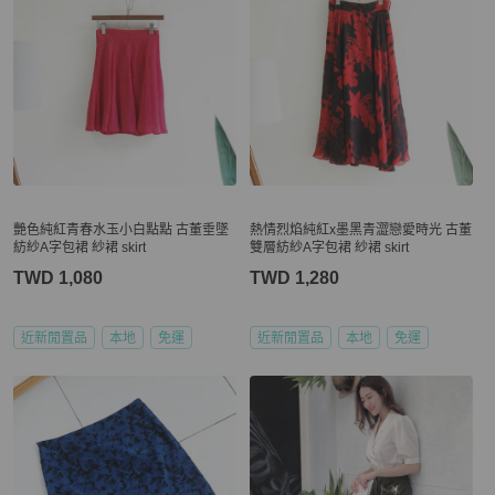
艷色純紅青春水玉小白點點 古董垂墜
熱情烈焰純紅x墨黑青澀戀愛時光 古董
紡紗A字包裙 紗裙 skirt
雙層紡紗A字包裙 紗裙 skirt
TWD 1,080
TWD 1,280
近新閒置品
本地
免運
近新閒置品
本地
免運