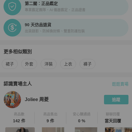
第二關：正品鑑定
專業鑑定團隊、AI 儀器鑑定、正品證書
90 天仿品退貨
出貨錄影、防掉換封條、雙重防護包裝
更多相似類別
更多
女裝
相似商品推薦
裙子
外套
洋裝
上衣
褲子
認識賣場主人
逛逛賣場
PopChill 拍拍圈嚴選賣家
Joliee 周菱
介紹
Joliee 周菱
追蹤
商品數
商品售出
安心購通過
聊聊回覆
142 件
9 件
0 %
當天回覆