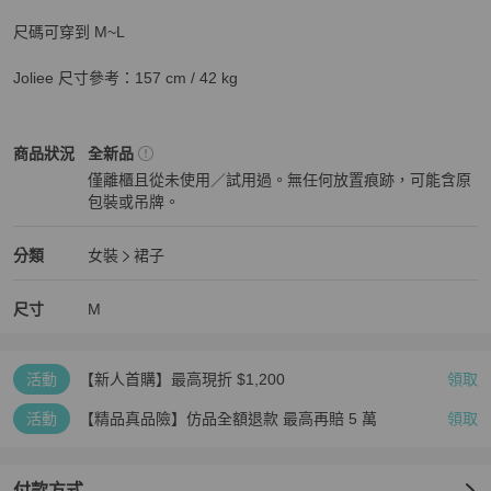
尺碼可穿到 M~L

Joliee 尺寸參考：157 cm / 42 kg
女裝
商品狀態與細節
商品狀況
全新品
僅離櫃且從未使用／試用過。無任何放置痕跡，可能含原
包裝或吊牌。
全新品
女裝
分類資訊
分類
女裝
裙子
女裝
/
裙子
推薦
尺寸
M
活動
【新人首購】最高現折 $1,200
領取
活動
【精品真品險】仿品全額退款 最高再賠 5 萬
領取
付款方式