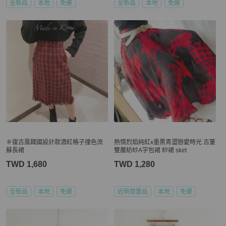
全新品
本地
免運
全新品
本地
免運
＃復古風韓國設計款酒紅格子撞色流
熱情烈焰純紅x墨黑青澀戀愛時光 古董
蘇長裙
雙層紡紗A字包裙 紗裙 skirt
TWD 1,680
TWD 1,280
全新品
本地
免運
近新閒置品
本地
免運