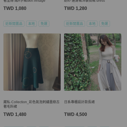
著金絲 絨A字裙skirt vintage
紡紗 連身裙洋裝長裙 dress
TWD 1,080
TWD 1,280
近新閒置品
本地
免運
近新閒置品
本地
免運
藏私·Collection_彩色氣泡刺繡墨綠古
日系專櫃設計款長裙
著毛料裙
TWD 1,480
TWD 4,500