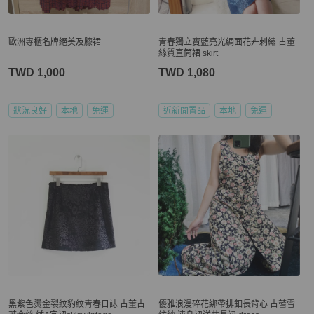
歐洲專櫃名牌絕美及膝裙
青春獨立寶藍亮光綢面花卉刺繡 古董
絲質直筒裙 skirt
TWD 1,000
TWD 1,080
狀況良好
本地
免運
近新閒置品
本地
免運
黑紫色燙金裂紋豹紋青春日誌 古董古
優雅浪漫碎花綁帶排釦長背心 古蓍雪