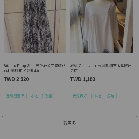
86）Yu Peng Shih 黑色漣漪立體繡花
藏私·Collection_棉麻刺繡古著傘狀連
菲利斯紗裙 M號 9成新
身裙
TWD 2,520
TWD 1,180
近新閒置品
本地
免運
狀況良好
本地
免運
看更多