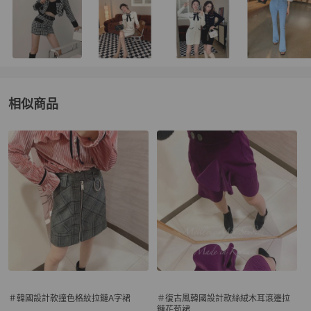
相似商品
更多相似
女裝
推薦精品
＃韓國設計款撞色格紋拉鏈A字裙
＃復古風韓國設計款絲絨木耳滾邊拉
鏈花苞裙