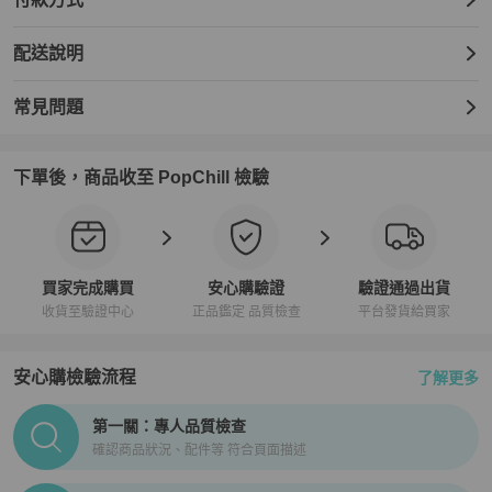
配送說明
常見問題
下單後，商品收至 PopChill 檢驗
買家完成購買
安心購驗證
驗證通過出貨
收貨至驗證中心
正品鑑定 品質檢查
平台發貨給買家
安心購檢驗流程
了解更多
PopChill拍拍圈正品驗證、安心購檢驗流程介紹
第一關：專人品質檢查
確認商品狀況、配件等 符合頁面描述