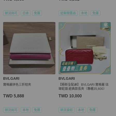
狀況尚可
日本
免運
近新閒置品
本地
免運
BVLGARI
BVLGARI
寶格麗拼色三折短夾
【極新全配🎁】 BVLGARI 寶格麗 琺
瑯蛇頭 經典款長夾（專櫃35,600）
TWD 5,888
TWD 10,000
狀況尚可
本地
免運
狀況良好
本地
免運