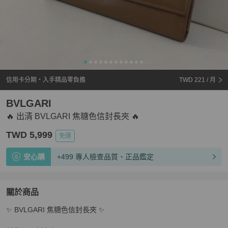
信用卡分期・入手精品零負擔
TWD 221
/ 月
BVLGARI
🔥 出清 BVLGARI 焦糖色信封長夾 🔥
TWD 5,999
免運
安心購
+499 專人檢查品質、正品鑑定
關於商品
關於
✨ BVLGARI 焦糖色信封長夾 ✨

🔥 出清 BVLGARI 焦糖色信封長夾 🔥
商品詳情與購買須