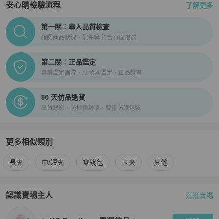
安心購檢驗流程
了解更多
PopChill拍拍圈正品驗證、安心購檢驗流程介紹
第一關：專人品質檢查
確認商品狀況、配件等 符合頁面描述
第二關：正品鑑定
專業鑑定團隊、AI 儀器鑑定、正品證書
90 天仿品退貨
出貨錄影、防掉換封條、雙重防護包裝
更多相似類別
更多
BVLGARI
女士錢包 / 小皮件
相似商品推薦
長夾
中/短夾
零錢包
卡夾
其他
認識賣場主人
逛逛賣場
PopChill 拍拍圈嚴選賣家
✨ KS Boutique 嚴選精品 ✨
介紹