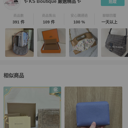
✨ KS Boutique 嚴選精品 ✨
追蹤
商品數
商品售出
安心購通過
聊聊回覆
391 件
109 件
100 %
一天以上
相似商品
更多相似
BVLGARI
女士錢包 / 小皮件
推薦精品