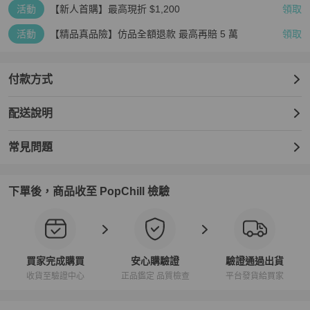
活動
【新人首購】最高現折 $1,200
領取
商品皆自歐洲/日本正規管道進口

活動
【精品真品險】仿品全額退款 最高再賠 5 萬
領取
照片都是現貨實拍📷請勿盜圖❌

付款方式
每個包狀況不同，價格也會不同

配送說明
二手商品皆有使用痕跡，高標準請靠櫃選購

下標前請善用聊聊確認任何細節

常見問題
售出後不因任何個人因素退換商品
下單後，商品收至 PopChill 檢驗
買家完成購買
安心購驗證
驗證通過出貨
收貨至驗證中心
正品鑑定 品質檢查
平台發貨給買家