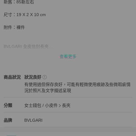
新舊：85新左右

尺寸：19 X 2 X 10 cm

附件：裸件

BVLGARI 全皮信封長夾

查看更多
全皮革觸感舒服質感高雅✨

正面的圓環Logo非常雅緻

看似簡單輕薄卻有多收納空間

BVLGARI
女士錢包 / 小皮件
商品狀態與細節
商品狀況
狀況良好
時尚不敗款，經典實用款💯

有使用過但保存良好，可能有輕微使用痕跡及些微瑕疵情
況於照片及文字描述呈現
狀況良好
整體狀況不錯 四角與零錢格有較明顯使用痕跡

商品狀況完全呈現在照片中

BVLGARI
女士錢包 / 小皮件
分類資訊
分類
女士錢包 / 小皮件
長夾
帶回家粗用都很開心啊！

女士錢包 / 小皮件
/
長夾
推薦
喜歡全皮革皮件的姊妹們把握機會

BVLGARI
BVLGARI
精品
推薦清單
女士錢包 / 小皮件
品牌介紹
品牌
BVLGARI
詢問商品細節請注意禮貌🙇‍♀️
