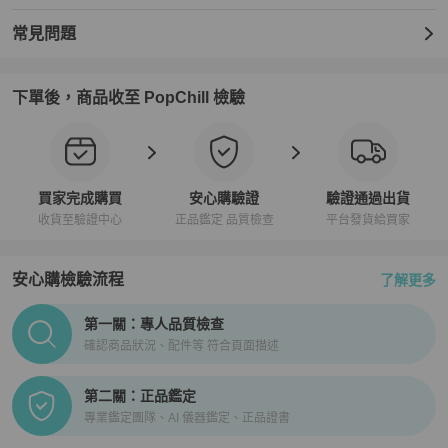
常見問題
下單後，商品收至 PopChill 檢驗
買家完成購買
安心購驗證
驗證通過出貨
收貨至驗證中心
正品鑑定 品質檢查
平台發貨給買家
安心購檢驗流程
了解更多
PopChill拍拍圈正品驗證、安心購檢驗流程介紹
第一關：專人品質檢查
確認商品狀況、配件等 符合頁面描述
第二關：正品鑑定
專業鑑定團隊、AI 儀器鑑定、正品證書