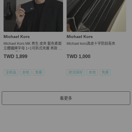
Michael Kors
Michael Kors
Michael Kors MK 男生 皮夾 藍色素面
Michael kors真皮十字防刮長夾
立體鐵牌字母 1+1可拆式夾層 男款 短
夾 類似風格 YSL / DIOR / CELINE / P
TWD 1,899
TWD 1,000
RADA / bottega veneta / bv / LV / Lou
is Vuitton
全新品
本地
免運
狀況良好
本地
免運
看更多