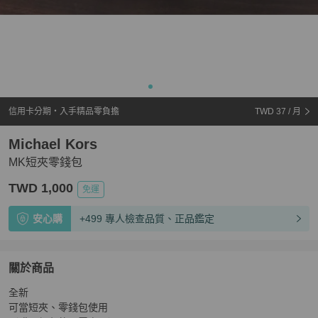
信用卡分期・入手精品零負擔
TWD 37
/ 月
Michael Kors
MK短夾零錢包
TWD 1,000
免運
安心購
+499 專人檢查品質、正品鑑定
關於商品
關於
全新

MK短夾零錢包
商品詳情與購買須知
可當短夾、零錢包使用
