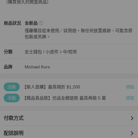
（購買很久的閒置商品）
Michael Kors
女士錢包 / 小皮件
商品狀態與細節
商品狀況
全新品
僅離櫃且從未使用／試用過。無任何放置痕跡，可能含原
包裝或吊牌。
全新品
Michael Kors
女士錢包 / 小皮件
分類資訊
分類
女士錢包 / 小皮件
中/短夾
女士錢包 / 小皮件
/
中/短夾
推薦
Michael Kors
Michael Kors
精品
推薦清單
女士錢包 / 小皮件
品牌介紹
品牌
Michael Kors
活動
【新人首購】最高現折 $1,200
領取
活動
【精品真品險】仿品全額退款 最高再賠 5 萬
領取
付款方式
配送說明