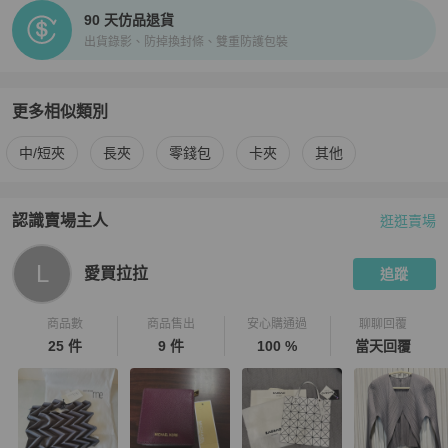
90 天仿品退貨
出貨錄影、防掉換封條、雙重防護包裝
更多相似類別
更多
Michael Kors
女士錢包 / 小皮件
相似商品推薦
中/短夾
長夾
零錢包
卡夾
其他
認識賣場主人
逛逛賣場
PopChill 拍拍圈嚴選賣家
愛買拉拉
介紹
L
愛買拉拉
追蹤
商品數
商品售出
安心購通過
聊聊回覆
25 件
9 件
100 %
當天回覆