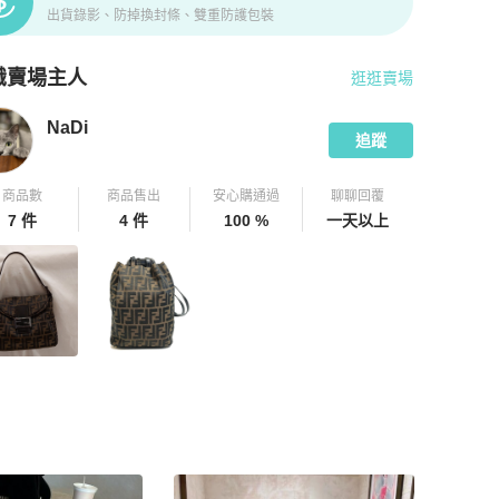
出貨錄影、防掉換封條、雙重防護包裝
識賣場主人
逛逛賣場
pChill 拍拍圈嚴選賣家
NaDi
介紹
NaDi
追蹤
商品數
商品售出
安心購通過
聊聊回覆
7 件
4 件
100 %
一天以上