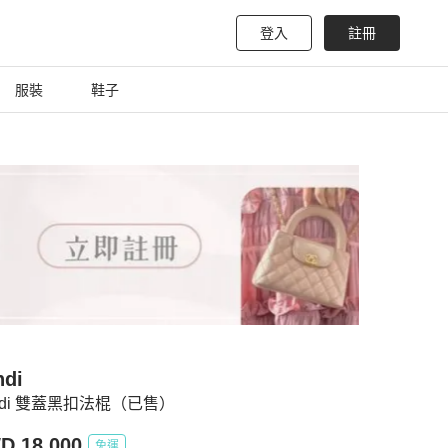
登入
註冊
服裝
鞋子
ndi
ndi 雙蓋黑扣法棍（已售）
D 18,000
免運