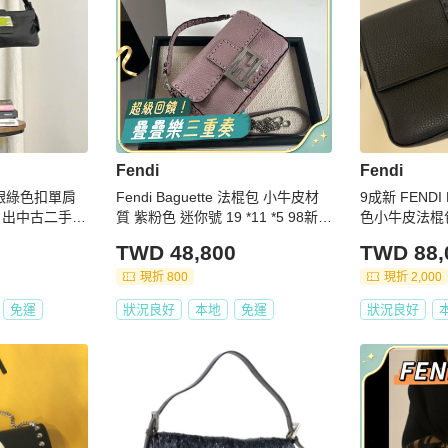
Fendi
Fendi
少銀綠色扣單肩
Fendi Baguette 法棍包 小牛皮材
9成新 FENDI
出中古二手vi
質 紫粉色 迷你號 19 *11 *5 98新配
色小牛皮法棍
件塵袋
TWD 48,800
TWD 88,
現折 800
現折 2,000
免運
狀況良好
本地
免運
狀況良好