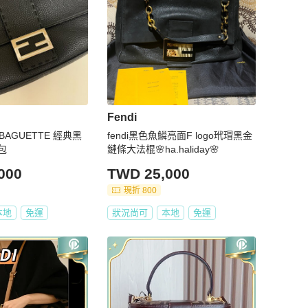
Fendi
 BAGUETTE 經典黑
fendi黑色魚鱗亮面F logo玳瑁黑金
包
鏈條大法棍🌸ha.haliday🌸
000
TWD 25,000
現折 800
本地
免運
狀況尚可
本地
免運