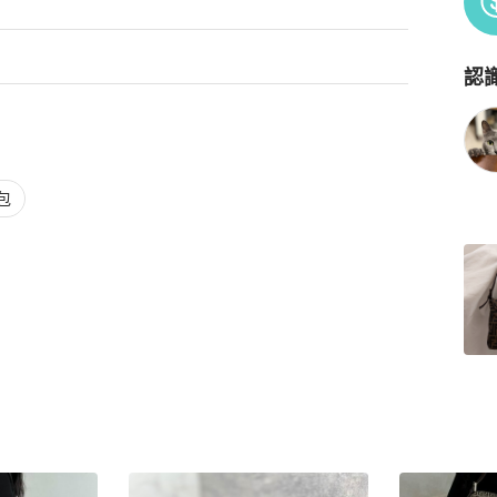
認
Po
包