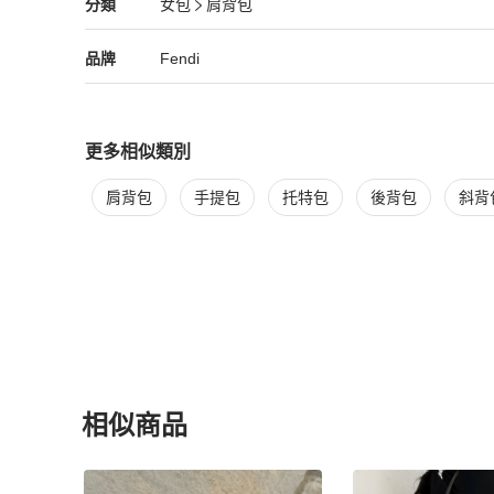
Fendi
女包
分類資訊
分類
女包
肩背包
女包
/
肩背包
推薦
Fendi
Fendi
精品
推薦清單
女包
品牌介紹
品牌
Fendi
更多相似類別
更多
Fendi
女包
相似商品推薦
肩背包
手提包
托特包
後背包
斜背
相似商品
更多相似
Fendi
女包
推薦精品