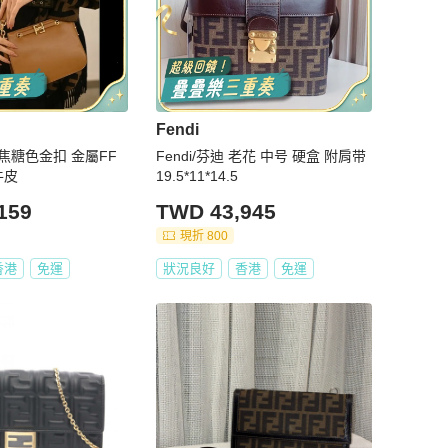
Fendi
ch 焦糖色金扣 金屬FF
Fendi/芬迪 老花 中号 硬盒 附肩带
牛皮
19.5*11*14.5
159
TWD 43,945
現折 800
香港
免運
狀況良好
香港
免運