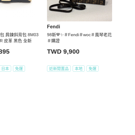
Fendi
棍包 肩鍊斜背包 8M03
98新🤎✨＃Fendi＃woc＃風琴老花
UR 皮革 黑色 全新
＃購證
895
TWD 9,900
日本
免運
近新閒置品
本地
免運