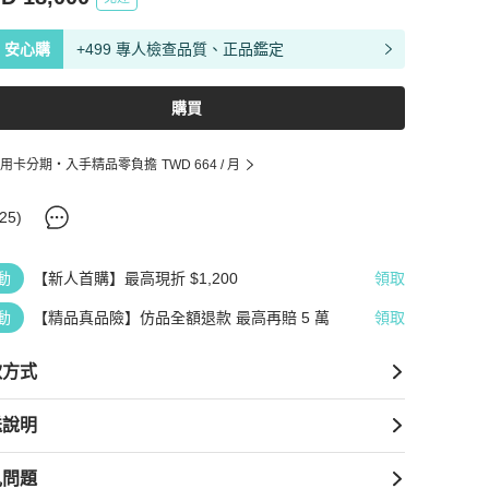
安心購
+499 專人檢查品質、正品鑑定
購買
用卡分期・入手精品零負擔
TWD 664
/ 月
25
)
動
【新人首購】最高現折 $1,200
領取
動
【精品真品險】仿品全額退款 最高再賠 5 萬
領取
款方式
送說明
見問題