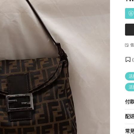
信
(
活
活
付
配
常