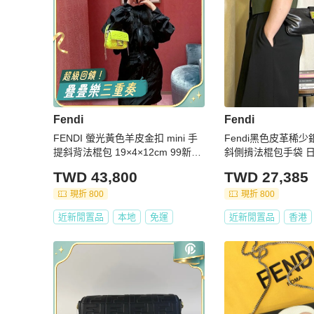
Fendi
Fendi
FENDI 螢光黃色羊皮金扣 mini 手
Fendi黑色皮革稀
提斜背法棍包 19×4×12cm 99新配
斜側揹法棍包手袋 日
件盒子 塵袋
ntage
TWD 43,800
TWD 27,385
現折 800
現折 800
近新閒置品
本地
免運
近新閒置品
香港