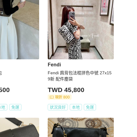
Fendi
包
Fendi 肩背包法棍拼色中號 27x15
9新 配件塵袋
500
TWD 45,800
現折 800
本地
免運
狀況良好
本地
免運