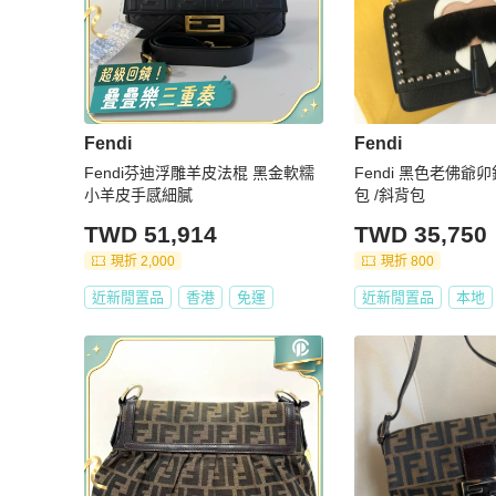
Fendi
Fendi
Fendi芬迪浮雕羊皮法棍 黑金軟糯
Fendi 黑色老佛爺卯釘銀鍊 WOC
小羊皮手感細膩
包 /斜背包
TWD 51,914
TWD 35,750
現折 2,000
現折 800
近新閒置品
香港
免運
近新閒置品
本地