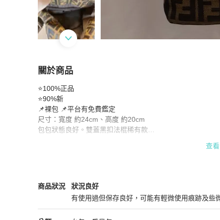
關於商品
關於
⭐️100%正品

Fendi 雙蓋黑扣法棍（已售）
商品詳情與購買須
⭐️90%新

📌裸包 📌平台有免費鑑定

尺寸：寬度 約24cm、高度 約20cm

包包狀態良好。雙蓋黑扣法棍稀有款

購自日本大型中古店

查看
♻️斷、捨、離♻️

❤️希望包包找到新主人😊
Fendi
女包
商品狀態與細節
商品狀況
狀況良好
有使用過但保存良好，可能有輕微使用痕跡及些
狀況良好