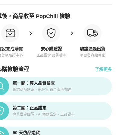
後，商品收至 PopChill 檢驗
買家完成購買
安心購驗證
驗證通過出貨
收貨至驗證中心
正品鑑定 品質檢查
平台發貨給買家
心購檢驗流程
了解更多
pChill拍拍圈正品驗證、安心購檢驗流程介紹
第一關：專人品質檢查
確認商品狀況、配件等 符合頁面描述
第二關：正品鑑定
專業鑑定團隊、AI 儀器鑑定、正品證書
90 天仿品退貨