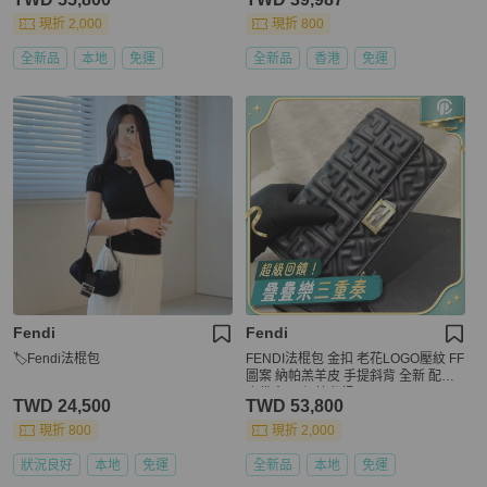
現折 2,000
現折 800
全新品
本地
免運
全新品
香港
免運
Fendi
Fendi
🏷Fendi法棍包
FENDI法棍包 金扣 老花LOGO壓紋 FF
圖案 納帕羔羊皮 手提斜背 全新 配件
塵袋盒子(細節私訊)
TWD 24,500
TWD 53,800
現折 800
現折 2,000
狀況良好
本地
免運
全新品
本地
免運