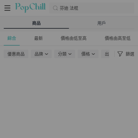
芬迪 法棍
商品
用戶
綜合
最新
價格由低至高
價格由高至低
優惠商品
品牌
分類
價格
出貨地點
篩選