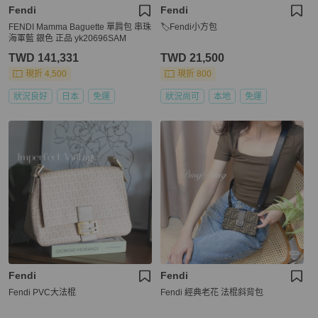
Fendi
Fendi
FENDI Mamma Baguette 單肩包 串珠
🏷Fendi小方包
海軍藍 銀色 正品 yk20696SAM
TWD 141,331
TWD 21,500
現折 4,500
現折 800
狀況良好
日本
免運
狀況尚可
本地
免運
Fendi
Fendi
Fendi PVC大法棍
Fendi 經典老花 法棍斜背包