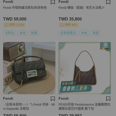
Fendi
Fendi
Fendi 中號刺繡法棍包/奶茶棕色
Fendi 硬版（挺版）老花大法棍🥖
TWD 59,000
TWD 35,800
現折 2,000
現折 800
全新品
本地
免運
近新閒置品
本地
免運
Fendi
Fendi
（全新未使用✨✨）🏷Fendi 芬迪．Mi
FENDI芬迪 Fendessence 金屬徽標拉
ni baguette 法棍包
鍊開合提花FF圖案 腋下包
TWD 55,800
TWD 39,987