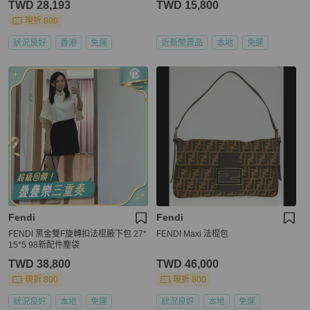
TWD 28,193
TWD 15,800
現折 800
狀況良好
香港
免運
近新閒置品
本地
免運
Fendi
Fendi
FENDI 黑金雙F旋轉扣法棍腋下包 27*
FENDI Maxi 法棍包
15*5 98新配件塵袋
TWD 38,800
TWD 46,000
現折 800
現折 800
狀況良好
本地
免運
狀況良好
本地
免運