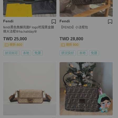
Fendi
Fendi
fendi黑色魚鱗亮面F logo玳瑁黑金鏈
【FENDI】小法棍包
條大法棍🌸ha.haliday🌸
TWD 25,000
TWD 28,800
現折 800
現折 800
狀況尚可
本地
免運
狀況良好
本地
免運