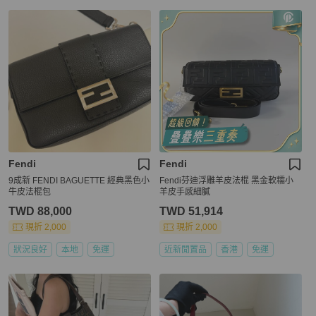
Fendi
Fendi
9成新 FENDI BAGUETTE 經典黑色小
Fendi芬迪浮雕羊皮法棍 黑金軟糯小
牛皮法棍包
羊皮手感細膩
TWD 88,000
TWD 51,914
現折 2,000
現折 2,000
狀況良好
本地
免運
近新閒置品
香港
免運