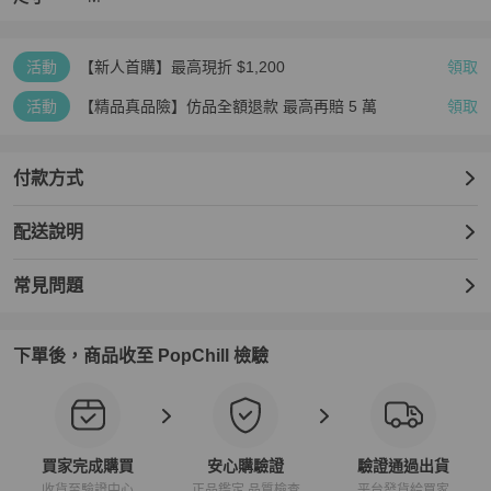
活動
【新人首購】最高現折 $1,200
領取
活動
【精品真品險】仿品全額退款 最高再賠 5 萬
領取
付款方式
配送說明
常見問題
下單後，商品收至 PopChill 檢驗
買家完成購買
安心購驗證
驗證通過出貨
收貨至驗證中心
正品鑑定 品質檢查
平台發貨給買家