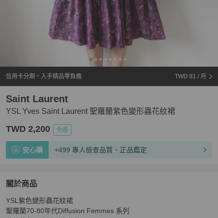
信用卡分期・入手精品零負擔
TWD 81
/ 月
Saint Laurent
YSL Yves Saint Laurent 聖羅蘭紫色變形蟲花紋裙
TWD 2,200
免運
安心購
+499 專人檢查品質、正品鑑定
關於商品
關於
YSL紫色變形蟲花紋裙

YSL Yves Saint Laurent 聖羅蘭紫色變形蟲花紋裙
商品詳
聖羅蘭70-80年代Diffusion Femmes 系列
