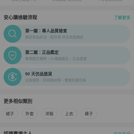
安心購檢驗流程
了解更多
PopChill拍拍圈正品驗證、安心購檢驗流程介紹
第一關：專人品質檢查
確認商品狀況、配件等 符合頁面描述
第二關：正品鑑定
專業鑑定團隊、AI 儀器鑑定、正品證書
90 天仿品退貨
出貨錄影、防掉換封條、雙重防護包裝
更多相似類別
更多
Saint Laurent
女裝
相似商品推薦
裙子
外套
洋裝
上衣
褲子
認識賣場主人