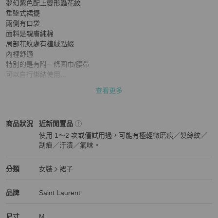
夢幻紫色配上變形蟲花紋

垂墜式裙擺

兩側有口袋

面料是親膚純棉

局部花紋處有植絨點綴

內裡舒適 

特別的是有附一條圍巾/腰帶

可以自行綁結使用

春夏秋季都適合

查看更多
日本製

尺寸：

Saint Laurent
女裝
商品狀態與細節
商品狀況
近新閒置品
腰平量 31-32

使用 1～2 次或僅試用過，可能有極輕微磨痕／髮絲紋／
全長71cm

刮痕／汙漬／氣味。
Model 170/50

近新閒置品
材質：

Saint Laurent
女裝
分類資訊
分類
女裝
裙子
棉 100%
女裝
/
裙子
推薦
Saint Laurent
Saint Laurent
精品
推薦清單
女裝
品牌介紹
品牌
Saint Laurent
尺寸
M