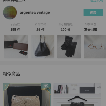
逛逛賣場
PopChill 拍拍圈嚴選賣家
argentea vintage
介紹
argentea vintage
追蹤
商品數
商品售出
安心購通過
聊聊回覆
155 件
29 件
100 %
當天回覆
相似商品
更多相似
Saint Laurent
女裝
推薦精品