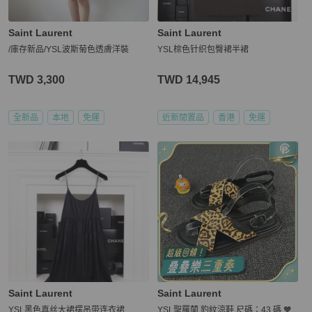
Saint Laurent
Saint Laurent
/庫存新品/YSL波斯菊色透膚洋裝
YSL棕色针织包臀裙半裙
TWD 3,300
TWD 14,945
全新品
本地
免運
近新閒置品
香港
免運
Saint Laurent
Saint Laurent
YSL黑色真丝大裙摆吊带连衣裙
YSL聖羅蘭 豹紋涼鞋 尺碼：43 碼 🧡