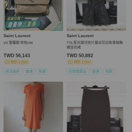
Saint Laurent
Saint Laurent
ysl 聖羅蘭 棕色niki
YSL星光银河亮片蕾丝花边鱼骨抹胸
裙连衣裙
TWD 56,143
TWD 50,892
現折 2,000
現折 2,000
狀況良好
香港
免運
近新閒置品
香港
免運