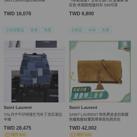
Saint Laurent連衣裙38碼
《新歡舊愛》全新正品YSL聖羅蘭 紫
紅色 休閒款短版衬衫 S/M可穿
TWD 16,076
TWD 6,800
近新閒置品
香港
免運
全新品
本地
免運
Saint Laurent
Saint Laurent
YSL丹宁牛仔拼接乞丐补丁流苏滚边
SAINT LAURENT 棕色麂皮金扣焦糖
半裙
色鱷魚壓紋雙肩帶單肩包肩背包
TWD 28,475
TWD 42,002
現折 800
現折 800