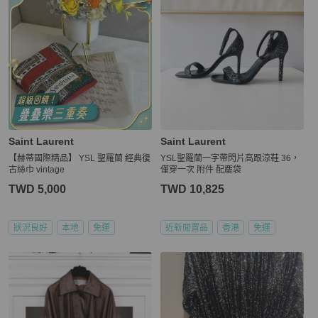
Saint Laurent
Saint Laurent
【赫蒂國際精品】 YSL 聖羅蘭 經典復
YSL聖羅蘭一字帶閃片高跟涼鞋 36，
古絲巾 vintage
僅穿一次 附件 配塵袋
TWD 5,000
TWD 10,825
狀況良好
本地
免運
近新閒置品
香港
免運