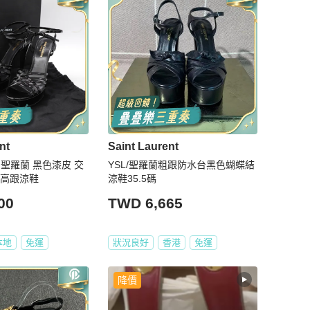
nt
Saint Laurent
ent 聖羅蘭 黑色漆皮 交
YSL/聖羅蘭粗跟防水台黑色蝴蝶結
台高跟涼鞋
涼鞋35.5碼
00
TWD 6,665
本地
免運
狀況良好
香港
免運
降價