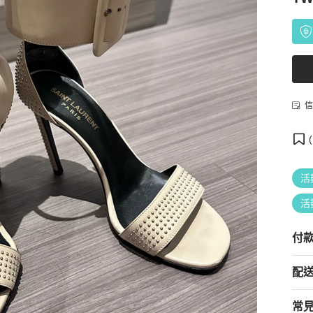
信
(
活
活
付
配
常