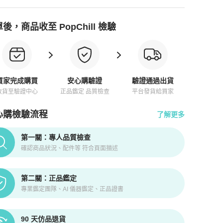
後，商品收至 PopChill 檢驗
買家完成購買
安心購驗證
驗證通過出貨
收貨至驗證中心
正品鑑定 品質檢查
平台發貨給買家
心購檢驗流程
了解更多
pChill拍拍圈正品驗證、安心購檢驗流程介紹
第一關：專人品質檢查
確認商品狀況、配件等 符合頁面描述
第二關：正品鑑定
專業鑑定團隊、AI 儀器鑑定、正品證書
90 天仿品退貨