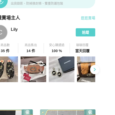
出貨錄影、防掉換封條、雙重防護包裝
識賣場主人
逛逛賣場
pChill 拍拍圈嚴選賣家
Lily
介紹
Lily
C
追蹤
商品數
商品售出
安心購通過
聊聊回覆
35 件
14 件
100 %
當天回覆