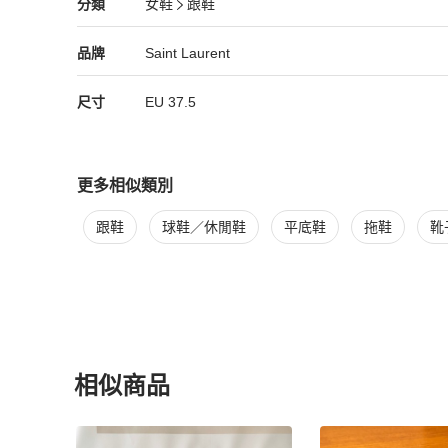
Saint Laurent
女鞋
分類資訊
分類
女鞋
跟鞋
女鞋
/
跟鞋
推薦
Saint Laurent
Saint Laurent
精品
推薦清單
女鞋
品牌介紹
品牌
Saint Laurent
尺寸
EU
37.5
更多相似類別
更多
Saint Laurent
女鞋
相似商品推薦
跟鞋
球鞋／休閒鞋
平底鞋
拖鞋
靴
相似商品
更多相似
Saint Laurent
女鞋
推薦精品