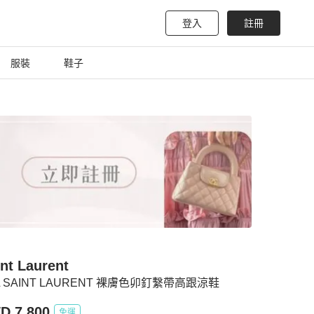
登入
註冊
服裝
鞋子
nt Laurent
L SAINT LAURENT 裸膚色卯釘繫帶高跟涼鞋
D 7,800
免運