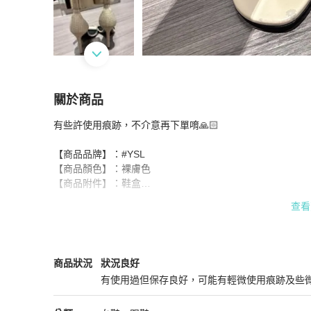
關於商品
關於
有些許使用痕跡，不介意再下單唷🙏🏻

YSL SAINT LAURENT 裸膚色卯釘繫帶高跟涼
【商品品牌】：#YSL

【商品顏色】：裸膚色

【商品附件】：鞋盒

【新舊陳述】：9成新，有使用痕跡，內側腳跟處有磨損（如
查看
【其他備註】：已忘記購入金額

【鞋子尺碼】：37.5

- 除有重大瑕疵未標示，其餘狀況均不接受退貨

Saint Laurent
女鞋
商品狀態與細節
商品狀況
狀況良好
- 商品圖顏色因螢幕差異會有所不同，以實際商品顏色為準
有使用過但保存良好，可能有輕微使用痕跡及些
狀況良好