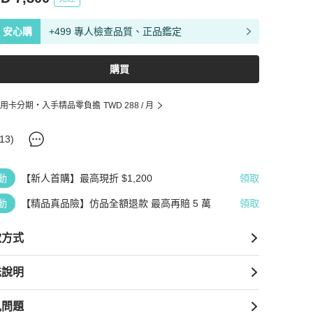
安心購
+499 專人檢查品質、正品鑑定
購買
用卡分期・入手精品零負擔
TWD 288
/ 月
13
)
動
【新人首購】最高現折 $1,200
領取
動
【精品真品險】仿品全額退款 最高再賠 5 萬
領取
款方式
送說明
見問題