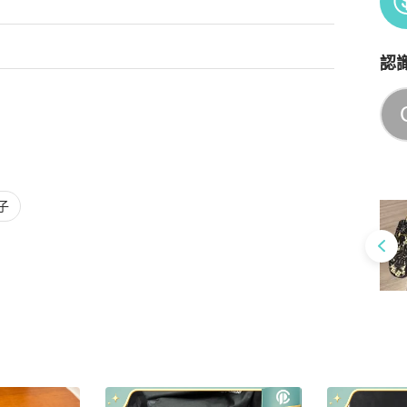
認
Po
子