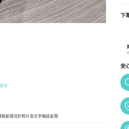
下單
鞋
商品詳情與購買須知
安
Po
圖）

更多
微瑕疵情況於照片及文字描述呈現