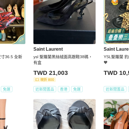
Saint Laurent
Saint Laure
 尺寸36.5 全新
ysl 聖羅蘭黑絲絨面高跟鞋38碼，
YSL聖羅蘭 豹
有盒
🧡
TWD 21,003
TWD 10,
現折 800
免運
近新閒置品
香港
免運
近新閒置品