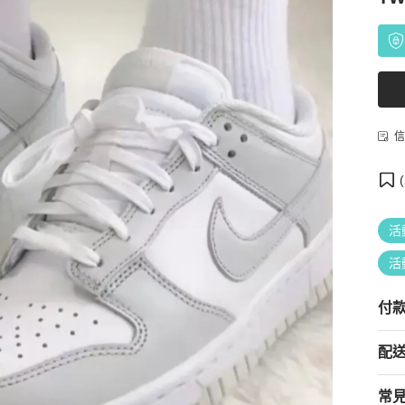
信
(
活
活
付
配
常