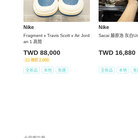
Nike
Nike
Fragment x Travis Scott x Air Jord
Sacai 藤原浩 灰白U
an 1 高筒
TWD 88,000
TWD 16,880
現折 2,000
全新品
本地
免運
全新品
本地
免