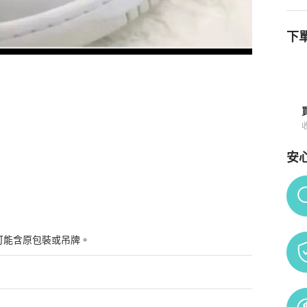
下單
503-103
商品詳情與購買須知
安
Po
可能含原包裝或吊牌。