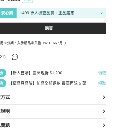
安心購
+499 專人檢查品質、正品鑑定
購買
用卡分期・入手精品零負擔
TWD 166
/ 月
21
)
動
【新人首購】最高現折 $1,200
領取
動
【精品真品險】仿品全額退款 最高再賠 5 萬
領取
款方式
送說明
見問題