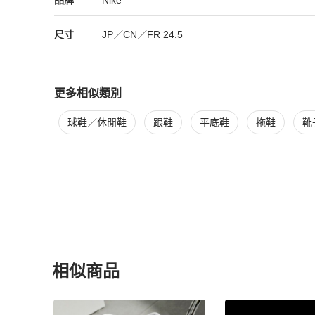
品牌
Nike
尺寸
JP／CN／FR
24.5
更多相似類別
更多
Nike
女鞋
相似商品推薦
球鞋／休閒鞋
跟鞋
平底鞋
拖鞋
靴
相似商品
更多相似
Nike
女鞋
推薦精品