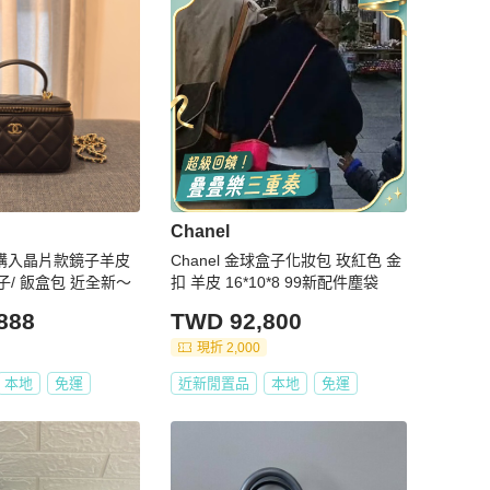
Chanel
023購入晶片款鏡子羊皮
Chanel 金球盒子化妝包 玫紅色 金
/ 飯盒包 近全新～
扣 羊皮 16*10*8 99新配件塵袋
888
TWD 92,800
現折 2,000
本地
免運
近新閒置品
本地
免運