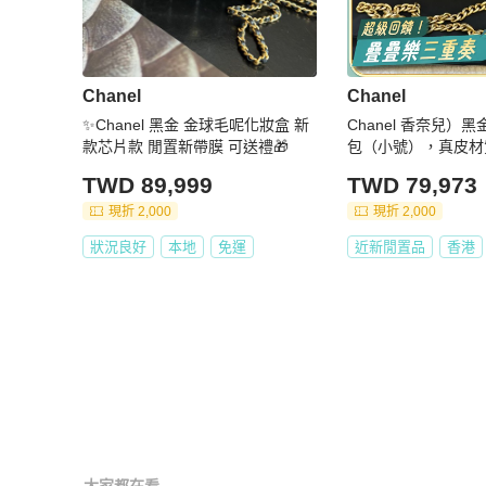
Chanel
Chanel
✨Chanel 黑金 金球毛呢化妝盒 新
Chanel 香奈兒）
款芯片款 閒置新帶膜 可送禮🎁
包（小號），真皮材
紋，金屬鏈條可調節
TWD 89,999
TWD 79,973
常化妝收納 附件：
現折 2,000
現折 2,000
狀況良好
本地
免運
近新閒置品
香港