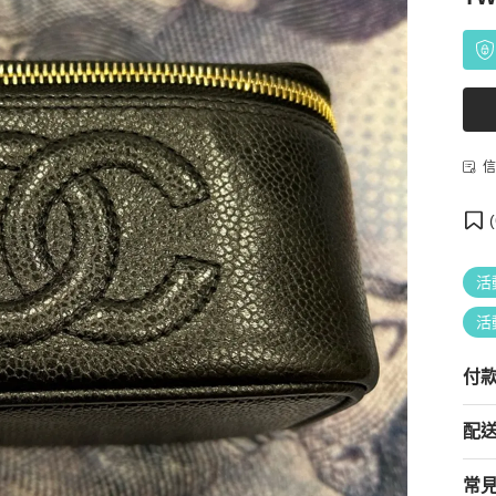
信
(
活
活
付
配
常