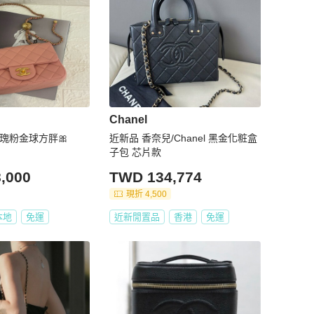
Chanel
玫瑰粉金球方胖🎀
近新品 香奈兒/Chanel 黑金化粧盒
子包 芯片款
,000
TWD 134,774
現折 4,500
本地
免運
近新閒置品
香港
免運