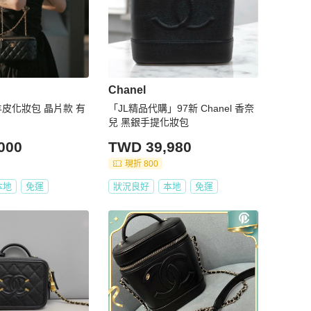
Chanel
球羊皮化妝包 晶片款 有
「JL精品代購」97新 Chanel 香奈
兒 黑銀手提化妝包
000
TWD 39,980
現折 800
本地
免運
狀況良好
本地
免運