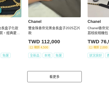
Chanel
Chanel
黑金長盒子化妝
雙金珠香奈兒黑金長盒子2025芯片
Chanel香奈兒
質，經典菱格
款
荔枝紋相機包
 尺寸：適合日
TWD 112,000
TWD 76,
附防塵袋、芯片
現折 4,500
現折 2,000
免運
全新品
本地
免運
狀況良好
看更多