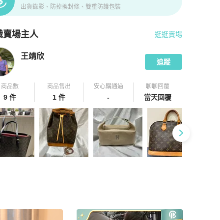
出貨錄影、防掉換封條、雙重防護包裝
識賣場主人
逛逛賣場
pChill 拍拍圈嚴選賣家
王靖欣
介紹
王靖欣
追蹤
商品數
商品售出
安心購通過
聊聊回覆
9 件
1 件
-
當天回覆