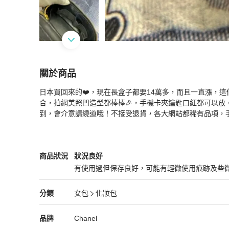
關於商品
關於
日本買回來的❤️，現在長盒子都要14萬多，而且一直漲，
Chanel 化妝包 💕黑金系 可放手機
商品詳情與購
合，拍網美照凹造型都棒棒🎉，手機卡夾鑰匙口紅都可以放
到，會介意請繞道哦！不接受退貨，各大網站都稀有品項，
Chanel
女包
商品狀態與細節
商品狀況
狀況良好
有使用過但保存良好，可能有輕微使用痕跡及些
狀況良好
Chanel
女包
分類資訊
分類
女包
化妝包
女包
/
化妝包
推薦
Chanel
Chanel
精品
推薦清單
女包
品牌介紹
品牌
Chanel