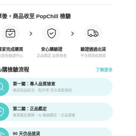
後，商品收至 PopChill 檢驗
買家完成購買
安心購驗證
驗證通過出貨
收貨至驗證中心
正品鑑定 品質檢查
平台發貨給買家
心購檢驗流程
了解更多
pChill拍拍圈正品驗證、安心購檢驗流程介紹
第一關：專人品質檢查
確認商品狀況、配件等 符合頁面描述
第二關：正品鑑定
專業鑑定團隊、AI 儀器鑑定、正品證書
90 天仿品退貨