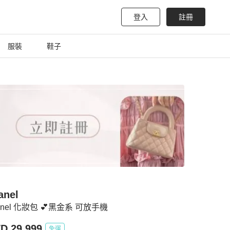
登入
註冊
服裝
鞋子
anel
anel 化妝包 💕黑金系 可放手機
D 29,999
免運