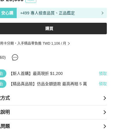
安心購
+499 專人檢查品質、正品鑑定
購買
用卡分期・入手精品零負擔
TWD 1,106
/ 月
60
)
動
【新人首購】最高現折 $1,200
領取
動
【精品真品險】仿品全額退款 最高再賠 5 萬
領取
款方式
送說明
見問題