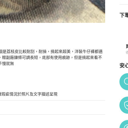
下單
這個是荔枝皮比較耐刮，耐操，揹起來超美，洋裝牛仔褲都適
買須知
，贈副廠鍊條可調長短，底部有使用痕跡，但是揹起來看不
手慢就無
安
Po
微瑕疵情況於照片及文字描述呈現