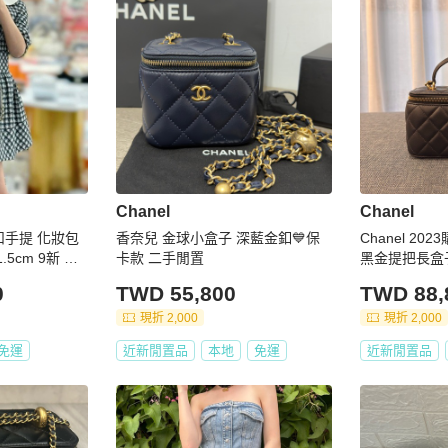
Chanel
Chanel
金扣手提 化妝包
香奈兒 金球小盒子 深藍金釦💙保
Chanel 2
1.5cm 9新 配
卡款 二手閒置
黑金提把長盒子
0
TWD 55,800
TWD 88,
現折 2,000
現折 2,000
免運
近新閒置品
本地
免運
近新閒置品