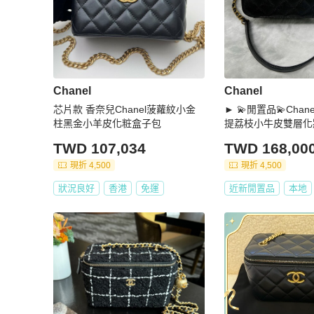
Chanel
Chanel
芯片款 香奈兒Chanel菠蘿紋小金
► 💫閒置品💫Chanel logo金屬手
柱黑金小羊皮化粧盒子包
提荔枝小牛皮雙層化
片款)
TWD 107,034
TWD 168,00
現折 4,500
現折 4,500
狀況良好
香港
免運
近新閒置品
本地