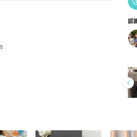
認
Po
包