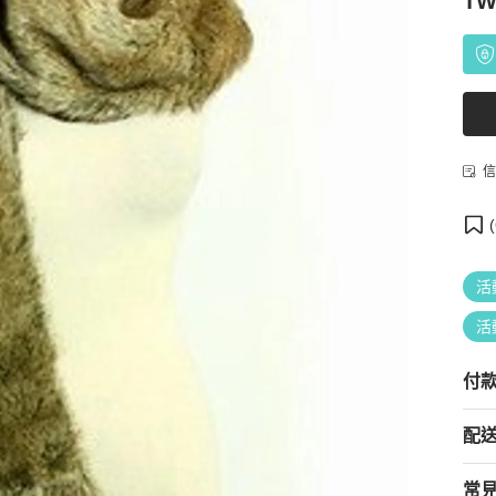
TW
信
(
活
活
付
配
常