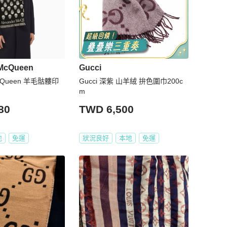
 McQueen
Gucci
 McQueen 羊毛骷髏印
Gucci 深紫 山羊絨 拚色圍巾200c
m
80
TWD 6,500
地
免運
狀況良好
本地
免運