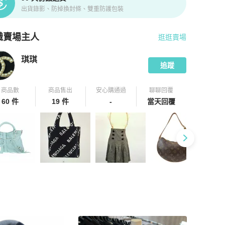
出貨錄影、防掉換封條、雙重防護包裝
識賣場主人
逛逛賣場
pChill 拍拍圈嚴選賣家
琪琪
介紹
琪琪
追蹤
商品數
商品售出
安心購通過
聊聊回覆
60 件
19 件
-
當天回覆