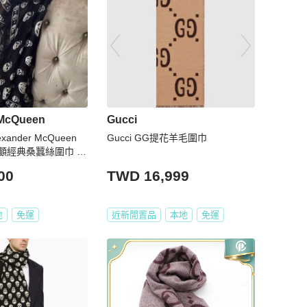
 McQueen
Gucci
ander McQueen
Gucci GG提花羊毛圍巾
顱經典桑蠶絲圍巾 黑
00
TWD 16,999
地
免運
近新閒置品
本地
免運