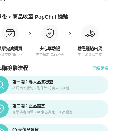
後，商品收至 PopChill 檢驗
買家完成購買
安心購驗證
驗證通過出貨
收貨至驗證中心
正品鑑定 品質檢查
平台發貨給買家
心購檢驗流程
了解更多
pChill拍拍圈正品驗證、安心購檢驗流程介紹
第一關：專人品質檢查
確認商品狀況、配件等 符合頁面描述
第二關：正品鑑定
專業鑑定團隊、AI 儀器鑑定、正品證書
90 天仿品退貨