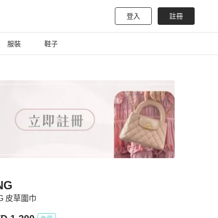
登入
註冊
服裝
鞋子
NG
G 皮草圍巾