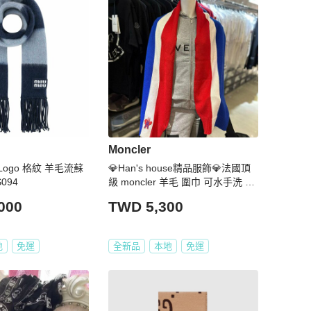
Moncler
】Logo 格紋 羊毛流蘇
💎Han's house精品服飾💎法國頂
094
級 moncler 羊毛 圍巾 可水手洗 現
貨 29 X 165CM
000
TWD 5,300
地
免運
全新品
本地
免運