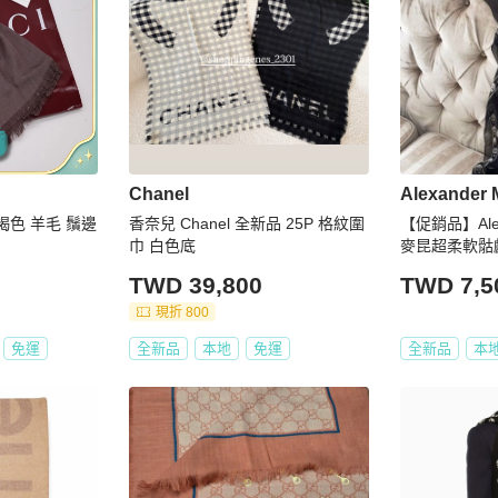
Chanel
Alexander
go 褐色 羊毛 鬚邊
香奈兒 Chanel 全新品 25P 格紋圍
【促銷品】Alex
巾 白色底
麥昆超柔軟骷
色
TWD 39,800
TWD 7,5
現折 800
免運
全新品
本地
免運
全新品
本