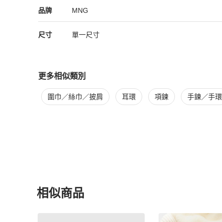
精品
女士配件
品牌介紹
品牌
MNG
尺寸
單一尺寸
更多相似類別
更多
女士配件
相似商品推薦
圍巾／絲巾／披肩
耳環
項鍊
手鍊／手環
相似商品
更多相似
女士配件
推薦精品