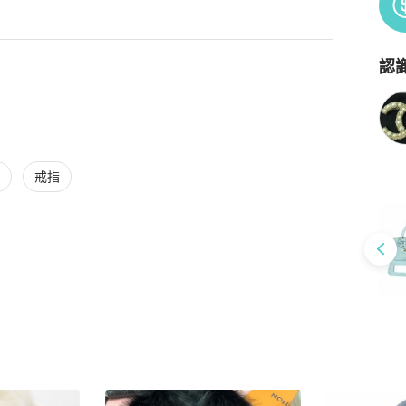
認
Po
戒指