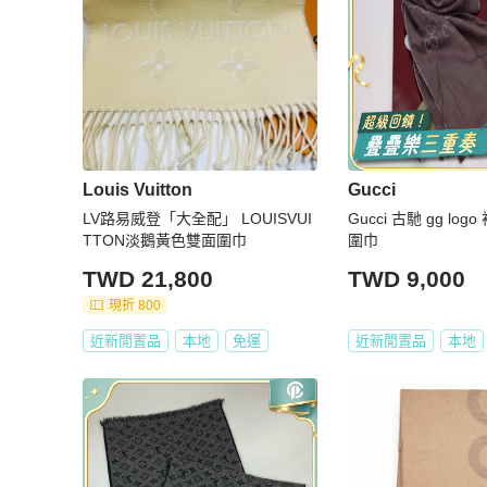
Louis Vuitton
Gucci
LV路易威登「大全配」 LOUISVUI
Gucci 古馳 gg lo
TTON淡鵝黃色雙面圍巾
圍巾
TWD 21,800
TWD 9,000
現折 800
近新閒置品
本地
免運
近新閒置品
本地