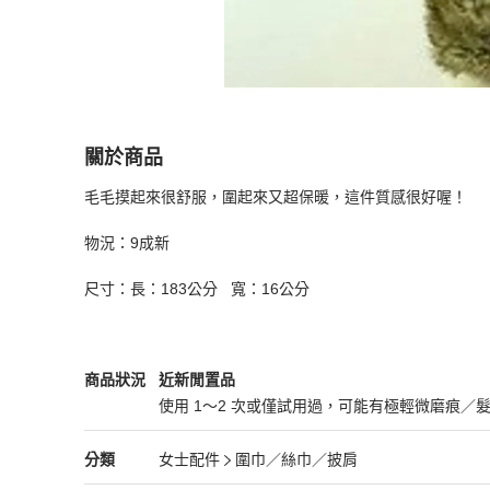
關於商品
關於
毛毛摸起來很舒服，圍起來又超保暖，這件質感很好喔！

MNG 皮草圍巾
商品詳情與購買須知
物況：9成新

尺寸：長：183公分   寬：16公分
女士配件
商品狀態與細節
商品狀況
近新閒置品
使用 1～2 次或僅試用過，可能有極輕微磨痕／
近新閒置品
女士配件
分類資訊
分類
女士配件
圍巾／絲巾／披肩
女士配件
/
圍巾／絲巾／披肩
推薦