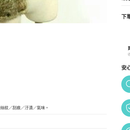
下單
安
Po
髮絲紋／刮痕／汙漬／氣味。