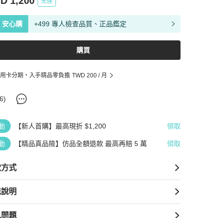
D 1,200
免運
安心購
+499 專人檢查品質、正品鑑定
購買
用卡分期・入手精品零負擔
TWD 200
/ 月
6
)
動
【新人首購】最高現折 $1,200
領取
動
【精品真品險】仿品全額退款 最高再賠 5 萬
領取
款方式
送說明
見問題