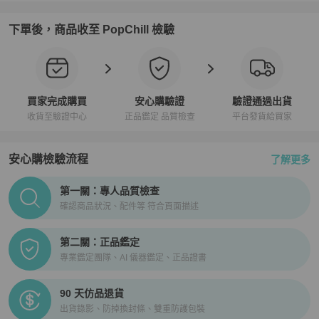
下單後，商品收至 PopChill 檢驗
買家完成購買
安心購驗證
驗證通過出貨
收貨至驗證中心
正品鑑定 品質檢查
平台發貨給買家
安心購檢驗流程
了解更多
PopChill拍拍圈正品驗證、安心購檢驗流程介紹
第一關：專人品質檢查
確認商品狀況、配件等 符合頁面描述
第二關：正品鑑定
專業鑑定團隊、AI 儀器鑑定、正品證書
90 天仿品退貨
出貨錄影、防掉換封條、雙重防護包裝