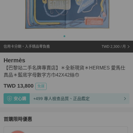
信用卡分期・入手精品零負擔
TWD 2,300
/ 月
Hermès
【巴黎站二手名牌專賣店】＊全新現貨＊HERMES 愛馬仕
真品＊藍底字母數字方巾42X42絲巾
TWD 13,800
免運
安心購
+499 專人檢查品質、正品鑑定
首購限時優惠