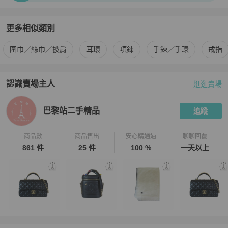
更多相似類別
更多
Hermès
女士配件
相似商品推薦
圍巾／絲巾／披肩
耳環
項鍊
手鍊／手環
戒指
認識賣場主人
逛逛賣場
PopChill 拍拍圈嚴選賣家
巴黎站二手精品
介紹
巴黎站二手精品
追蹤
商品數
商品售出
安心購通過
聊聊回覆
861 件
25 件
100 %
一天以上