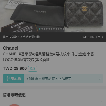
信用卡分期・入手精品零負擔
TWD 1,065
/ 月
Chanel
CHANEL#香奈兒#經典菱格紋#荔枝紋小 牛皮金色小香
LOGO拉鍊#零錢包(黑X酒紅
TWD 28,900
免運
安心購
+499 專人檢查品質、正品鑑定
首購限時優惠