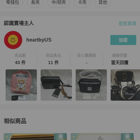
更多
Chanel
女士錢包 / 小皮件
相似商品推薦
零錢包
長夾
中/短夾
卡夾
其他
認識賣場主人
逛逛賣場
PopChill 拍拍圈嚴選賣家
heartbyUS
介紹
heartbyUS
追蹤
商品數
商品售出
安心購通過
聊聊回覆
43 件
11 件
-
當天回覆
相似商品
更多相似
Chanel
女士錢包 / 小皮件
推薦精品