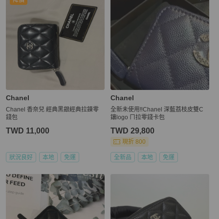
Chanel
Chanel
Chanel 香奈兒 經典黑銀經典拉鍊零
全新未使用‼️Chanel 深藍荔枝皮雙C
錢包
鑲logo ㄇ拉零錢卡包
TWD 11,000
TWD 29,800
現折 800
狀況良好
本地
免運
全新品
本地
免運