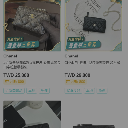
Chanel
Chanel
#近新全配🈶購證 #荔枝皮 香奈兒黑金
CHANEL 經典L型拉鍊零錢包 芯片款
ㄇ字拉鏈零錢包
TWD 25,888
TWD 29,800
現折 800
現折 800
近新閒置品
本地
免運
狀況良好
本地
免運