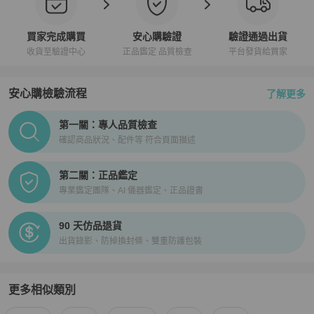
買家完成購買
安心購驗證
驗證通過出貨
收貨至驗證中心
正品鑑定 品質檢查
平台發貨給買家
安心購檢驗流程
了解更多
PopChill拍拍圈正品驗證、安心購檢驗流程介紹
第一關：專人品質檢查
確認商品狀況、配件等 符合頁面描述
第二關：正品鑑定
專業鑑定團隊、AI 儀器鑑定、正品證書
90 天仿品退貨
出貨錄影、防掉換封條、雙重防護包裝
更多相似類別