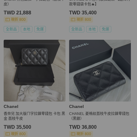
皮）
款零錢袋卡包🔥】
TWD 21,888
TWD 35,400
現折 800
現折 800
全新品
本地
免運
全新品
本地
免運
Chanel
Chanel
香奈兒 加大版ㄇ字拉鍊零錢包 卡包 黑
CHANEL 菱格紋荔枝牛皮拉鍊零錢包
金 荔枝牛皮
（黑銀）
TWD 35,500
TWD 36,800
現折 800
現折 800