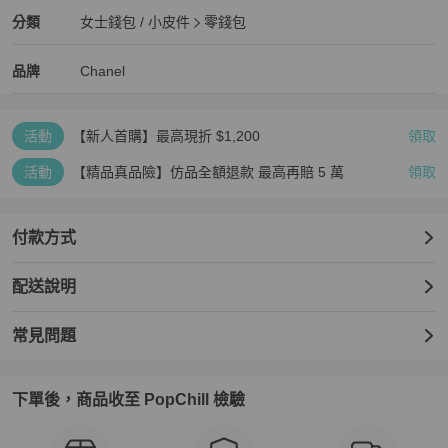
Chanel
女士錢包 / 小皮件
分類資訊
分類
女士錢包 / 小皮件
零錢包
女士錢包 / 小皮件
/
零錢包
推薦
Chanel
Chanel
精品
推薦清單
女士錢包 / 小皮件
品牌介紹
品牌
Chanel
活動
【新人首購】最高現折 $1,200
領取
活動
【精品真品險】仿品全額退款 最高再賠 5 萬
領取
付款方式
配送說明
常見問題
下單後，商品收至 PopChill 檢驗