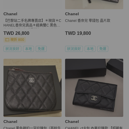
Chanel
Chanel
【巴黎站二手名牌專賣店】＊現貨＊C
Chanel 香奈兒 零錢包 晶片款
HANEL香奈兒真品＊經典雙C 黑色菱
格荔枝銀雙C釦式零錢包
TWD 26,800
TWD 19,800
現折 800
狀況良好
本地
免運
狀況良好
本地
免運
Chanel
Chanel
Chanel 黑色銀扣一字拉鏈包（荔枝牛
CHANEL cf卡包 內裏拉鏈款 【超稀有