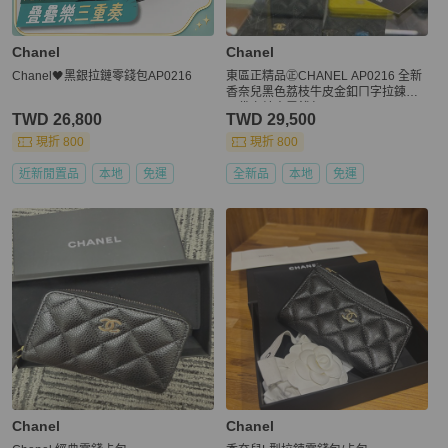
Chanel
Chanel
Chanel🖤黑銀拉鏈零錢包AP0216
東區正精品㊣CHANEL AP0216 全新
香奈兒黑色荔枝牛皮金釦ㄇ字拉鍊後
口袋卡片夾零錢包 RZ6450
TWD 26,800
TWD 29,500
現折 800
現折 800
近新閒置品
本地
免運
全新品
本地
免運
Chanel
Chanel