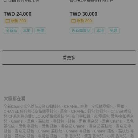
Chanel 經典零錢卡包
香奈兒L型拉鍊零錢包/卡包
TWD 24,000
TWD 30,000
現折 800
現折 800
全新品
本地
免運
近新閒置品
本地
免運
看更多
大家都在看
全新Chanel米色荔枝皮寶石釦錢包
、
CHANEL 經典一字拉鍊零錢包 - 黑銀
、
CHANEL 經典荔枝皮拉鍊零錢包 - 黑金
、
CHANEL 錢包 短錢包
、
Chanel 香奈
兒 CF系列經典雙C LOGO菱格紋荔枝小牛皮ㄇ字拉鍊卡夾/零錢包 黑色/金釦
香奈
兒
、
Chanel
、
黑色
、
荔枝紋
、
零錢包
、
錢包
、
黑色 香奈兒
、
黑色 Chanel
、
黑色
荔枝紋
、
黑色 零錢包
、
黑色 錢包
、
香奈兒 Chanel
、
香奈兒 荔枝紋
、
香奈兒 零
錢包
、
香奈兒 錢包
、
Chanel 荔枝紋
、
Chanel 零錢包
、
Chanel 錢包
、
荔枝紋 零
錢包
、
荔枝紋 錢包
、
零錢包 錢包
、
二手 香奈兒
、
便宜 香奈兒
、
小資 香奈兒
、
熱