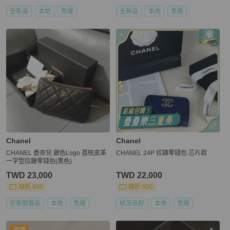
全新品
本地
免運
全新品
本地
免運
Chanel
Chanel
CHANEL 香奈兒 銀色Logo 荔枝皮革
CHANEL 24P 拉鍊零錢包 芯片款
一字型拉鏈零錢包(黑色)
TWD 23,000
TWD 22,000
現折 800
現折 800
近新閒置品
本地
免運
狀況良好
本地
免運
降價