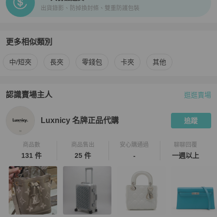
出貨錄影、防掉換封條、雙重防護包裝
更多相似類別
更多
Chanel
女士錢包 / 小皮件
相似商品推薦
中/短夾
長夾
零錢包
卡夾
其他
認識賣場主人
逛逛賣場
PopChill 拍拍圈嚴選賣家
Luxnicy 名牌正品代購
介紹
Luxnicy 名牌正品代購
追蹤
商品數
商品售出
安心購通過
聊聊回覆
131 件
25 件
-
一週以上