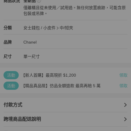
Chanel
女士錢包 / 小皮件
商品狀態與細節
商品狀況
全新品
僅離櫃且從未使用／試用過。無任何放置痕跡，可能含原
包裝或吊牌。
全新品
Chanel
女士錢包 / 小皮件
分類資訊
分類
女士錢包 / 小皮件
中/短夾
女士錢包 / 小皮件
/
中/短夾
推薦
Chanel
Chanel
精品
推薦清單
女士錢包 / 小皮件
品牌介紹
品牌
Chanel
尺寸
單一尺寸
活動
【新人首購】最高現折 $1,200
領取
活動
【精品真品險】仿品全額退款 最高再賠 5 萬
領取
付款方式
跨境商品配送說明