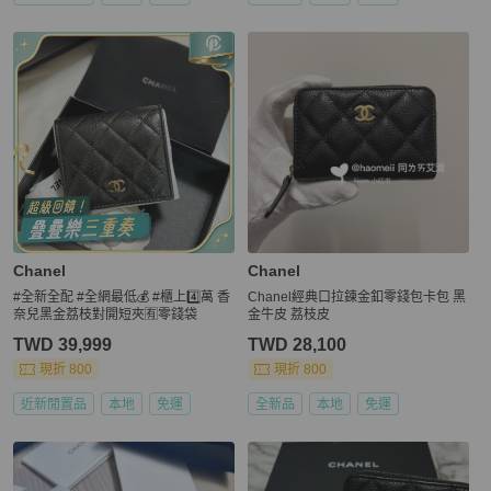
Chanel
Chanel
#全新全配 #全網最低💰 #櫃上4️⃣萬 香
Chanel經典口拉鍊金釦零錢包卡包 黑
奈兒黑金荔枝對開短夾🈶零錢袋
金牛皮 荔枝皮
TWD 39,999
TWD 28,100
現折 800
現折 800
近新閒置品
本地
免運
全新品
本地
免運