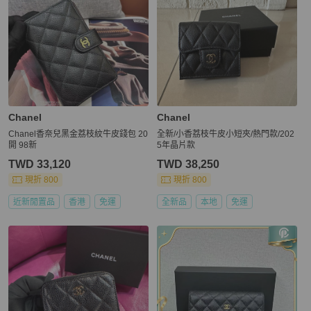
Chanel
Chanel
Chanel香奈兒黑金荔枝紋牛皮錢包 20
全新/小香荔枝牛皮小短夾/熱門款/202
開 98新
5年晶片款
TWD 33,120
TWD 38,250
現折 800
現折 800
近新閒置品
香港
免運
全新品
本地
免運