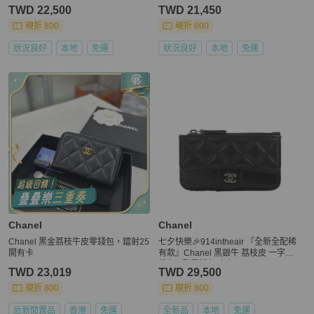
TWD 22,500
TWD 21,450
現折 800
現折 800
狀況良好
本地
免運
狀況良好
本地
免運
Chanel
Chanel
Chanel 黑金荔枝牛皮零錢包，鐳射25
七夕快樂🎉914intheair 『全新全配稀
開有卡
有款』Chanel 黑銀牛 荔枝皮 一字零
錢包 L型零錢包 卡包
TWD 23,019
TWD 29,500
現折 800
現折 800
近新閒置品
香港
免運
全新品
本地
免運