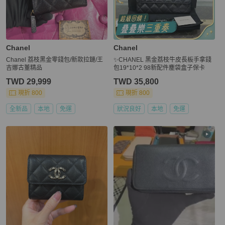
Chanel
Chanel
Chanel 荔枝黑金零錢包/新款拉鏈/王
✨CHANEL 黑金荔枝牛皮長板手拿錢
吉娜古董精品
包19*10*2 98新配件塵袋盒子保卡
TWD 29,999
TWD 35,800
現折 800
現折 800
全新品
本地
免運
狀況良好
本地
免運