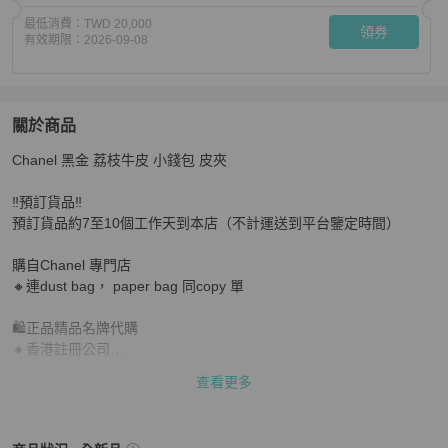
最低消費：
TWD 20,000
領券
有效期限：
2026-09-08
關於商品
關於
Chanel 黑金 荔枝牛皮 小錢包 皮夾

Chanel 黑金 荔枝牛皮 小錢包 皮夾 預訂貨品
商品詳情與
‼️預訂貨品‼️

預訂貨品約7至10個工作天到本店（不計運送到平台鑒定時間）

購自Chanel 專門店

🔸連dust bag， paper bag 同copy 單

🛍️正品精品名牌代購

🔸香港註冊公司

‼️購買前可先聊聊，也可以查詢其他貨品優惠‼️
查看更多