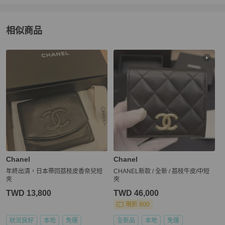
相似商品
更多相似
Chanel
女士錢包 / 小皮件
推薦精品
Chanel
Chanel
年終出清，日本帶回荔枝皮香奈兒短
CHANEL新款 / 全新 / 荔枝牛皮/中短
夾
夾
TWD 13,800
TWD 46,000
現折 800
狀況良好
本地
免運
全新品
本地
免運