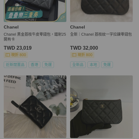
Chanel
Chanel
Chanel 黑金荔枝牛皮零錢包，鐳射25
全新｜Chanel 荔枝紋一字拉鍊零錢包
開有卡
TWD 23,019
TWD 32,000
現折 800
現折 800
近新閒置品
香港
免運
全新品
本地
免運