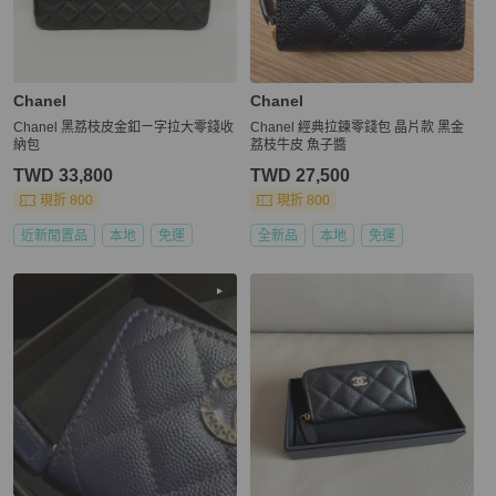
Chanel
Chanel
Chanel 黑荔枝皮金釦ㄧ字拉大零錢收
Chanel 經典拉鍊零錢包 晶片款 黑金
納包
荔枝牛皮 魚子醬
TWD 33,800
TWD 27,500
現折 800
現折 800
近新閒置品
本地
免運
全新品
本地
免運