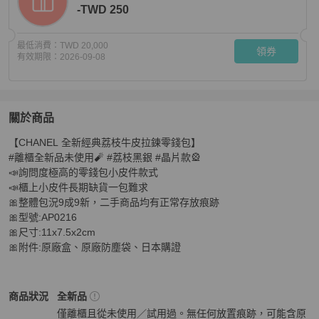
-TWD 250
最低消費：
TWD 20,000
領券
有效期限：
2026-09-08
關於商品
關於
【CHANEL 全新經典荔枝牛皮拉鍊零錢包】

CHANEL 全新經典荔枝牛皮拉鍊零錢包
商品詳情與購買
#離櫃全新品未使用🧨 #荔枝黑銀 #晶片款🎡

📣詢問度極高的零錢包小皮件款式

📣櫃上小皮件長期缺貨一包難求

🎀整體包況9成9新，二手商品均有正常存放痕跡

🎀型號:AP0216

🎀尺寸:11x7.5x2cm

🎀附件:原廠盒、原廠防塵袋、日本購證
Chanel
女士錢包 / 小皮件
商品狀態與細節
商品狀況
全新品
僅離櫃且從未使用／試用過。無任何放置痕跡，可能含原