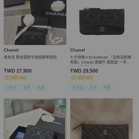
Chanel
Chanel
香奈兒 黑色荔枝牛皮經典零錢包
七夕快樂🎉914intheair 『全新全配稀
有款』Chanel 黑銀牛 荔枝皮 一字零
錢包 L型零錢包 卡包
TWD 27,900
TWD 29,500
現折 800
現折 800
全新品
本地
免運
全新品
本地
免運