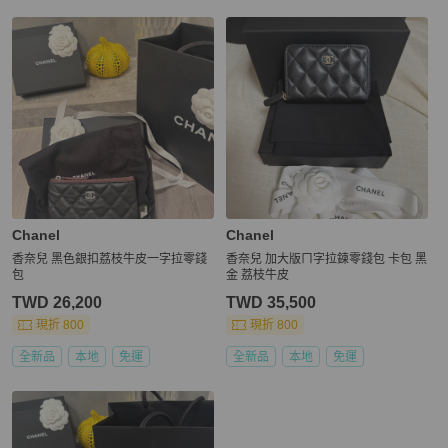
更多相似
Chanel
女士錢包 / 小皮件
推薦精品
Chanel
Chanel
香奈兒 黑色銀扣荔枝牛皮一字拉零錢
香奈兒 加大版ㄇ字拉鍊零錢包 卡包 黑
包
金 荔枝牛皮
TWD 26,200
TWD 35,500
現折 800
現折 800
全新品
本地
免運
全新品
本地
免運