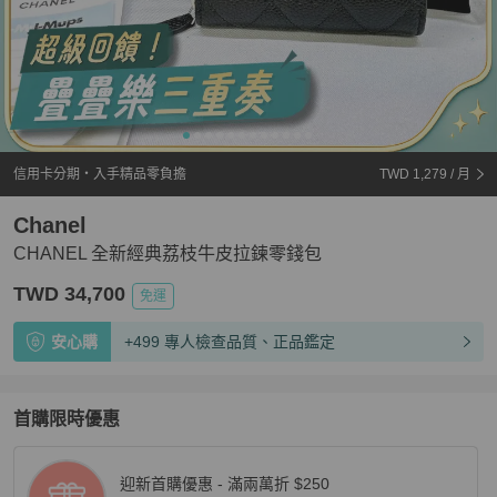
信用卡分期・入手精品零負擔
TWD 1,279
/ 月
Chanel
CHANEL 全新經典荔枝牛皮拉鍊零錢包
TWD 34,700
免運
安心購
+499 專人檢查品質、正品鑑定
首購限時優惠
迎新首購優惠 - 滿兩萬折 $250