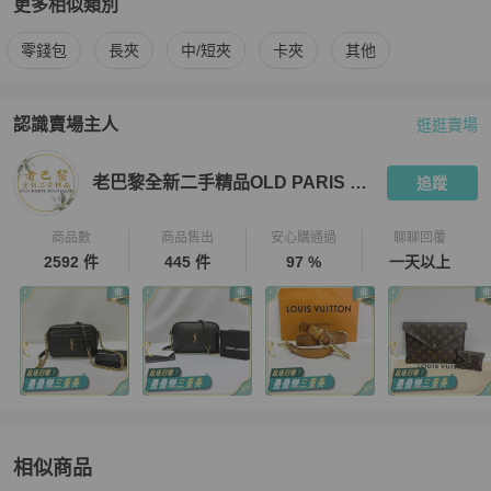
更多相似類別
更多
Chanel
女士錢包 / 小皮件
相似商品推薦
零錢包
長夾
中/短夾
卡夾
其他
認識賣場主人
逛逛賣場
PopChill 拍拍圈嚴選賣家
老巴黎全新二手精品OLD PARIS Bout
老巴黎全新二手精品OLD PARIS Boutique
追蹤
商品數
商品售出
安心購通過
聊聊回覆
2592 件
445 件
97 %
一天以上
相似商品