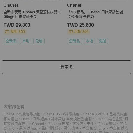
Chanel
Chanel
全新未使用‼️Chanel 深藍荔枝皮雙C
「M.Y精品」 Chanel ㄇ拉鍊錢包 晶
鑲logo ㄇ拉零錢卡包
片款 全新 送禮🎁
TWD 29,800
TWD 25,600
現折 800
現折 800
全新品
本地
免運
全新品
本地
免運
看更多
大家都在看
Chanel boy雙層零錢包
、
Chanel 19 拉鍊零錢包
、
Chanel AP0214 黑荔枝皮金
釦零錢包
、
chanel 新款經典拉鍊零錢包 羊皮淡粉色 全新
、
Chanel 黑色金雙c釦
式零錢包
香奈兒
、
Chanel
、
黑色
、
荔枝皮
、
零錢包
、
皮件
、
黑色 香奈兒
、
黑色
Chanel
、
黑色 荔枝皮
、
黑色 零錢包
、
黑色 皮件
、
香奈兒 Chanel
、
香奈兒 荔枝