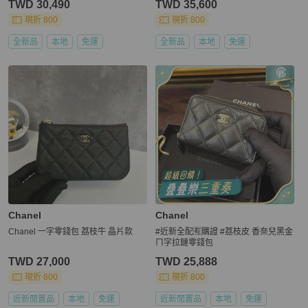
TWD 30,490
TWD 35,600
現折 800
現折 800
全新品
本地
免運
全新品
本地
免運
Chanel
Chanel
Chanel 一字零錢包 荔枝牛 晶片款
#近新全配🈶購證 #荔枝皮 香奈兒黑金
ㄇ字拉鏈零錢包
TWD 27,000
TWD 25,888
現折 800
現折 800
近新閒置品
本地
免運
近新閒置品
本地
免運