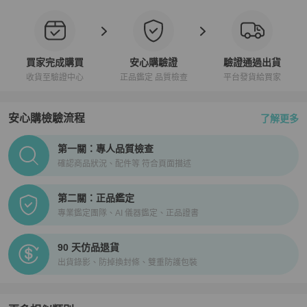
買家完成購買
安心購驗證
驗證通過出貨
收貨至驗證中心
正品鑑定 品質檢查
平台發貨給買家
安心購檢驗流程
了解更多
PopChill拍拍圈正品驗證、安心購檢驗流程介紹
第一關：專人品質檢查
確認商品狀況、配件等 符合頁面描述
第二關：正品鑑定
專業鑑定團隊、AI 儀器鑑定、正品證書
90 天仿品退貨
出貨錄影、防掉換封條、雙重防護包裝