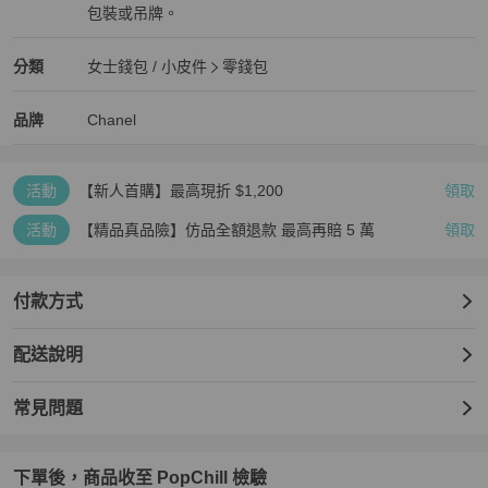
包裝或吊牌。
全新品
Chanel
女士錢包 / 小皮件
分類資訊
分類
女士錢包 / 小皮件
零錢包
女士錢包 / 小皮件
/
零錢包
推薦
Chanel
Chanel
精品
推薦清單
女士錢包 / 小皮件
品牌介紹
品牌
Chanel
活動
【新人首購】最高現折 $1,200
領取
活動
【精品真品險】仿品全額退款 最高再賠 5 萬
領取
付款方式
配送說明
常見問題
下單後，商品收至 PopChill 檢驗