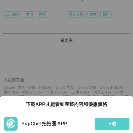
狀況良好
本地
免運
狀況良好
本地
免運
看更多
大家都在看
Diesel
、
柔軟
、
短袖
、
POLO衫
、
Diesel 柔軟
、
Diesel 短袖
、
Diesel POLO衫
、
柔軟 短袖
、
柔軟 POLO衫
、
短袖 POLO衫
、
二手 Diesel
、
便宜 Diesel
、
小資
Diesel
、
熱門 Diesel
、
中古 Diesel
、
推薦 Diesel
、
二手 短袖
、
便宜 短袖
、
小資
短袖
、
熱門 短袖
、
中古 短袖
、
推薦 短袖
、
二手 POLO衫
、
便宜 POLO衫
、
小資
下載APP才能看到完整內容和優惠價格
POLO衫
、
熱門 POLO衫
、
中古 POLO衫
、
推薦 POLO衫
PopChill 拍拍圈 APP
下載