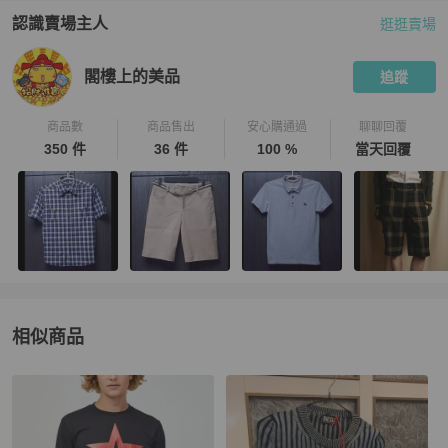
認識賣場主人
逛逛賣場
PopChill 拍拍圈嚴選賣家
閣樓上的美品
介紹
閣樓上的美品
追蹤
商品數
商品售出
安心購通過
聊聊回覆
350 件
36 件
100 %
當天回覆
相似商品
更多相似
Diesel
男裝
推薦精品