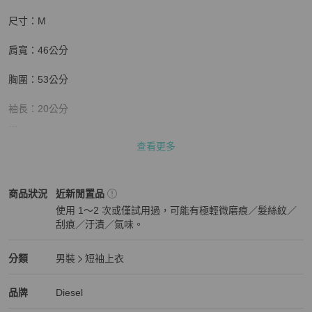
尺寸：M

肩寬：46公分

胸圍：53公分

袖長：20公分

衣長：74公分

查看更多
👉顏色可能會因燈光、拍攝器材而有所色差，顏色皆以實品為主。

Diesel
男裝
商品狀態與細節
商品狀況
近新閒置品
👉商品大多都只有一件，出貨前都會再檢查有無瑕疵，才會安排出
使用 1～2 次或僅試用過，可能有極輕微磨痕／髮絲紋／
貨。

刮痕／汙漬／氣味。
近新閒置品
👉商品都有標記平量，平量誤差值為1-2公分為正常範圍，若很在意
誤差值者請繞道，謝謝。
Diesel
男裝
分類資訊
分類
男裝
短袖上衣
男裝
/
短袖上衣
推薦
Diesel
Diesel
精品
推薦清單
男裝
品牌介紹
品牌
Diesel