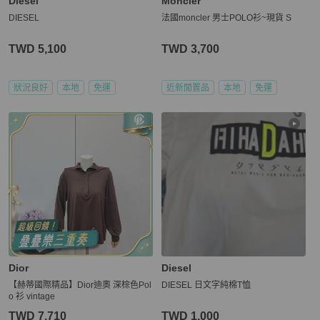
Diesel
Moncler
DIESEL
法國moncler 男士POLO衫~現貨 S
TWD 5,100
TWD 3,700
狀況良好
本地
免運
近新閒置品
本地
免運
Dior
Diesel
【赫蒂國際精品】Dior迪奧 深棕色Pol
DIESEL 日文字純棉T恤
o 衫 vintage
TWD 7,710
TWD 1,000