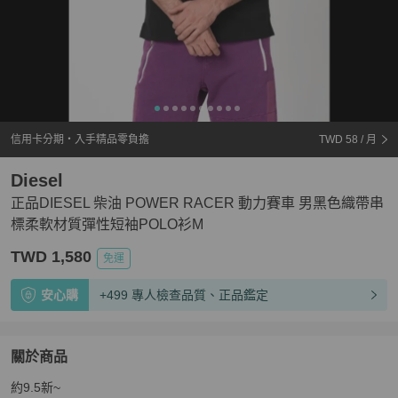
信用卡分期・入手精品零負擔
TWD 58
/ 月
Diesel
正品DIESEL 柴油 POWER RACER 動力賽車 男黑色織帶串
標柔軟材質彈性短袖POLO衫M
TWD 1,580
免運
安心購
+499 專人檢查品質、正品鑑定
關於商品
關於
約9.5新~

正品DIESEL 柴油 POWER RACER 動力賽車 男黑