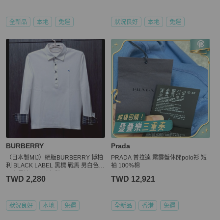
全新品
本地
免運
狀況良好
本地
免運
BURBERRY
Prada
（日本製MIJ）絕版BURBERRY 博柏
PRADA 普拉達 霧霾藍休閒polo衫 短
利 BLACK LABEL 黑標 戰馬 男白色網
袖 100%棉
眼布長袖POLO衫2號
TWD 2,280
TWD 12,921
狀況良好
本地
免運
全新品
香港
免運