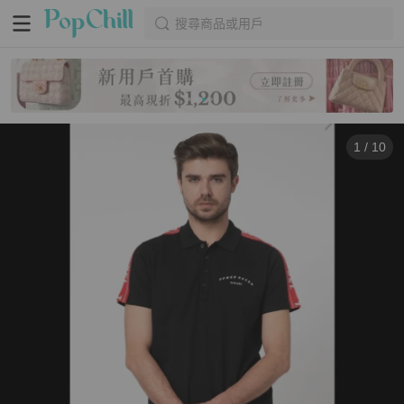
搜尋商品或用戶
1
/
10