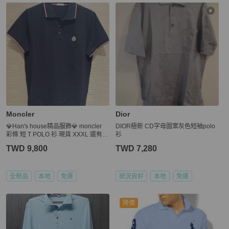
Moncler
Dior
💎Han's house精品服飾💎 moncler
DIOR極新 CD字母圖案灰色短袖polo
彩條 短 T POLO 衫 現貨 XXXL 還有
衫
原價14100
TWD 9,800
TWD 7,280
全新品
本地
免運
狀況良好
本地
免運
降價