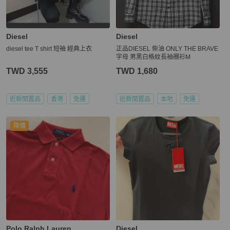
Diesel
Diesel
diesel tee T shirt 短袖 經典上衣
正品DIESEL 柴油 ONLY THE BRAVE
字母 男黑白格紋長袖襯衫M
TWD 3,555
TWD 1,680
近新閒置品
香港
免運
近新閒置品
本地
免運
降價
Polo Ralph Lauren
Diesel