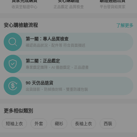
買家完成購買
安心購驗證
驗證通過出貨
收貨至驗證中心
正品鑑定 品質檢查
平台發貨給買家
安心購檢驗流程
了解更多
PopChill拍拍圈正品驗證、安心購檢驗流程介紹
第一關：專人品質檢查
確認商品狀況、配件等 符合頁面描述
第二關：正品鑑定
專業鑑定團隊、AI 儀器鑑定、正品證書
90 天仿品退貨
出貨錄影、防掉換封條、雙重防護包裝
更多相似類別
更多
Diesel
男裝
相似商品推薦
短袖上衣
外套
襯衫
長袖上衣
西裝