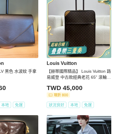
on
Louis Vuitton
V 黑色 水波紋 手拿
【赫蒂國際精品】 Louis Vuitton 路
易威登 中古款經典老花 65” 滾輪拖
拉行李箱 vintage
60
TWD 45,000
現折 800
本地
免運
狀況良好
本地
免運