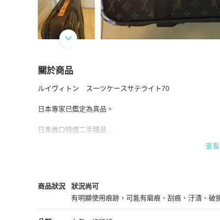
關於商品
關於
ルイヴィトン　スーツケースサテライト70

日本二手／LV／大行李箱／長70cm
商品詳情與
日本專家已鑑定為真品。

日本進口特選二手精品

Louis Vuitton 

查看
大行李箱

手把和牛皮有使用痕跡，裡層非常乾淨，無污漬，請放大照
苛挑剔，完美主義者請繞道至LV專櫃購買新品。

Louis Vuitton
女包
商品狀態與細節
商品狀況
狀況尚可
有明顯使用痕跡，可能有磨痕、刮痕、汙漬、破
新舊程度：請放大照片參看喔。

狀況尚可