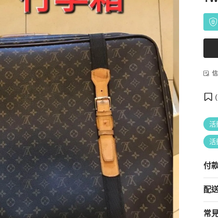
信
(
活
活
付
配
常