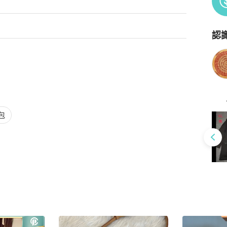
認
Po
包