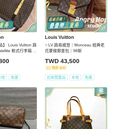
on
Louis Vuitton
Louis Vuitton 路
✨LV 路易威登｜Monceau 經典老
ellite 軟式行李箱 7
花蒙梭郵差包｜98新
800
TWD 43,500
現折 800
本地
免運
近新閒置品
本地
免運