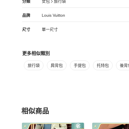
Louis Vuitton
女包
分類資訊
分類
女包
旅行袋
尺寸：

女包
/
旅行袋
推薦
長70cm

高52cm

Louis Vuitton
Louis Vuitton
精品
推薦清單
女包
品牌介紹
品牌
Louis Vuitton
寬15cm

尺寸
單一尺寸
DK85RS349TM823UY67VA
更多相似類別
更多
Louis Vuitton
女包
相似商品推薦
旅行袋
肩背包
手提包
托特包
後背
相似商品
更多相似
Louis Vuitton
女包
推薦精品