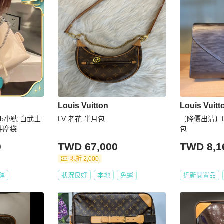
Louis Vuitton
Louis Vuitt
o Vib小號 白武士
LV 老花 半月包
〔降價出清〕L
 全新配件塵袋
包
0
TWD 67,000
TWD 8,1
現折 2,000
運
狀況良好
本地
免運
近新閒置品