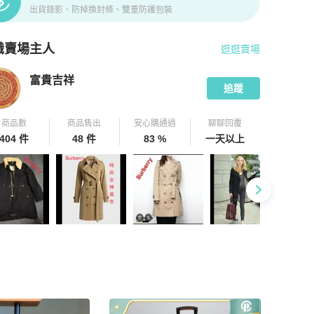
出貨錄影、防掉換封條、雙重防護包裝
識賣場主人
逛逛賣場
pChill 拍拍圈嚴選賣家
富貴吉祥
介紹
富貴吉祥
追蹤
商品數
商品售出
安心購通過
聊聊回覆
404 件
48 件
83 %
一天以上