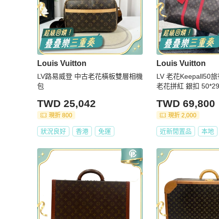
Louis Vuitton
Louis Vuitton
LV路易威登 中古老花橫板雙層相機
LV 老花Keepall5
包
老花拼紅 銀扣 50*29
鑰匙*2 鎖 肩帶 塵袋
TWD 25,042
TWD 69,800
現折 800
現折 2,000
狀況良好
香港
免運
近新閒置品
本地