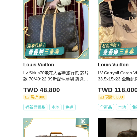
Louis Vuitton
Louis Vuitton
Lv Sirius70老花大容量旅行包 芯片
LV Carryall Carg
款 70*49*22 99新配件塵袋 鑰匙*2
33.5x15x23
鎖 皮牌
TWD 48,800
TWD 118,00
現折 800
現折 8,000
近新閒置品
本地
免運
全新品
本地
免