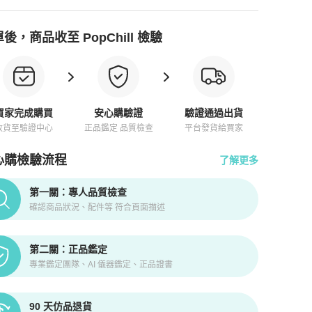
後，商品收至 PopChill 檢驗
買家完成購買
安心購驗證
驗證通過出貨
收貨至驗證中心
正品鑑定 品質檢查
平台發貨給買家
心購檢驗流程
了解更多
pChill拍拍圈正品驗證、安心購檢驗流程介紹
第一關：專人品質檢查
確認商品狀況、配件等 符合頁面描述
第二關：正品鑑定
專業鑑定團隊、AI 儀器鑑定、正品證書
90 天仿品退貨