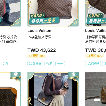
Louis Vuitton
Louis Vuitt
0旅行袋 芯片款
LV棋盤格旅行袋
【赫蒂國際精品】 
*24 99新配件
易威登 經典Sat
0中古 vintage
TWD 43,622
TWD 30,
現折 800
現折 800
免運
狀況良好
香港
免運
狀況良好