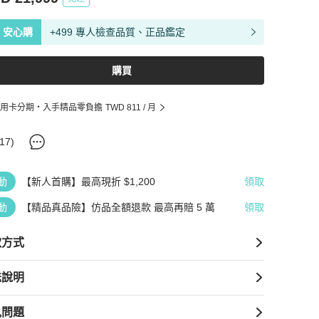
安心購
+499 專人檢查品質、正品鑑定
購買
用卡分期・入手精品零負擔
TWD 811
/ 月
17
)
動
【新人首購】最高現折 $1,200
領取
動
【精品真品險】仿品全額退款 最高再賠 5 萬
領取
款方式
送說明
見問題