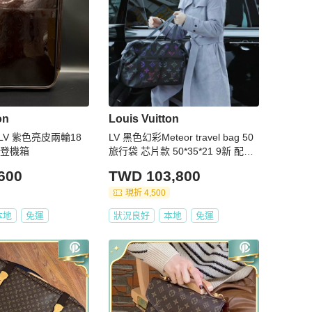
on
Louis Vuitton
ton LV 紫色亮皮兩輪18
LV 黑色幻彩Meteor travel bag 50
/登機箱
旅行袋 芯片款 50*35*21 9新 配件
肩帶 塵袋
600
TWD 103,800
現折 4,500
本地
免運
狀況良好
本地
免運